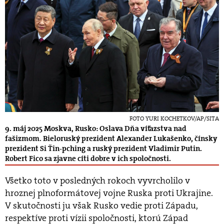
FOTO YURI KOCHETKOV/AP/SITA
9. máj 2025 Moskva, Rusko: Oslava Dňa víťazstva nad
fašizmom. Bieloruský prezident Alexander Lukašenko, čínsky
prezident Si Ťin-pching a ruský prezident Vladimir Putin.
Robert Fico sa zjavne cíti dobre v ich spoločnosti.
Všetko toto v posledných rokoch vyvrcholilo v
hroznej plnoformátovej vojne Ruska proti Ukrajine.
V skutočnosti ju však Rusko vedie proti Západu,
respektíve proti vízii spoločnosti, ktorú Západ