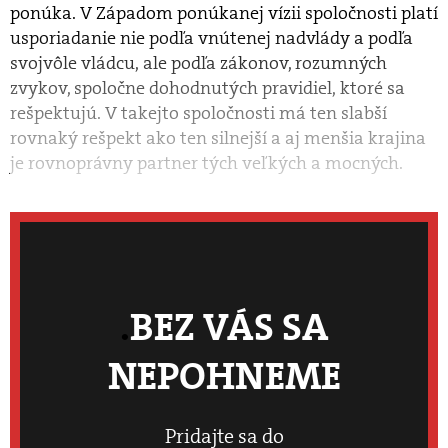
ponúka. V Západom ponúkanej vízii spoločnosti platí
usporiadanie nie podľa vnútenej nadvlády a podľa
svojvôle vládcu, ale podľa zákonov, rozumných
zvykov, spoločne dohodnutých pravidiel, ktoré sa
rešpektujú. V takejto spoločnosti má ten slabší
rovnaký rešpekt ako ten silnejší a aj menšia krajina
je rovnoprávny partner tých veľkých a mocných.
BEZ VÁS SA
NEPOHNEME
Pridajte sa do