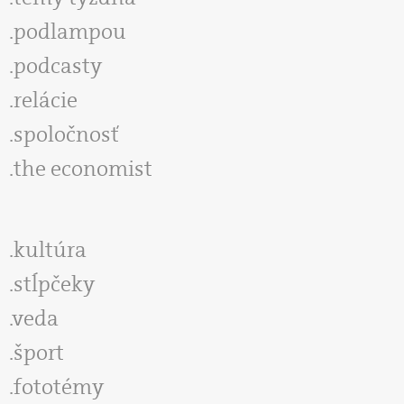
podlampou
podcasty
relácie
spoločnosť
the economist
kultúra
stĺpčeky
veda
šport
fototémy