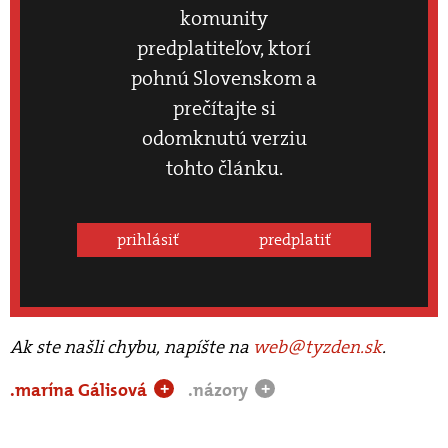
komunity
predplatiteľov, ktorí
pohnú Slovenskom a
prečítajte si
odomknutú verziu
tohto článku.
prihlásiť
predplatiť
Ak ste našli chybu, napíšte na
web@tyzden.sk
.
.marína Gálisová
.názory
+
+