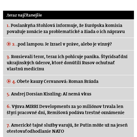
.teraz najčítanejšie
1.
Poslankyňa Stohlová informuje, že Európska komisia
považuje zonácie za problematické a žiada o ich nápravu
2.
.pod lampou: Je Izrael v práve, alebo je vinný?
3.
Rozsievali teror, teraz ich pohlcuje panika. Štyridsať dní
ukrajinských úderov, ktoré donútili Rusov ochutnať
vlastnú medicínu
4.
Obete kauzy Cervanová: Roman Brázda
5.
Andrej Dorsian Kiszling: AI nemá vkus
6.
Výzva MIRRI Developments za 30 miliónov trvala len
štyri pracovné dni, Remišová podáva trestné oznámenie
7.
Americké tajné služby varujú, že Putin môže už na jeseň
otestovať odhodlanie NATO