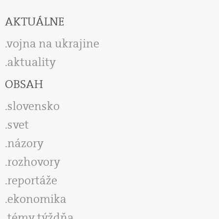
AKTUÁLNE
vojna na ukrajine
aktuality
OBSAH
slovensko
svet
názory
rozhovory
reportáže
ekonomika
témy týždňa