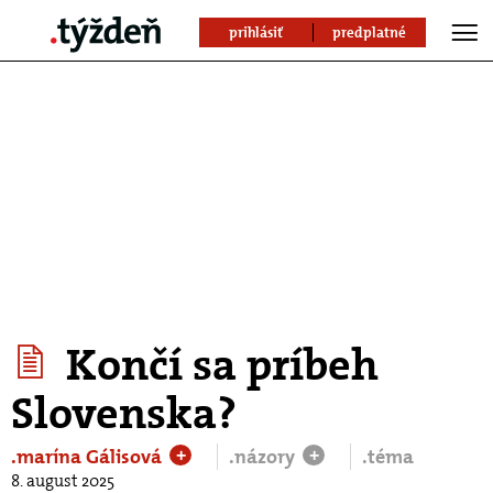
prihlásiť
predplatné
Končí sa príbeh
Slovenska?
.marína Gálisová
.názory
.téma
+
+
8. august 2025