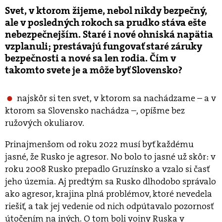
Svet, v ktorom žijeme, nebol nikdy bezpečný,
ale v posledných rokoch sa prudko stáva ešte
nebezpečnejším. Staré i nové ohniská napätia
vzplanuli; prestávajú fungovať staré záruky
bezpečnosti a nové sa len rodia. Čím v
takomto svete je a môže byť Slovensko?
najskôr si ten svet, v ktorom sa nachádzame – a v
ktorom sa Slovensko nachádza –, opíšme bez
ružových okuliarov.
Prinajmenšom od roku 2022 musí byť každému
jasné, že Rusko je agresor. No bolo to jasné už skôr: v
roku 2008 Rusko prepadlo Gruzínsko a vzalo si časť
jeho územia. Aj predtým sa Rusko dlhodobo správalo
ako agresor, krajina plná problémov, ktoré nevedela
riešiť, a tak jej vedenie od nich odpútavalo pozornosť
útočením na iných. O tom boli vojny Ruska v