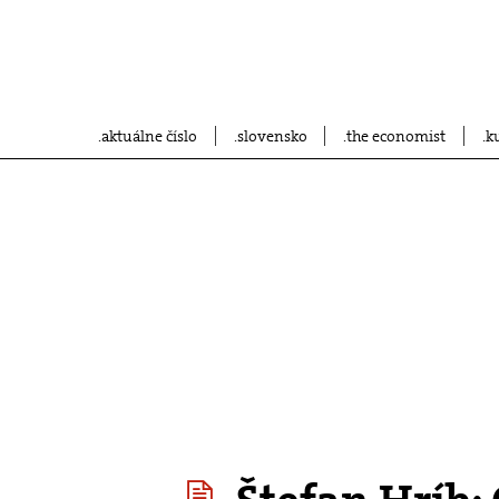
aktuálne číslo
slovensko
the economist
k