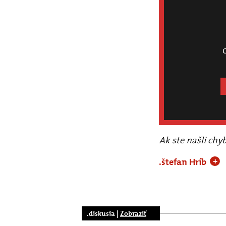
Ak ste našli chy
.štefan Hríb
+
.diskusia |
Zobraziť