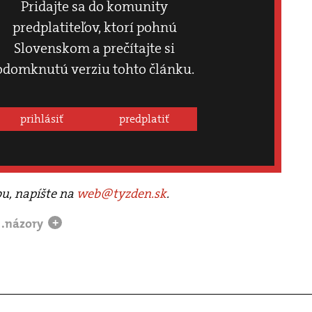
Pridajte sa do komunity
predplatiteľov, ktorí pohnú
Slovenskom a prečítajte si
odomknutú verziu tohto článku.
prihlásiť
predplatiť
bu, napíšte na
web@tyzden.sk
.
.názory
+