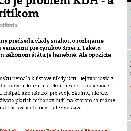
Čo je problém KDH - a
ritikom
editorial
any predsedu vlády snahou o rozbíjanie
zi veriacimi pre cynikov Smeru. Takéto
m zákonom štátu je hanebné. Ale opozícia
sku nemala k ústave nikdy úctu. Jej tvorcovia z
deformovaní komunistickou neslobodou a viacerí
ju chápali ako nástroj pre svoje záujmy, nie ako
života piatich miliónov ľudí, na ktorom sa máme
ť. Ústava sa tu nectí, ale zneužíva.
Týždeň s .týždňom: Prečo treba brať Ficove reči