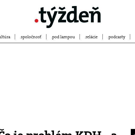
ultúra
spoločnosť
pod lampou
relácie
podcasty