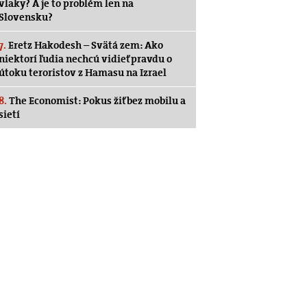
vlaky? A je to problém len na
Slovensku?
7.
Eretz Hakodesh – Svätá zem: Ako
niektorí ľudia nechcú vidieť pravdu o
útoku teroristov z Hamasu na Izrael
8.
The Economist: Pokus žiť bez mobilu a
sietí