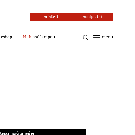
prihlásiť
predplatné
eshop
klub
pod lampou
menu
.teraz najčítanejšie