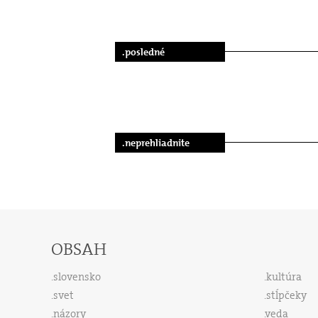
.posledné
.neprehliadnite
OBSAH
slovensko
kultúra
svet
stĺpčeky
názory
veda