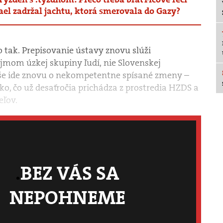
ael zadržal jachtu, ktorá smerovala do Gazy?
to tak. Prepisovanie ústavy znovu slúži
om úzkej skupiny ľudí, nie Slovenskej
še ide znovu o nekompetentne spísané zmeny –
o, čo už desaťročia prichádza z prostredia HZDS a
eľov.
BEZ VÁS SA
NEPOHNEME