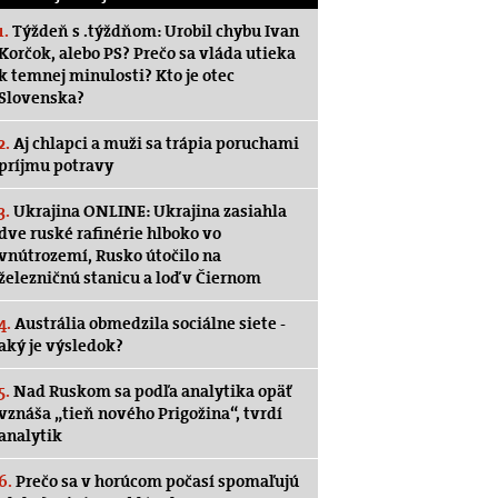
1.
Týždeň s .týždňom: Urobil chybu Ivan
Korčok, alebo PS? Prečo sa vláda utieka
k temnej minulosti? Kto je otec
Slovenska?
2.
Aj chlapci a muži sa trápia poruchami
príjmu potravy
3.
Ukrajina ONLINE: Ukrajina zasiahla
dve ruské rafinérie hlboko vo
vnútrozemí, Rusko útočilo na
železničnú stanicu a loď v Čiernom
4.
Austrália obmedzila sociálne siete -
aký je výsledok?
5.
Nad Ruskom sa podľa analytika opäť
vznáša „tieň nového Prigožina“, tvrdí
analytik
6.
Prečo sa v horúcom počasí spomaľujú