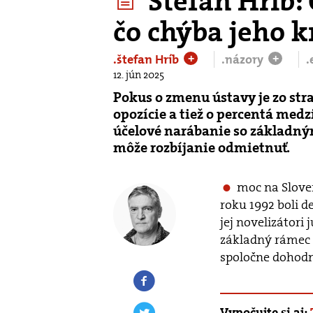
Štefan Hríb: 
čo chýba jeho k
.štefan Hríb
.názory
.
+
+
12. jún 2025
Pokus o zmenu ústavy je zo str
opozície a tiež o percentá med
účelové narábanie so základný
môže rozbíjanie odmietnuť.
moc na Sloven
roku 1992 boli 
jej novelizátori 
základný rámec 
spoločne dohodnú
Vypočujte si aj: