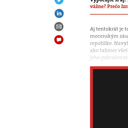
vážne? Prečo Izr
Aj tentokrát je 
mocenským záujm
republike. Navy
ako takmer všetk
jeho pokračovat