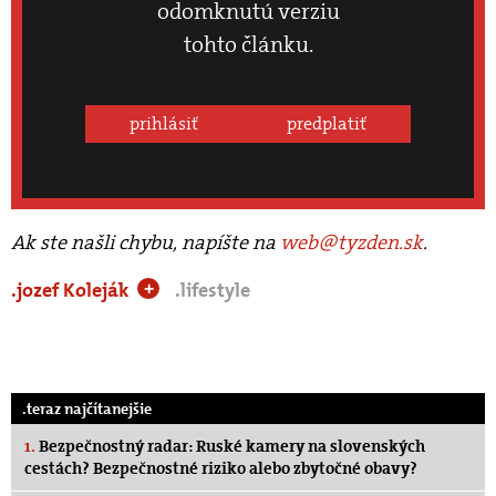
odomknutú verziu
tohto článku.
prihlásiť
predplatiť
Ak ste našli chybu, napíšte na
web@tyzden.sk
.
.jozef Koleják
.lifestyle
+
.teraz najčítanejšie
1.
Bezpečnostný radar: Ruské kamery na slovenských
cestách? Bezpečnostné riziko alebo zbytočné obavy?