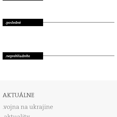
.posledné
.neprehliadnite
AKTUÁLNE
vojna na ukrajine
aktuality