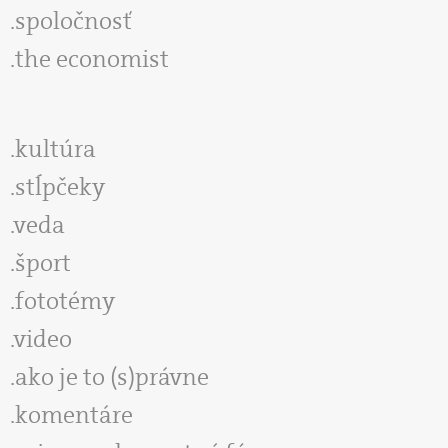
spoločnosť
the economist
kultúra
stĺpčeky
veda
šport
fototémy
video
ako je to (s)právne
komentáre