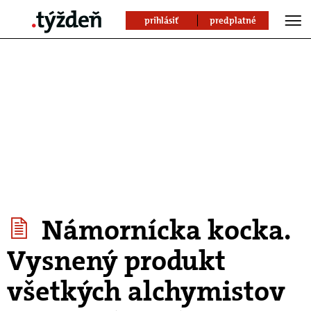
prihlásiť
predplatné
Námornícka kocka.
Vysnený produkt
všetkých alchymistov