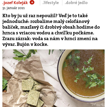
.jozef Koleják
.lifestyle
.dobré jedlo
+
31. január 2021
Kto by ju už raz nepoužil? Veď je to také
jednoduché: rozbalíme malý celofánový
balíček, mazľavý či drobivý obsah hodíme do
hrnca s vriacou vodou a chvíľku počkáme.
Zrazu zázrak: voda sa nám v hrnci zmení na
vývar. Bujón v kocke.