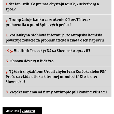
2.
Štefan Hríb: Čo pre nás chystajú Musk, Zuckerberg a
spol.?
3.
Trump žaluje banku za zrušenie účtov. Tá teraz
prehovorila o praní špinavých peňazí
4.
Poslankyňa Stohlová informuje, že Európska komisia
považuje zonácie za problematické a žiada o ich nápravu
5.
Vladimír Ledecký: Dá sa Slovensko opraviť?
6.
Obnova dôvery v ľudstvo
7.
Týždeň s .týždňom: Urobil chybu Ivan Korčok, alebo PS?
Prečo sa vláda utieka k temnej minulosti? Kto je otec
Slovenska?
8.
Projekt Panama od firmy Anthropic píli konár civilizácii
.diskusia |
Zobraziť