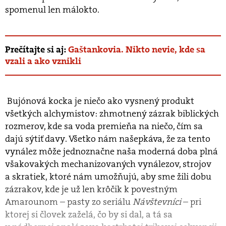
spomenul len málokto.
Prečítajte si aj:
Gaštankovia. Nikto nevie, kde sa
vzali a ako vznikli
Bujónová kocka je niečo ako vysnený produkt
všetkých alchymistov: zhmotnený zázrak biblických
rozmerov, kde sa voda premieňa na niečo, čím sa
dajú sýtiť davy. Všetko nám našepkáva, že za tento
vynález môže jednoznačne naša moderná doba plná
všakovakých mechanizovaných vynálezov, strojov
a skratiek, ktoré nám umožňujú, aby sme žili dobu
zázrakov, kde je už len krôčik k povestným
Amarounom – pasty zo seriálu
Návštevníci
– pri
ktorej si človek zaželá, čo by si dal, a tá sa