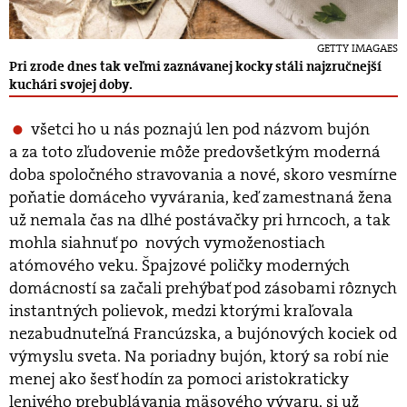
GETTY IMAGAES
Pri zrode dnes tak veľmi zaznávanej kocky stáli najzručnejší
kuchári svojej doby.
všetci ho u nás poznajú len pod názvom bujón
a za toto zľudovenie môže predovšetkým moderná
doba spoločného stravovania a nové, skoro vesmírne
poňatie domáceho vyvárania, keď zamestnaná žena
už nemala čas na dlhé postávačky pri hrncoch, a tak
mohla siahnuť po nových vymoženostiach
atómového veku. Špajzové poličky moderných
domácností sa začali prehýbať pod zásobami rôznych
instantných polievok, medzi ktorými kraľovala
nezabudnuteľná Francúzska, a bujónových kociek od
výmyslu sveta. Na poriadny bujón, ktorý sa robí nie
menej ako šesť hodín za pomoci aristokraticky
lenivého prebublávania mäsového vývaru, si už