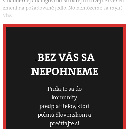
v nádhernej analógovo kostrbatej trikovej sekvencii
zmení na požadované jedlo. No nemôžeme sa mýliť
viac.
BEZ VÁS SA
NEPOHNEME
Pridajte sa do
komunity
predplatiteľov, ktorí
pohnú Slovenskom a
prečítajte si