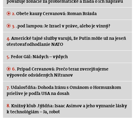
považuje zonácie za problematické a žiada o ich nápravu
2.
Obete kauzy Cervanová: Roman Brázda
3.
.pod lampou: Je Izrael v práve, alebo je vinný?
4.
Americké tajné služby varujú, že Putin môže už na jeseň
otestovať odhodlanie NATO
5.
Fedor Gál: Nádych – výdych
6.
Prípad Cervanová: Prečo teraz zverejňujeme
výpovede odsúdených Nitranov
7.
Udalosť dňa: Dohoda Iránu s Ománom o Hormuzskom
prielive je podľa USA na dosah
8.
Knižný klub .týždňa: Isaac Asimov a jeho vyznanie lásky
k technológiám – Ja, robot