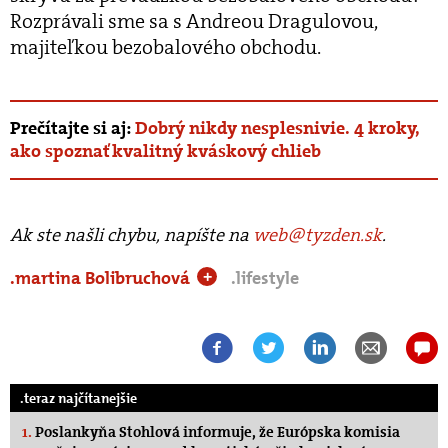
Rozprávali sme sa s Andreou Dragulovou,
majiteľkou bezobalového obchodu.
Prečítajte si aj:
Dobrý nikdy nesplesnivie. 4 kroky,
ako spoznať kvalitný kváskový chlieb
Ak ste našli chybu, napíšte na
web@tyzden.sk
.
.martina Bolibruchová
.lifestyle
+
.teraz najčítanejšie
1.
Poslankyňa Stohlová informuje, že Európska komisia