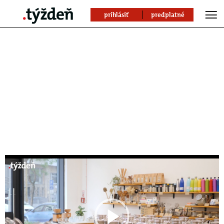
prihlásiť
predplatné