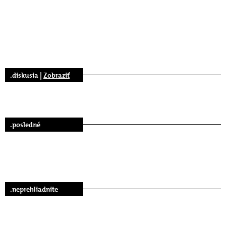
.diskusia |
Zobraziť
.posledné
.neprehliadnite