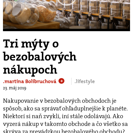
Play
Video
Tri mýty o
bezobalových
nákupoch
.martina Bolibruchová
.lifestyle
+
23. máj 2019
Nakupovanie v bezobalových obchodoch je
spôsob, ako sa správať ohľaduplnejšie k planéte.
Niektorí si naň zvykli, iní stále odolávajú. Ako
vyzerá nákup v takomto obchode a čo všetko sa
skrýva za prevádzkou bezobalového obchodu?