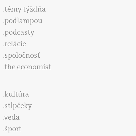
témy týždňa
podlampou
podcasty
relácie
spoločnosť
the economist
kultúra
stĺpčeky
veda
šport