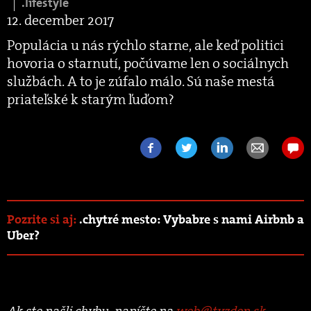
.lifestyle
12. december 2017
Populácia u nás rýchlo starne, ale keď politici
hovoria o starnutí, počúvame len o sociálnych
službách. A to je zúfalo málo. Sú naše mestá
priateľské k starým ľuďom?
Pozrite si aj:
.chytré mesto: Vybabre s nami Airbnb a
Uber?
Ak ste našli chybu, napíšte na
web@tyzden.sk
.