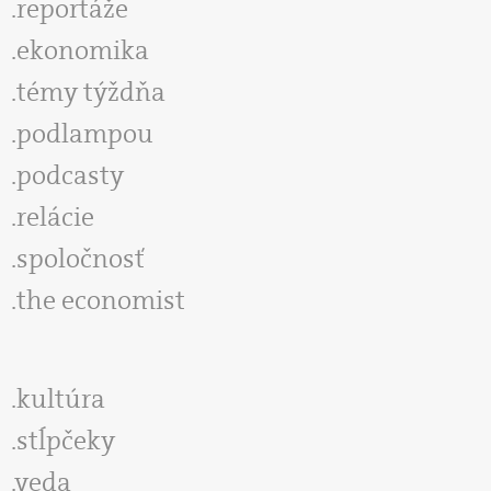
reportáže
ekonomika
témy týždňa
podlampou
podcasty
relácie
spoločnosť
the economist
kultúra
stĺpčeky
veda