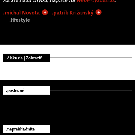
.michal Novota
.patrik Križanský
+
+
.lifestyle
.diskusia |
Zobraziť
.posledné
.neprehliadnite