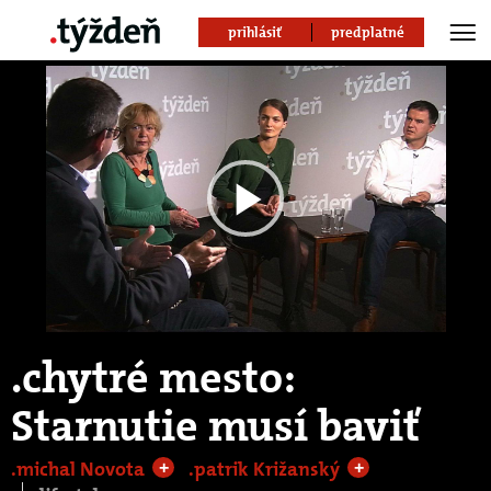
prihlásiť
predplatné
Play
Video
.chytré mesto:
Starnutie musí baviť
.michal Novota
.patrik Križanský
+
+