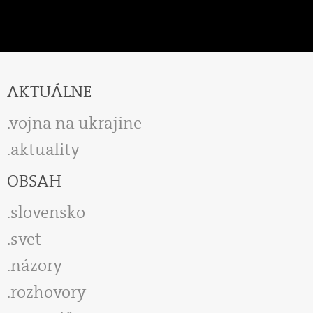
AKTUÁLNE
vojna na ukrajine
aktuality
OBSAH
slovensko
svet
názory
rozhovory