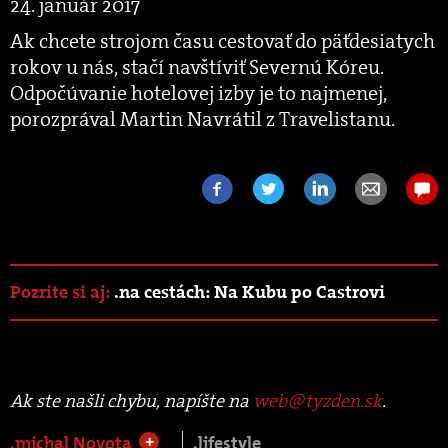
24. január 2017
Ak chcete strojom času cestovať do päťdesiatych
rokov u nás, stačí navštíviť Severnú Kóreu.
Odpočúvanie hotelovej izby je to najmenej,
porozprával Martin Navrátil z Travelistanu.
Pozrite si aj:
.na cestách: Na Kubu po Castrovi
Ak ste našli chybu, napíšte na
web@tyzden.sk
.
.michal Novota
.lifestyle
+