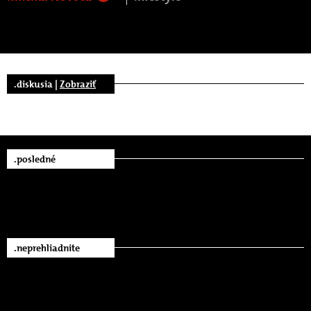
.diskusia |
Zobraziť
.posledné
.neprehliadnite