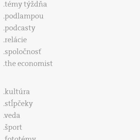
témy týždňa
podlampou
podcasty
relácie
spoločnosť
the economist
kultúra
stĺpčeky
veda
šport
fototémy