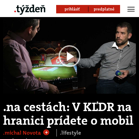
prihlásiť
predplatné
Play
Video
.na cestách: V KĽDR na
hranici prídete o mobil​
.michal Novota
.lifestyle
+