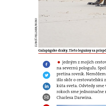
ĽUBOŠ FELLNER/BUBO
Galapágske draky. Tieto leguány sa prispô
jedným z mojich cestov
na severnú pologuľu. Spolu
pretína rovník. Nemôžem 
išlo skôr o cestovateľskú 
kúta sveta. Odvtedy sme v
rokoch sme jednoznačne n
Charlesa Darwina.