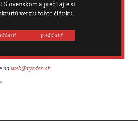
 Slovenskom a prečítajte si
knutú verziu tohto článku.
rihlásiť
predplatiť
te na
web@tyzden.sk
.
le