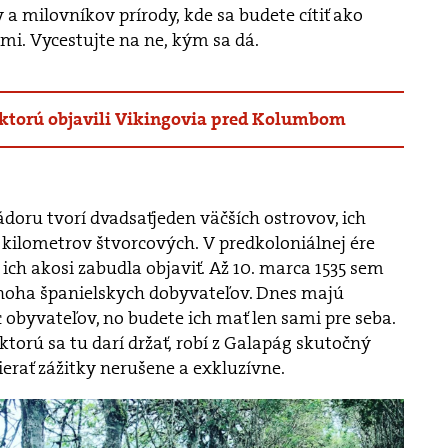
a milovníkov prírody, kde sa budete cítiť ako
ami. Vycestujte na ne, kým sa dá.
ktorú objavili Vikingovia pred Kolumbom
doru tvorí dvadsaťjeden väčších ostrovov, ich
 kilometrov štvorcových. V predkoloniálnej ére
a ich akosi zabudla objaviť. Až 10. marca 1535 sem
 noha španielskych dobyvateľov. Dnes majú
c obyvateľov, no budete ich mať len sami pre seba.
ktorú sa tu darí držať, robí z Galapág skutočný
bierať zážitky nerušene a exkluzívne.