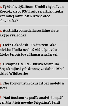
1.
Týždeň s .týždňom: Urobil chybu Ivan
Korčok, alebo PS? Prečo sa vláda utieka
k temnej minulosti? Kto je otec
Slovenska?
2.
Austrália obmedzila sociálne siete -
aký je výsledok?
3.
Eretz Hakodesh – Svätá zem: Ako
niektorí ľudia nechcú vidieť pravdu o
útoku teroristov z Hamasu na Izrael
4.
Ukrajina ONLINE: Rusko zostrelilo
605 ukrajinských dronov, zasiahnutý bol
sklad Wildberries
5.
The Economist: Pokus žiť bez mobilu a
sietí
6.
Nad Ruskom sa podľa analytika opäť
vznáša „tieň nového Prigožina“, tvrdí