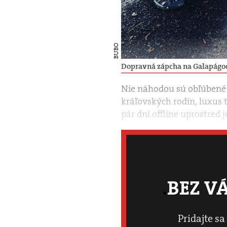
BUBO
Dopravná zápcha na Galapágo
Nie náhodou sú obľúbené
kráľovských rodín, luxus 
pár dní offline uprostred 
BEZ V
Pridajte sa