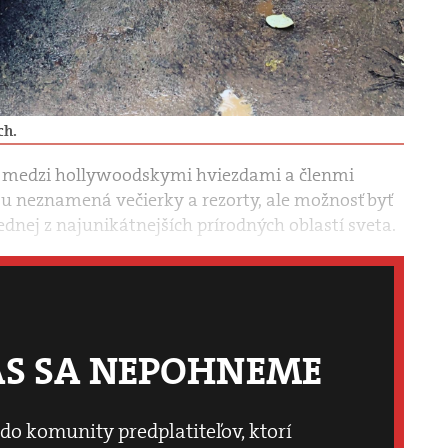
ch.
 medzi hollywoodskymi hviezdami a členmi
tu neznamená večierky a rezorty, ale možnosť byť
jednej z najunikátnejších prírodných oblastí sveta.
ÁS SA NEPOHNEME
 do komunity predplatiteľov, ktorí