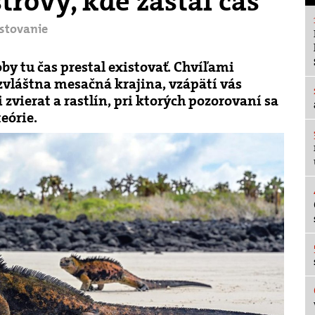
rovy, kde zastal čas
estovanie
by tu čas prestal existovať. Chvíľami
zvláštna mesačná krajina, vzápätí vás
vierat a rastlín, pri ktorých pozorovaní sa
teórie.