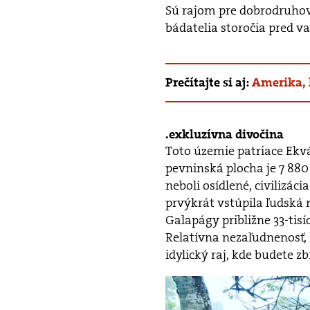
Sú rajom pre dobrodruhov 
bádatelia storočia pred v
Prečítajte si aj:
Amerika, 
exkluzívna divočina
Toto územie patriace Ekvá
pevninská plocha je 7 880
neboli osídlené, civilizáci
prvýkrát vstúpila ľudská
Galapágy približne 33-tisí
Relatívna nezaľudnenosť, 
idylický raj, kde budete z