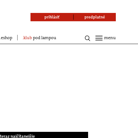
prihlásiť
predplatné
eshop
klub
pod lampou
menu
.teraz najčítanejšie