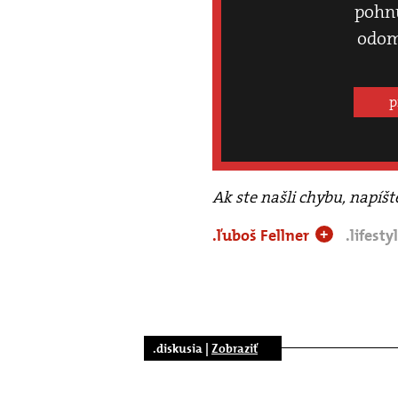
pohnú
odom
p
Ak ste našli chybu, napíš
.ľuboš Fellner
.lifesty
+
.diskusia |
Zobraziť