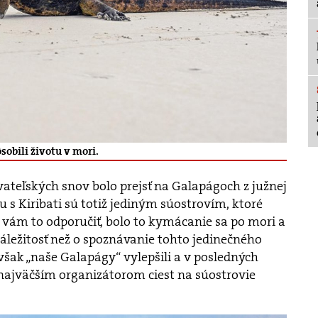
sobili životu v mori.
ateľských snov bolo prejsť na Galapágoch z južnej
 s Kiribati sú totiž jediným súostrovím, ktoré
vám to odporučiť, bolo to kymácanie sa po mori a
záležitosť než o spoznávanie tohto jedinečného
šak „naše Galapágy“ vylepšili a v posledných
ajväčším organizátorom ciest na súostrovie