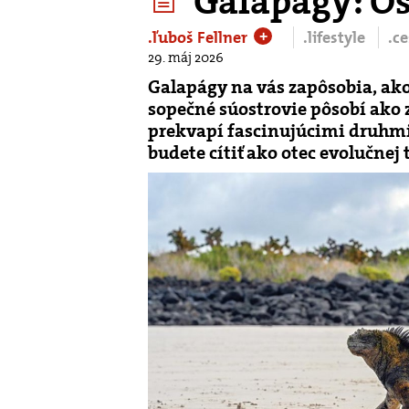
Galapágy: Ost
.ľuboš Fellner
.lifestyle
.c
+
29. máj 2026
Galapágy na vás zapôsobia, ako
sopečné súostrovie pôsobí ako 
prekvapí fascinujúcimi druhmi z
budete cítiť ako otec evolučnej 