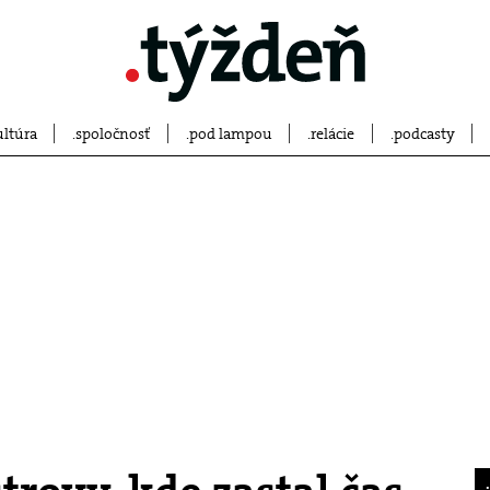
ultúra
spoločnosť
pod lampou
relácie
podcasty