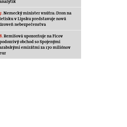
analytik
7.
Nemecký minister vnútra: Dron na
letisku v Lipsku predstavuje novú
úroveň nebezpečenstva
8.
Remišová upozorňuje na Ficov
podozrivý obchod so Spojenými
arabskými emirátmi za 170 miliónov
eur