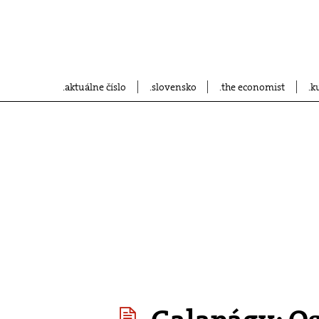
aktuálne číslo
slovensko
the economist
k