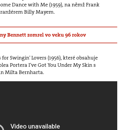
 Come Dance with Me (1959), na němž Frank
 aranžérem Billy Mayem.
ny Bennett zomrel vo veku 96 rokov
for Swingin' Lovers (1956), které obsahuje
lea Portera I've Got You Under My Skin s
n Milta Bernharta.