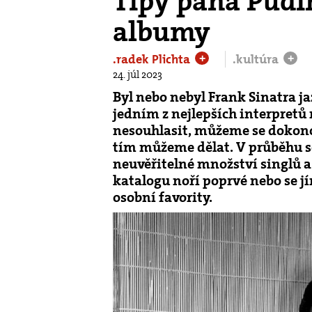
Tipy pána Pudi
albumy
.radek Plichta
.kultúra
+
+
24. júl 2023
Byl nebo nebyl Frank Sinatra j
jedním z nejlepších interpret
nesouhlasit, můžeme se dokonce i
tím můžeme dělat. V průběhu se
neuvěřitelné množství singlů a a
katalogu noří poprvé nebo se jí
osobní favority.