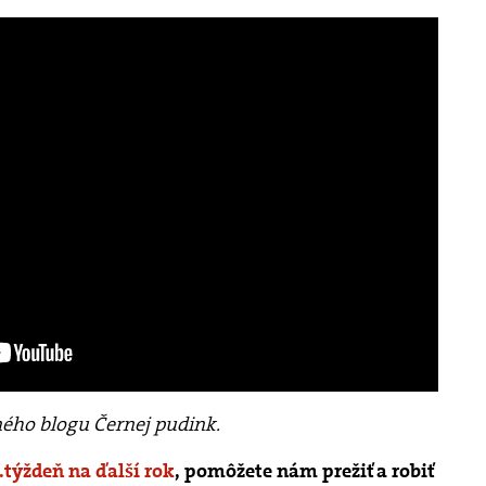
ého blogu Černej pudink
.
.týždeň na ďalší rok
, pomôžete nám prežiť a robiť