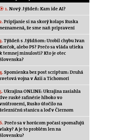
1.
Nový .týždeň: Kam ide AI?
2.
Pripíjanie si na skorý kolaps Ruska
neznamená, že sme naň pripravení
3.
Týždeň s .týždňom: Urobil chybu Ivan
Korčok, alebo PS? Prečo sa vláda utieka
k temnej minulosti? Kto je otec
Slovenska?
4.
Spomienka bez post scriptum: Druhá
svetová vojna v Ázii a Tichomorí
5.
Ukrajina ONLINE: Ukrajina zasiahla
dve ruské rafinérie hlboko vo
vnútrozemí, Rusko útočilo na
železničnú stanicu a loď v Čiernom
6.
Prečo sa v horúcom počasí spomaľujú
vlaky? A je to problém len na
Slovensku?