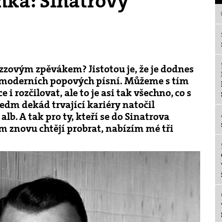
nka: Sinatrovy
azzovým zpěvákem? Jistotou je, že je dodnes
ů moderních popových písní. Můžeme s tím
 rozčilovat, ale to je asi tak všechno, co s
dm dekád trvající kariéry natočil
lb. A tak pro ty, kteří se do Sinatrova
m znovu chtějí probrat, nabízím mé tři