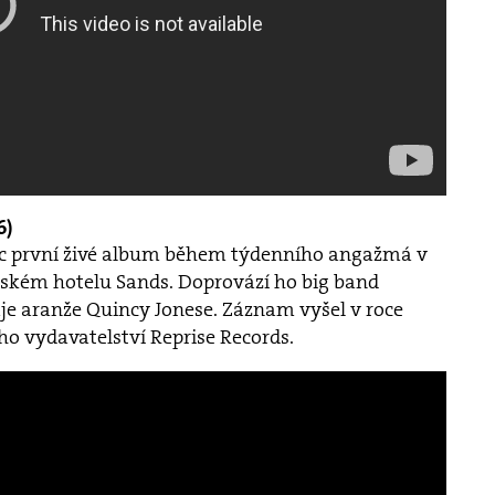
6)
ec první živé album během týdenního angažmá v
ském hotelu Sands. Doprovází ho big band
je aranže Quincy Jonese. Záznam vyšel v roce
ho vydavatelství Reprise Records.