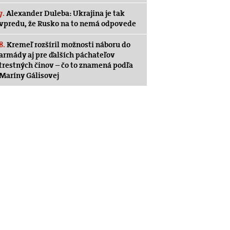
7.
Alexander Duleba: Ukrajina je tak
vpredu, že Rusko na to nemá odpovede
8.
Kremeľ rozšíril možnosti náboru do
armády aj pre ďalších páchateľov
trestných činov – čo to znamená podľa
Maríny Gálisovej