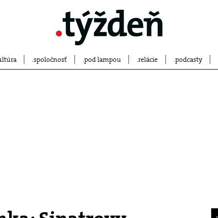
ultúra
spoločnosť
pod lampou
relácie
podcasty