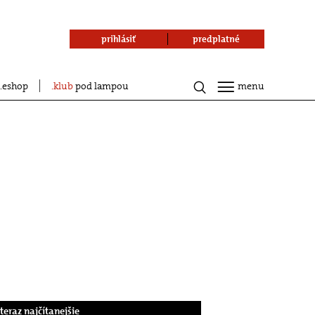
prihlásiť
predplatné
eshop
klub
pod lampou
menu
.teraz najčítanejšie