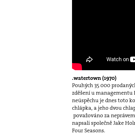
watertown (1970)
Pouhých 35 000 prodaných
zděšení u managementu R
neúspěchu je dnes toto k
chlápka, a jeho dvou chla
považováno za neprávem 
napsali společně Jake Hol
Four Seasons.