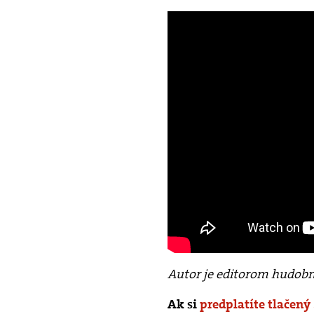
Autor je editorom hudobn
Ak si
predplatíte tlačený 