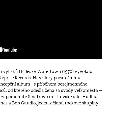
 výlisků LP desky Watertown (1970) vyvolalo
eprise Records. Navzdory počátečnímu
oncepční album - s příběhem bezejmenného
pců, od kterého odešla žena za svody velkoměsta –
zapomenuté Sinatrovo mistrovské dílo. Hudbu
mes a Bob Gaudio, jeden z členů rockové skupiny