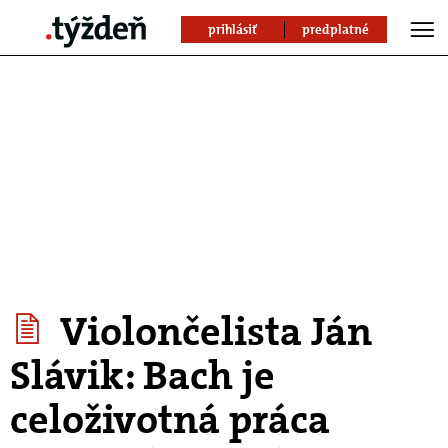
prihlásiť
predplatné
Violončelista Ján
Slávik: Bach je
celoživotná práca