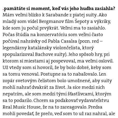
pamätáte si moment, keď vás jeho hudba zasiahla?
Mám veľmi blízko k Sarabande z piatej suity. Ako
mladý som videl Bergmanov film Šepoty a výkriky,
kde som ju počul prvýkrát. Veľmi ma to zasiahlo.
Počas štúdia na konzervatóriu som veľmi často
počúval nahrávky od Pabla Casalsa (pozn. red –
legendárny katalánsky violončelista, ktorý
spopularizoval Bachove suity). Jeho spôsob hry, pri
ktorom si miestami aj pospevoval, ma veľmi oslovil.
Už vtedy som si hovoril, že by bolo dobré, keby som
sa tomu venoval. Postupne sa to nabaľovalo. Len
zopár svetovým čelistom bolo umožnené, aby suity
mohli nahrať dvakrát za život. Ja síce medzi nich
nepatrím, ale som medzi tými šťastlivcami, ktorým
sa to podarilo. Chcem sa poďakovať vydavateľstvu
Real Music House, že na to zareagovalo. Predsa
mohli povedať, že prečo, veď som to už raz nahral, ale