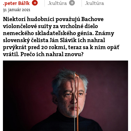
.peter Bálik
.kultúra
.kultúra
+
+
31. január 2021
Niektorí hudobníci považujú Bachove
violončelové suity za vrcholné dielo
nemeckého skladateľského génia. Známy
slovenský čelista Ján Slávik ich nahral
prvýkrát pred 20 rokmi, teraz sa k nim opäť
vrátil. Prečo ich nahral znovu?