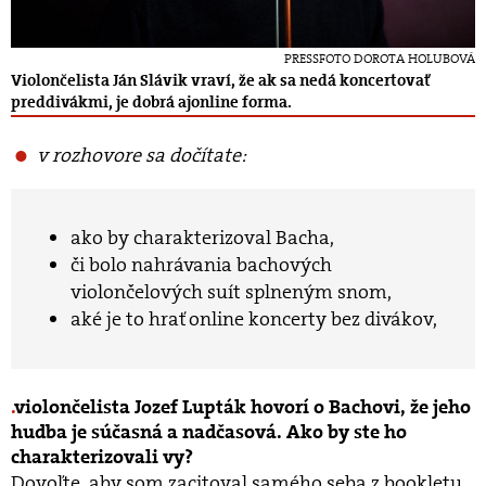
PRESSFOTO DOROTA HOLUBOVÁ
Violončelista Ján Slávik vraví, že ak sa nedá koncertovať
preddivákmi, je dobrá ajonline forma.
v rozhovore sa dočítate:
ako by charakterizoval Bacha,
či bolo nahrávania bachových
violončelových suít splneným snom,
aké je to hrať online koncerty bez divákov,
violončelista Jozef Lupták hovorí o Bachovi, že jeho
hudba je súčasná a nadčasová. Ako by ste ho
charakterizovali vy?
Dovoľte, aby som zacitoval samého seba z bookletu