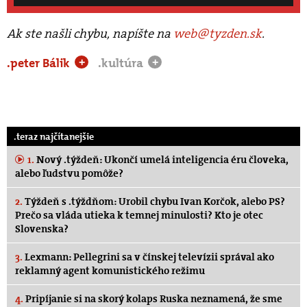
Ak ste našli chybu, napíšte na
web@tyzden.sk
.
.peter Bálik
.kultúra
+
+
.teraz najčítanejšie
1.
Nový .týždeň: Ukončí umelá inteligencia éru človeka,
alebo ľudstvu pomôže?
2.
Týždeň s .týždňom: Urobil chybu Ivan Korčok, alebo PS?
Prečo sa vláda utieka k temnej minulosti? Kto je otec
Slovenska?
3.
Lexmann: Pellegrini sa v čínskej televízii správal ako
reklamný agent komunistického režimu
4.
Pripíjanie si na skorý kolaps Ruska neznamená, že sme