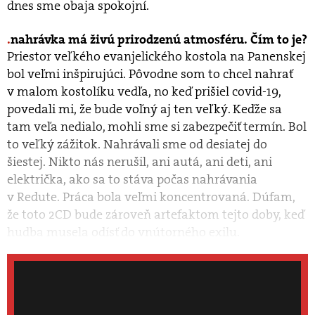
dnes sme obaja spokojní.
nahrávka má živú prirodzenú atmosféru. Čím to je?
Priestor veľkého evanjelického kostola na Panenskej
bol veľmi inšpirujúci. Pôvodne som to chcel nahrať
v malom kostolíku vedľa, no keď prišiel covid-19,
povedali mi, že bude voľný aj ten veľký. Keďže sa
tam veľa nedialo, mohli sme si zabezpečiť termín. Bol
to veľký zážitok. Nahrávali sme od desiatej do
šiestej. Nikto nás nerušil, ani autá, ani deti, ani
električka, ako sa to stáva počas nahrávania
v Redute. Práca bola veľmi koncentrovaná. Dúfam,
že toto 2CD bude zároveň artefaktom tejto doby, keď
hudba musela odísť do vnútorného exilu.