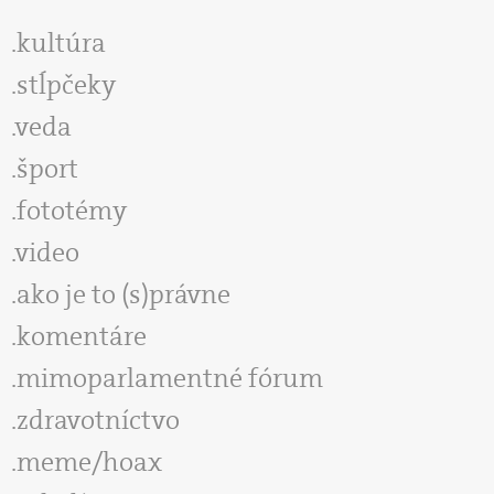
kultúra
stĺpčeky
veda
šport
fototémy
video
ako je to (s)právne
komentáre
mimoparlamentné fórum
zdravotníctvo
meme/hoax