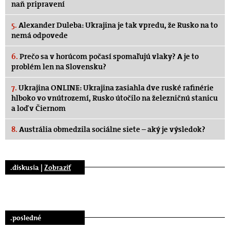
naň pripravení
5.
Alexander Duleba: Ukrajina je tak vpredu, že Rusko na to
nemá odpovede
6.
Prečo sa v horúcom počasí spomaľujú vlaky? A je to
problém len na Slovensku?
7.
Ukrajina ONLINE: Ukrajina zasiahla dve ruské rafinérie
hlboko vo vnútrozemí, Rusko útočilo na železničnú stanicu
a loď v Čiernom
8.
Austrália obmedzila sociálne siete – aký je výsledok?
.diskusia |
Zobraziť
.posledné