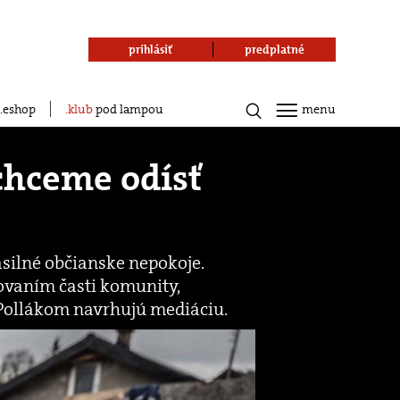
prihlásiť
predplatné
eshop
klub
pod lampou
menu
chceme odísť
silné občianske nepokoje.
ovaním časti komunity,
ollákom navrhujú mediáciu.