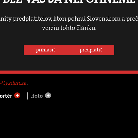
nity predplatiteľov, ktorí pohnú Slovenskom a pre
verziu tohto článku.
prihlásiť
predplatiť
tyzden.sk
.
ortér
.foto
+
+