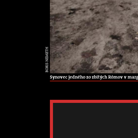
BORIS NÉMETH
Synovec jedného zo zbitých Rómov v margin