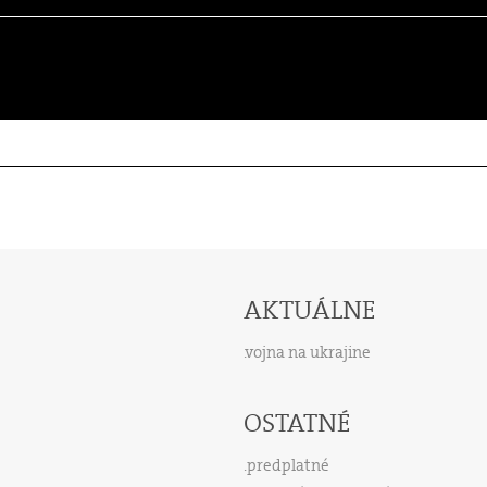
AKTUÁLNE
vojna na ukrajine
OSTATNÉ
predplatné