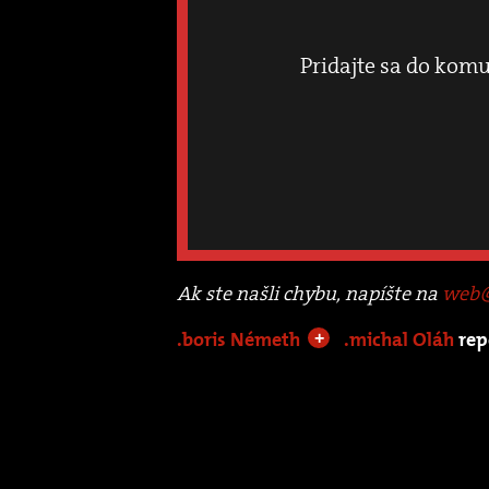
Pridajte sa do komu
Ak ste našli chybu, napíšte na
web@
.boris Németh
.michal Oláh
rep
+