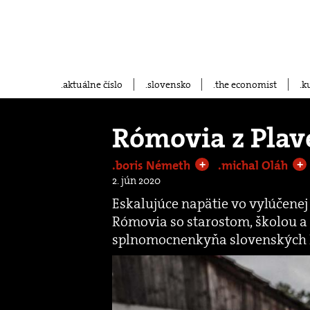
aktuálne číslo
slovensko
the economist
k
Rómovia z Plav
.boris Németh
.michal Oláh
+
+
2. jún 2020
Eskalujúce napätie vo vylúčene
Rómovia so starostom, školou a
splnomocnenkyňa slovenských 