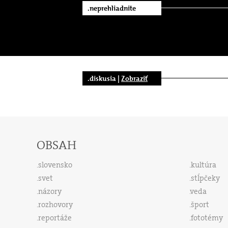
.neprehliadnite
.diskusia |
Zobraziť
OBSAH
slovensko
kultúra
svet
stĺpčeky
názory
veda
rozhovory
šport
reportáže
fototémy