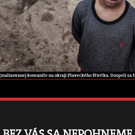
alizovanej komunite na okraji Plaveckého Štvrtka. Dospelí sa fot
BEZ VÁS SA NEPOHNEME