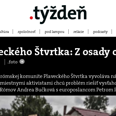
ultúra
spoločnosť
pod lampou
relácie
podcasty
eckého Štvrtka: Z osady 
.foto
+
j rómskej komunite Plaveckého Štvrtka vyvoláva ná
 miestnymi aktivistami chcú problém riešiť vysťah
Rómov Andrea Bučková s europoslancom Petrom P