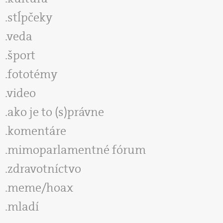
stĺpčeky
veda
šport
fototémy
video
ako je to (s)právne
komentáre
mimoparlamentné fórum
zdravotníctvo
meme/hoax
mladí