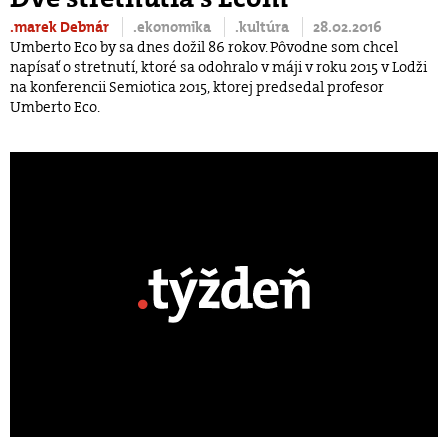
.marek Debnár
.ekonomika
.kultúra
28.02.2016
Umberto Eco by sa dnes dožil 86 rokov. Pôvodne som chcel
napísať o stretnutí, ktoré sa odohralo v máji v roku 2015 v Lodži
na konferencii Semiotica 2015, ktorej predsedal profesor
Umberto Eco.