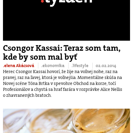
Csongor Kassai: Teraz som tam,
kde by som mal byť
.elena Akácsová
.ekonomika
.lifestyle
02.02.2014
Herec Csongor Kassai hovorí, že žije na voľnej nohe, raz na
pravej, raz na ľavej, ktorá je voľnejšia. Momentálne skúša na
Novej scéne Tóna Brtka v spevohre Obchod na korze, točí
Profesionálov a chystá sa hrať farára v rozprávke Alice Nellis
o zhavranených bratoch.