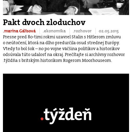
Pakt dvoch zloduchov
.marína Gálisová
.ekonomika
.rozhovor
02.05.2015
Presne pred 80-timi rokmi uzavrel Stalin s Hitlerom zmluvu
o neútočení, ktorá na dlho predurčila osud strednej Európy.
Vtedy to bol šok – no po vojne väčšina politikov a historikov
odsúvala túto udalosť na okraj. Prečítajte si archívny rozhovor
.týždňa s britským historikom Rogerom Moorhouseom.