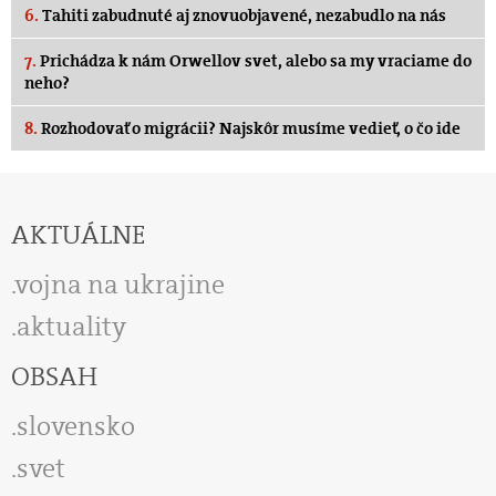
6.
Tahiti zabudnuté aj znovuobjavené, nezabudlo na nás
7.
Prichádza k nám Orwellov svet, alebo sa my vraciame do
neho?
8.
Rozhodovať o migrácii? Najskôr musíme vedieť, o čo ide
AKTUÁLNE
vojna na ukrajine
aktuality
OBSAH
slovensko
svet