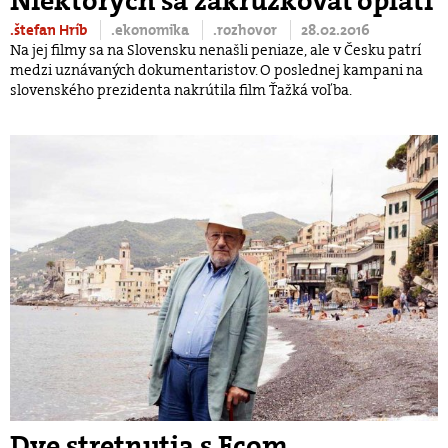
Niektorých sa zakrúžkovať oplatí
.štefan Hríb
.ekonomika
.rozhovor
28.02.2016
Na jej filmy sa na Slovensku nenašli peniaze, ale v Česku patrí
medzi uznávaných dokumentaristov. O poslednej kampani na
slovenského prezidenta nakrútila film Ťažká voľba.
Dve stretnutia s Ecom