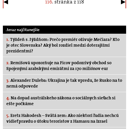
116
. stránka z 118
.teraz najčítanejšie
1.
Týždeň s .týždňom: Prečo premiér oživuje Mečiara? Kto
je otec Slovenska? Aký bol rozdiel medzi doterajšímí
prezidentmi?
2.
Remišová upozorňuje na Ficov podozrivý obchod so
Spojenými arabskými emirátmi za 170 miliónov eur
3.
Alexander Duleba: Ukrajina je tak vpredu, že Rusko na to
nemá odpovede
4.
Na dopad austrálskeho zákona o sociálnych sieťach si
ešte počkáme
5.
Eretz Hakodesh – Svätá zem: Ako niektorí ľudia nechcú
vidieť pravdu o útoku teroristov z Hamasu na Izrael