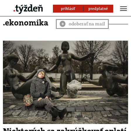
prihlásiť
predplatné
.ekonomika
odoberať na mail
+