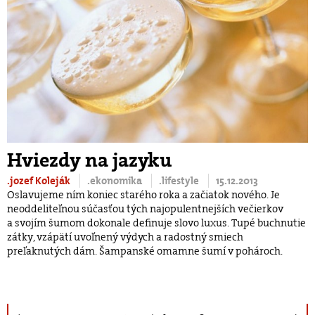
Hviezdy na jazyku
.jozef Koleják
.ekonomika
.lifestyle
15.12.2013
Oslavujeme ním koniec starého roka a začiatok nového. Je
neoddeliteľnou súčasťou tých najopulentnejších večierkov
a svojím šumom dokonale definuje slovo luxus. Tupé buchnutie
zátky, vzápätí uvoľnený výdych a radostný smiech
preľaknutých dám. Šampanské omamne šumí v pohároch.