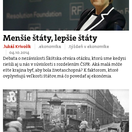
Menšie štáty, lepšie štáty
.lukáš Krivošík
.ekonomika
.týždeň v ekonomike
04.10.2014
Debata o nezávislosti Škótska otvára otázku, ktorú sme kedysi
riešili aj u nás v súvislosti s rozdelením ČSFR: Aká malá môže
ešte krajina byť, aby bola životaschopná? K faktorom, ktoré
ovplyvňujú veľkosti štátov, má čo povedať aj ekonómia.