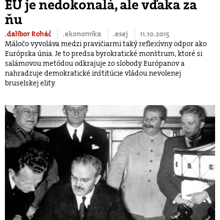
EÚ je nedokonalá, ale vďaka za
ňu
.dalibor Roháč
.ekonomika
.esej
11.10.2015
Máločo vyvoláva medzi pravičiarmi taký reflexívny odpor ako
Európska únia. Je to predsa byrokratické monštrum, ktoré si
salámovou metódou odkrajuje zo slobody Európanov a
nahradzuje demokratické inštitúcie vládou nevolenej
bruselskej elity.