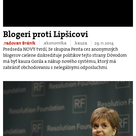
Blogeri proti Lipšicovi
.radovan Bránik
.ekonomika
.kauza
29.11.2014
Predseda NOVY tvrdí, že skupina Penta cez anonymných
blogerov cielene diskredituje politikov tejto strany. Dôvodom
má byť kauza Gorila a nákup nového systému, ktorý má
zabrániť obchodovaniu s nelegálnymi odposluchmi.