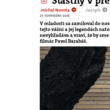
Šťastný v pr
.michal Novota
.časopis
+
+
27. november 2016
V mladosti sa zamiloval do nos
tejto vášni a jej legendách nat
nevyhľadáva a vraví, že by sme 
filmár Pavol Barabáš.