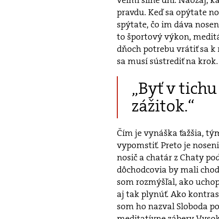
pravdu. Keď sa opýtate nos
spýtate, čo im dáva noseni
to športový výkon, meditá
dňoch potrebu vrátiť sa k 
sa musí sústrediť na krok.
„Byť v tichu
zážitok.“
Čím je vynáška ťažšia, tý
vypomstiť. Preto je nosen
nosič a chatár z Chaty po
dôchodcovia by mali chodi
som rozmýšľal, ako uchopi
aj tak plynúť. Ako kontras
som ho nazval Sloboda po
meditatívne zábery Vysok