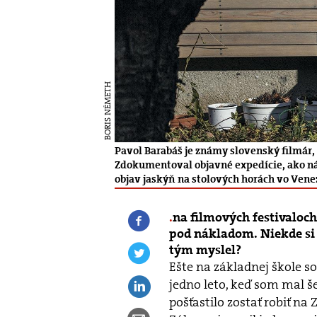
BORIS NÉMETH
Pavol Barabáš je známy slovenský filmár
Zdokumentoval objavné expedície, ako náj
objav jaskýň na stolových horách vo Vene
na filmových festivaloch
pod nákladom. Niekde si s
tým myslel?
Ešte na základnej škole s
jedno leto, keď som mal šes
pošťastilo zostať robiť na