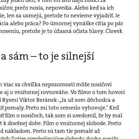
ičov, prečo nosia, nepovedia. Alebo keď sa ich
e, len sa usmejú, pretože to nevieme vyjadriť. Je
cia alebo práca? Po úmornej vynáške cítia po pár
noseniu, pretože je to úžasná očista hlavy. Človek
 a sám – to je silnejší
m viac sa chvíľka nepozornosti môže nosičovi
ie aj o vnútornej rovnováhe. Vo filme o tom hovorí
d Rysmi Viktor Beránek: „Ja už som dôchodca a
ť pomaly. Preto mi toto remeslo vyhovuje.” Keď
ť film o nosičoch, tak som si uvedomil, že by mal
t k dnešnej dobe. Film o vnútornej slobode. Preto
d nákladom. Preto sú tam tie pomalé až
ých Tatier symbolizujúce slobodu ducha nosiča.