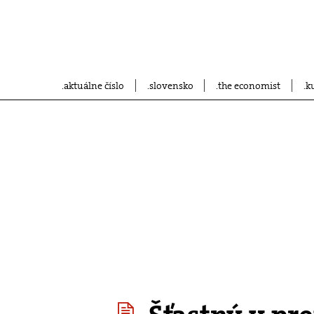
aktuálne číslo
slovensko
the economist
k