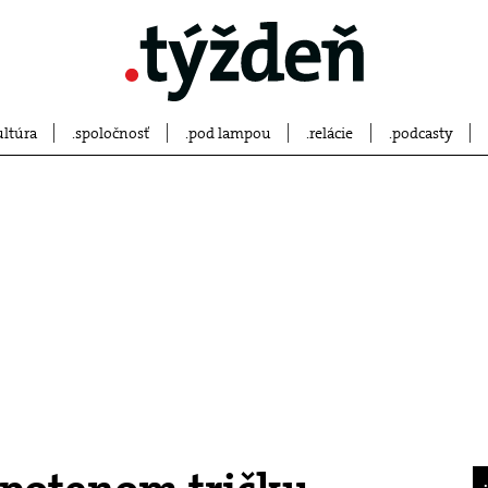
ultúra
spoločnosť
pod lampou
relácie
podcasty