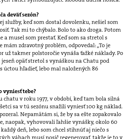
iča deväť sezón?
j služby, keď som dostal dovolenku, nešiel som
osiť. Tak mi to chýbalo. Bolo to ako droga. Potom
 a musel som prestať. Keď som sa stretol s
e mám zdravotný problém, odpovedal: „To je
r už takmer polstoročie vynáša ťažké náklady. Po
 jeseň opäť stretol s vynáškou na Chatu pod
 úctou hľadieť, lebo mal naložených 86
o vyniesť tebe?
u chatu v roku 1977, v období, keď tam bola silná
šetci sa v tú sezónu snažili vyniesť 100 kg náklad.
pozeral. Nepamätám si, že by sa ešte zopakovalo
e, naopak, vyhovovali ľahšie vynášky, okolo 60
každý deň, lebo som chcel stihnúť aj niečo s
kých váhach musí nosič regenerovať, takže je to v