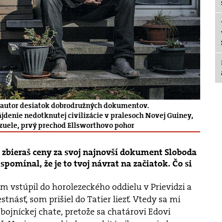
, autor desiatok dobrodružných dokumentov.
denie nedotknutej civilizácie v pralesoch Novej Guiney,
zuele, prvý prechod Ellsworthovo pohor
 zbieraš ceny za svoj najnovší dokument Sloboda
pomínal, že je to tvoj návrat na začiatok. Čo si
om vstúpil do horolezeckého oddielu v Prievidzi a
tnásť, som prišiel do Tatier liezť. Vtedy sa mi
 Zbojníckej chate, pretože sa chatárovi Edovi