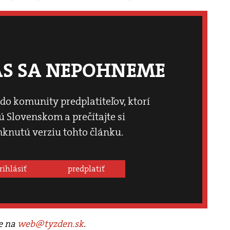
ÁS SA NEPOHNEME
 do komunity predplatiteľov, ktorí
 Slovenskom a prečítajte si
knutú verziu tohto článku.
rihlásiť
predplatiť
te na
web@tyzden.sk
.