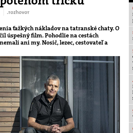
epotenom tričku
.rozhovor
enia ťažkých nákladov na tatranské chaty. O
očil úspešný film. Pohodlie na cestách
nemali ani my. Nosič, lezec, cestovateľ a