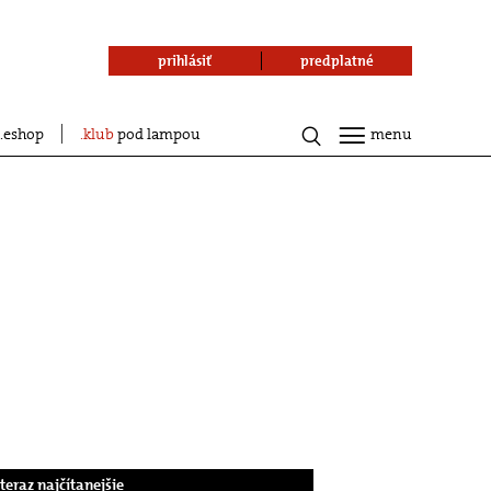
prihlásiť
predplatné
eshop
klub
pod lampou
menu
.teraz najčítanejšie