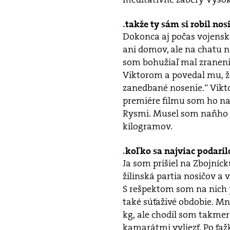
takže ty sám si robil nos
Dokonca aj počas vojenske
ani domov, ale na chatu n
som bohužiaľ mal zranenie
Viktorom a povedal mu, ž
zanedbané nosenie.“ Vikto
premiére filmu som ho na
Rysmi. Musel som naňho s
kilogramov.
koľko sa najviac podaril
Ja som prišiel na Zbojníck
žilinská partia nosičov a v
S rešpektom som na nich 
také súťaživé obdobie. Mn
kg, ale chodil som takmer 
kamarátmi vyliezť. Po ťaž