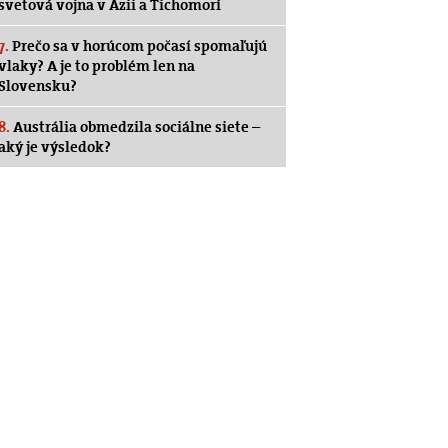
svetová vojna v Ázii a Tichomorí
7.
Prečo sa v horúcom počasí spomaľujú
vlaky? A je to problém len na
Slovensku?
8.
Austrália obmedzila sociálne siete –
aký je výsledok?