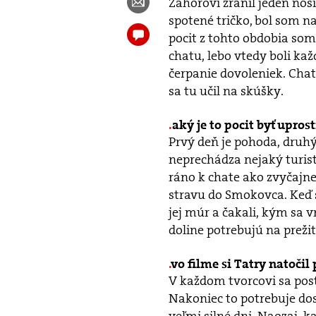
Záhorovi zranil jeden nos
spotené tričko, bol som n
pocit z tohto obdobia som
chatu, lebo vtedy boli ka
čerpanie dovoleniek. Chat
sa tu učil na skúšky.
aký je to pocit byť upros
Prvý deň je pohoda, druhý s
neprechádza nejaký turist
ráno k chate ako zvyčajne 
stravu do Smokovca. Keď so
jej múr a čakali, kým sa 
doline potrebujú na preži
vo filme si Tatry natočil
V každom tvorcovi sa pos
Nakoniec to potrebuje dos
veľmi silné dni. Naozaj, k