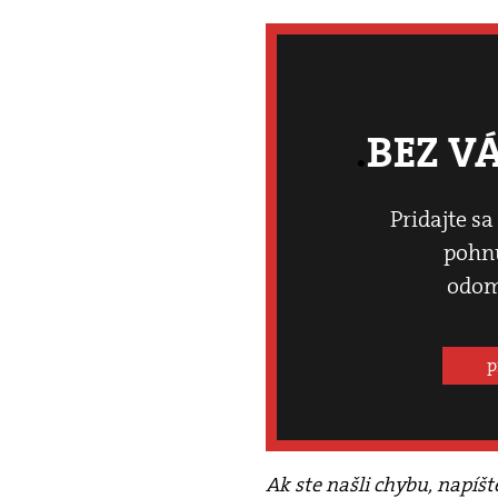
BEZ V
Pridajte sa
pohnú
odom
p
Ak ste našli chybu, napíš