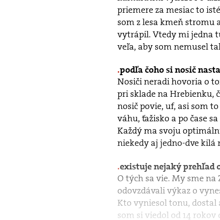
priemere za mesiac to ist
som z lesa kmeň stromu a 
vytrápil. Vtedy mi jedna 
veľa, aby som nemusel tak 
podľa čoho si nosič nast
Nosiči neradi hovoria o t
pri sklade na Hrebienku, čo
nosič povie, uf, asi som to
váhu, ťažisko a po čase s
Každý ma svoju optimálnu 
niekedy aj jedno-dve kilá
existuje nejaký prehľad
O tých sa vie. My sme na 
odovzdávali výkaz o vynes
Kto vyniesol tonu, dostal
som si viedol od 14 rokov