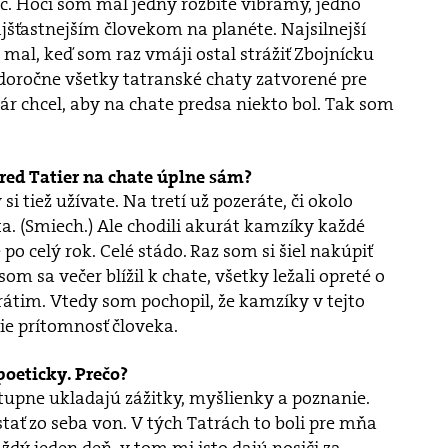
ič. Hoci som mal jedny rozbité vibramy, jedno
ajšťastnejším človekom na planéte. Najsilnejší
 mal, keď som raz vmáji ostal strážiť Zbojnícku
ždoročne všetky tatranské chaty zatvorené pre
ár chcel, aby na chate predsa niekto bol. Tak som
tred Tatier na chate úplne sám?
i tiež užívate. Na tretí už pozeráte, či okolo
a. (Smiech.) Ale chodili akurát kamzíky každé
po celý rok. Celé stádo. Raz som si šiel nakúpiť
m sa večer blížil k chate, všetky ležali opreté o
vrátim. Vtedy som pochopil, že kamzíky v tejto
tie prítomnosť človeka.
 poeticky. Prečo?
tupne ukladajú zážitky, myšlienky a poznanie.
tať zo seba von. V tých Tatrách to boli pre mňa
aždý jeden deň, v tom mi isto dajú nosiči za