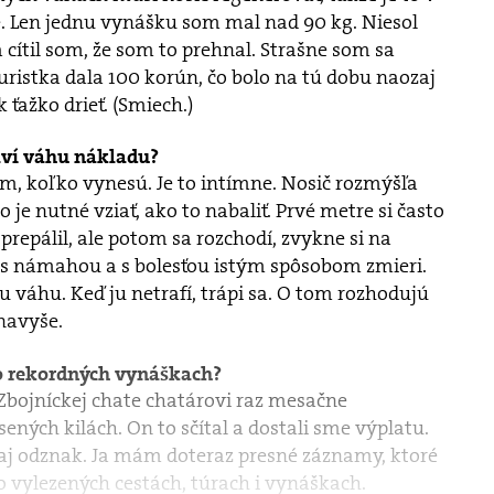
é. Len jednu vynášku som mal nad 90 kg. Niesol
cítil som, že som to prehnal. Strašne som sa
turistka dala 100 korún, čo bolo na tú dobu naozaj
ťažko drieť. (Smiech.)
aví váhu nákladu?
om, koľko vynesú. Je to intímne. Nosič rozmýšľa
 je nutné vziať, ako to nabaliť. Prvé metre si často
 prepálil, ale potom sa rozchodí, zvykne si na
a s námahou a s bolesťou istým spôsobom zmieri.
váhu. Keď ju netrafí, trápi sa. O tom rozhodujú
 navyše.
 o rekordných vynáškach?
Zbojníckej chate chatárovi raz mesačne
ených kilách. On to sčítal a dostali sme výplatu.
 aj odznak. Ja mám doteraz presné záznamy, ktoré
 o vylezených cestách, túrach i vynáškach.