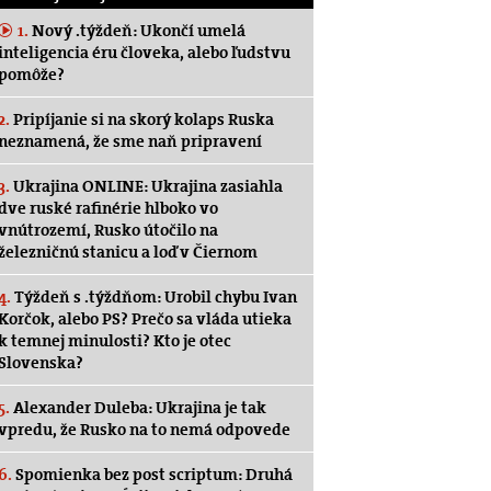
1.
Nový .týždeň: Ukončí umelá
inteligencia éru človeka, alebo ľudstvu
pomôže?
2.
Pripíjanie si na skorý kolaps Ruska
neznamená, že sme naň pripravení
3.
Ukrajina ONLINE: Ukrajina zasiahla
dve ruské rafinérie hlboko vo
vnútrozemí, Rusko útočilo na
železničnú stanicu a loď v Čiernom
4.
Týždeň s .týždňom: Urobil chybu Ivan
Korčok, alebo PS? Prečo sa vláda utieka
k temnej minulosti? Kto je otec
Slovenska?
5.
Alexander Duleba: Ukrajina je tak
vpredu, že Rusko na to nemá odpovede
6.
Spomienka bez post scriptum: Druhá