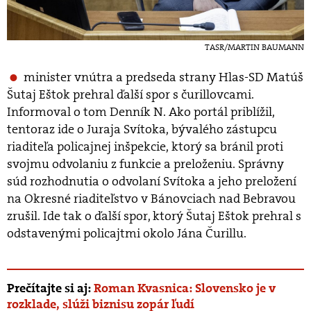
TASR/MARTIN BAUMANN
minister vnútra a predseda strany Hlas-SD Matúš
Šutaj Eštok prehral ďalší spor s čurillovcami.
Informoval o tom Denník N. Ako portál priblížil,
tentoraz ide o Juraja Svítoka, bývalého zástupcu
riaditeľa policajnej inšpekcie, ktorý sa bránil proti
svojmu odvolaniu z funkcie a preloženiu. Správny
súd rozhodnutia o odvolaní Svítoka a jeho preložení
na Okresné riaditeľstvo v Bánovciach nad Bebravou
zrušil. Ide tak o ďalší spor, ktorý Šutaj Eštok prehral s
odstavenými policajtmi okolo Jána Čurillu.
Prečítajte si aj:
Roman Kvasnica: Slovensko je v
rozklade, slúži biznisu zopár ľudí