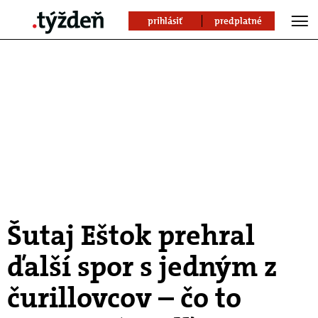
prihlásiť
predplatné
Šutaj Eštok prehral
ďalší spor s jedným z
čurillovcov – čo to