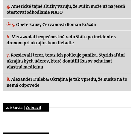
4.
Americké tajné služby varujú, že Putin môže už na jeseň
otestovať odhodlanie NATO
5.
Obete kauzy Cervanová: Roman Brázda
6.
Merz zvolal bezpečnostnú radu štátu po incidente s
dronom pri ukrajinskom lietadle
7.
Rozsievali teror, teraz ich pohlcuje panika. Štyridsať dní
ukrajinských úderov, ktoré donútili Rusov ochutnať
vlastnú medicínu
8.
Alexander Duleba: Ukrajina je tak vpredu, že Rusko na to
nemá odpovede
.diskusia |
Zobraziť