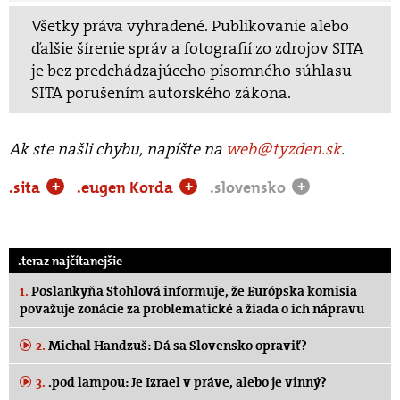
Všetky práva vyhradené. Publikovanie alebo
ďalšie šírenie správ a fotografií zo zdrojov SITA
je bez predchádzajúceho písomného súhlasu
SITA porušením autorského zákona.
Ak ste našli chybu, napíšte na
web@tyzden.sk
.
.sita
.eugen Korda
.slovensko
+
+
+
.teraz najčítanejšie
1.
Poslankyňa Stohlová informuje, že Európska komisia
považuje zonácie za problematické a žiada o ich nápravu
2.
Michal Handzuš: Dá sa Slovensko opraviť?
3.
.pod lampou: Je Izrael v práve, alebo je vinný?