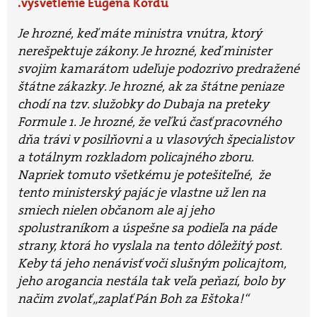
vysvetlenie Eugena Kordu
Je hrozné, keď máte ministra vnútra, ktorý
nerešpektuje zákony. Je hrozné, keď minister
svojim kamarátom udeľuje podozrivo predražené
štátne zákazky. Je hrozné, ak za štátne peniaze
chodí na tzv. služobky do Dubaja na preteky
Formule 1. Je hrozné, že veľkú časť pracovného
dňa trávi v posilňovni a u vlasových špecialistov
a totálnym rozkladom policajného zboru.
Napriek tomuto všetkému je potešiteľné, že
tento ministerský pajác je vlastne už len na
smiech nielen občanom ale aj jeho
spolustraníkom a úspešne sa podieľa na páde
strany, ktorá ho vyslala na tento dôležitý post.
Keby tá jeho nenávisť voči slušným policajtom,
jeho arogancia nestála tak veľa peňazí, bolo by
načim zvolať „zaplať Pán Boh za Eštoka!“