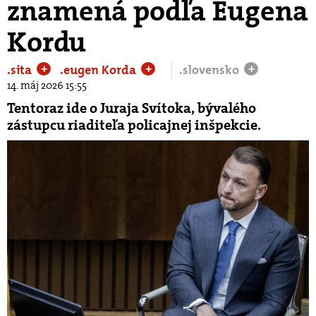
znamená podľa Eugena
Kordu
.sita
.eugen Korda
.slovensko
+
+
+
14. máj 2026 15:55
Tentoraz ide o Juraja Svítoka, bývalého
zástupcu riaditeľa policajnej inšpekcie.