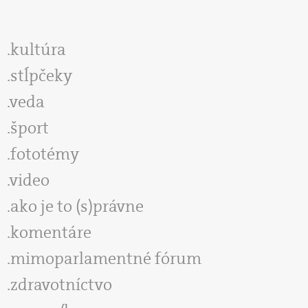
kultúra
stĺpčeky
veda
šport
fototémy
video
ako je to (s)právne
komentáre
mimoparlamentné fórum
zdravotníctvo