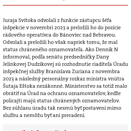
Juraja Svítoka odvolali z funkcie zástupcu šéfa
inšpekcie v novembri 2023 a preložili ho do pozície
rádového operatívca do Bánoviec nad Bebravou.
Odvolali a preložili ho však napriek tomu, že mal
status chráneného oznamovateľa. Ako Denník N
informoval, podľa senátu predsedníčky Dany
Jelinkovej Dudzíkovej sú rozhodnutie riaditeľa Úradu
inšpekčnej služby Branislava Zuriana z novembra
2023 a následný personálny rozkaz ministra vnútra
Šutaja Eštoka nezákonné. Ministerstvo sa totiž malo
obrátiť na Úrad na ochranu oznamovateľov, keďže
policajti majú status chránených oznamovateľov.
Bez súhlasu úradu tak nesmú byť postavení mimo
službu a nemôžu byť ani preradení.