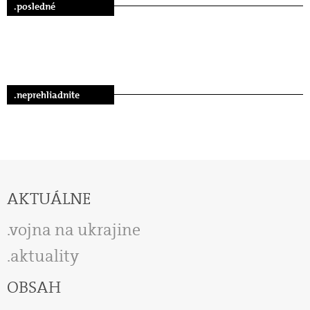
.posledné
.neprehliadnite
AKTUÁLNE
vojna na ukrajine
aktuality
OBSAH