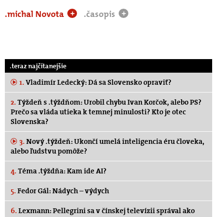
.michal Novota
.časopis
+
+
.teraz najčítanejšie
1.
Vladimír Ledecký: Dá sa Slovensko opraviť?
2.
Týždeň s .týždňom: Urobil chybu Ivan Korčok, alebo PS?
Prečo sa vláda utieka k temnej minulosti? Kto je otec
Slovenska?
3.
Nový .týždeň: Ukončí umelá inteligencia éru človeka,
alebo ľudstvu pomôže?
4.
Téma .týždňa: Kam ide AI?
5.
Fedor Gál: Nádych – výdych
6.
Lexmann: Pellegrini sa v čínskej televízii správal ako