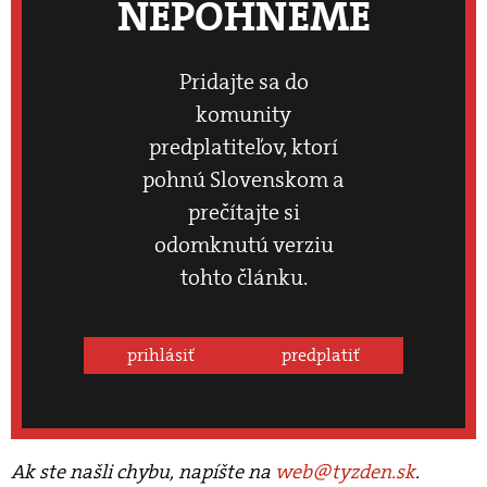
NEPOHNEME
Pridajte sa do
komunity
predplatiteľov, ktorí
pohnú Slovenskom a
prečítajte si
odomknutú verziu
tohto článku.
prihlásiť
predplatiť
Ak ste našli chybu, napíšte na
web@tyzden.sk
.