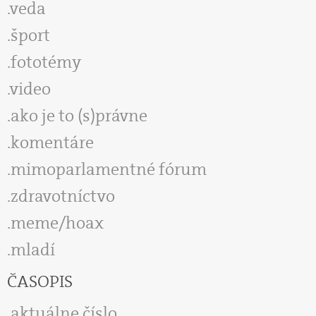
veda
šport
fototémy
video
ako je to (s)právne
komentáre
mimoparlamentné fórum
zdravotníctvo
meme/hoax
mladí
ČASOPIS
aktuálne číslo