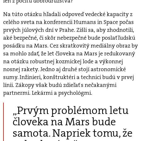
len z pocitu dobrodružstva?
Na túto otázku hľadali odpoveď vedecké kapacity z
celého sveta na konferencii Humans in Space počas
prvých júlových dní v Prahe. Zišli sa, aby zhodnotili,
aké bezpečné, či skôr nebezpečné bude poslať ľudskú
posádku na Mars. Cez skratkovitý mediálny obraz by
sa mohlo zdať, že let človeka na Mars je redukovaný
na otázku robustnej kozmickej lode a výkonnej
nosnej rakety. Jedno aj druhé stojí astronomické
sumy. Inžinieri, konštruktéri a technici budú v prvej
línii. Zákopy však budú zdieľať s nečakanými
partnermi. Lekármi a psychológmi.
„Prvým problémom letu
človeka na Mars bude
samota. Napriek tomu, že