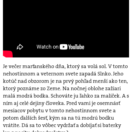
Je večer marťanského dňa, ktorý sa volá sol. V tomto
nehostinnom a veternom svete zapadá Slnko. Jeho
kotúč nad obzorom je na prvý pohľad menší ako ten,
ktorý poznáme zo Zeme. Na nočnej oblohe zažiari
malá modrá bodka. Schováte ju ľahko za malíček. A s
ním aj celé dejiny človeka. Pred vami je osemnásť
mesiacov pobytu v tomto nehostinnom svete a
potom ďalších šesť, kým sa na tú modrú bodku
vrátite. Dá sa to vôbec vydržať a dobíjať si baterky