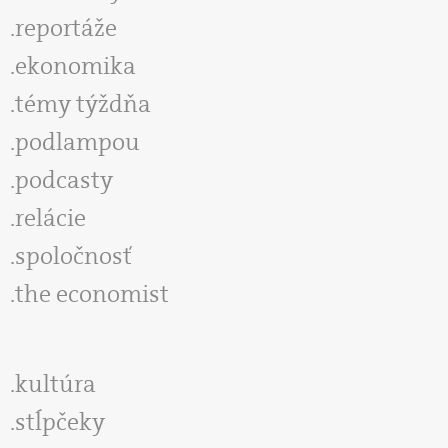
reportáže
ekonomika
témy týždňa
podlampou
podcasty
relácie
spoločnosť
the economist
kultúra
stĺpčeky