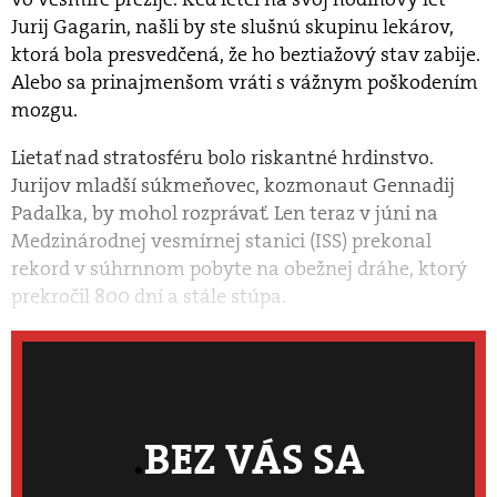
Jurij Gagarin, našli by ste slušnú skupinu lekárov,
ktorá bola presvedčená, že ho beztiažový stav zabije.
Alebo sa prinajmenšom vráti s vážnym poškodením
mozgu.
Lietať nad stratosféru bolo riskantné hrdinstvo.
Jurijov mladší súkmeňovec, kozmonaut Gennadij
Padalka, by mohol rozprávať. Len teraz v júni na
Medzinárodnej vesmírnej stanici (ISS) prekonal
rekord v súhrnnom pobyte na obežnej dráhe, ktorý
prekročil 800 dní a stále stúpa.
BEZ VÁS SA