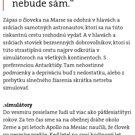
nebude sám.“
Zápas o človeka na Marse sa odohrá v hlavách a
srdciach samotných astronautov, ktorí sa na túto
riskantnú cestu rozhodnú vydať. A v hlavách a
srdciach stoviek bezmenných dobrovoľníkov, ktorí si
túto strastiplnú cestu najprv odkrútia v
simulátoroch na všetkých kontinentoch. S
preferenciou Antarktídy. Tam nehostinné
podmienky a depriváciu buď z nedostatku, alebo z
prebytku slnečného žiarenia skrátka netreba
simulovať.
simulátory
Do vesmíru posielame ľudí už viac ako päťdesiatštyri
rokov. Za ten čas sme sa na obežnej dráhe okolo
Zeme a pri letoch Apollo na Mesiac naučili, že človek
vo vesmíre prežije. Keď letel na svoj hodinový let