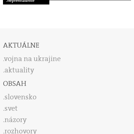
.neprehliadnite
AKTUÁLNE
vojna na ukrajine
aktuality
OBSAH
slovensko
svet
názory
rozhovory