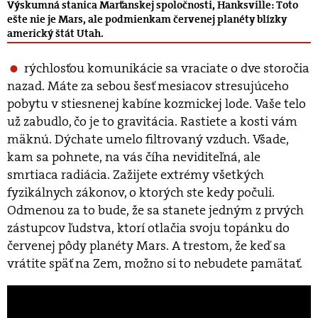
Výskumná stanica Marťanskej spoločnosti, Hanksville: Toto
ešte nie je Mars, ale podmienkam červenej planéty blízky
americký štát Utah.
rýchlosťou komunikácie sa vraciate o dve storočia
nazad. Máte za sebou šesť mesiacov stresujúceho
pobytu v stiesnenej kabíne kozmickej lode. Vaše telo
už zabudlo, čo je to gravitácia. Rastiete a kosti vám
mäknú. Dýchate umelo filtrovaný vzduch. Všade,
kam sa pohnete, na vás číha neviditeľná, ale
smrtiaca radiácia. Zažijete extrémy všetkých
fyzikálnych zákonov, o ktorých ste kedy počuli.
Odmenou za to bude, že sa stanete jedným z prvých
zástupcov ľudstva, ktorí otlačia svoju topánku do
červenej pôdy planéty Mars. A trestom, že keď sa
vrátite späť na Zem, možno si to nebudete pamätať.