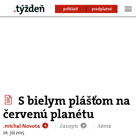
prihlásiť
predplatné
S bielym plášťom na
červenú planétu
.michal Novota
.časopis
.téma
+
+
26. júl 2015