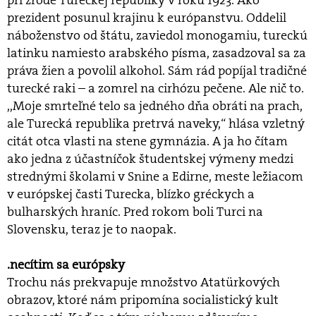
pri zrode Tureckej republiky v roku 1923. Ako
prezident posunul krajinu k európanstvu. Oddelil
náboženstvo od štátu, zaviedol monogamiu, tureckú
latinku namiesto arabského písma, zasadzoval sa za
práva žien a povolil alkohol. Sám rád popíjal tradičné
turecké raki – a zomrel na cirhózu pečene. Ale nič to.
,,Moje smrteľné telo sa jedného dňa obráti na prach,
ale Turecká republika pretrvá naveky,“ hlása vzletný
citát otca vlasti na stene gymnázia. A ja ho čítam
ako jedna z účastníčok študentskej výmeny medzi
strednými školami v Snine a Edirne, meste ležiacom
v európskej časti Turecka, blízko gréckych a
bulharských hraníc. Pred rokom boli Turci na
Slovensku, teraz je to naopak.
.necítim sa európsky
Trochu nás prekvapuje množstvo Atatürkových
obrazov, ktoré nám pripomína socialistický kult