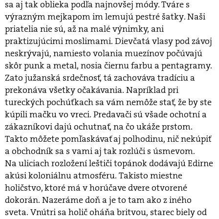
sa aj tak oblieka podľa najnovšej módy. Tváre s
výrazným mejkapom im lemujú pestré šatky. Naši
priatelia nie sú, až na malé výnimky, ani
praktizujúcimi moslimami. Dievčatá vlasy pod závoj
neskrývajú, namiesto volania muezínov počúvajú
skôr punk a metal, nosia čiernu farbu a pentagramy.
Zato južanská srdečnosť, tá zachováva tradíciu a
prekonáva všetky očakávania. Napríklad pri
tureckých pochúťkach sa vám nemôže stať, že by ste
kúpili mačku vo vreci. Predavači sú všade ochotní a
zákazníkovi dajú ochutnať, na čo ukáže prstom.
Takto môžete pomľaskávať aj polhodinu, nič nekúpiť
a obchodník sa s vami aj tak rozlúči s úsmevom.
Na uliciach rozložení leštiči topánok dodávajú Edirne
akúsi koloniálnu atmosféru. Takisto miestne
holičstvo, ktoré má v horúčave dvere otvorené
dokorán. Nazeráme doň a je to tam ako z iného
sveta. Vnútri sa holič oháňa britvou, starec biely od