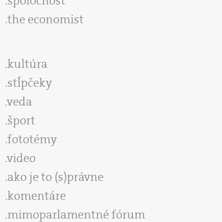
spoločnosť
the economist
kultúra
stĺpčeky
veda
šport
fototémy
video
ako je to (s)právne
komentáre
mimoparlamentné fórum