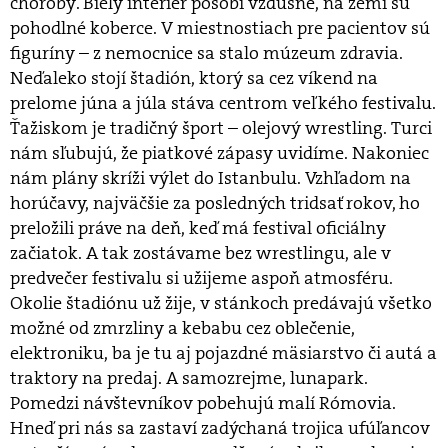
choroby. Biely interiér pôsobí vzdušne, na zemi sú
pohodlné koberce. V miestnostiach pre pacientov sú
figuríny – z nemocnice sa stalo múzeum zdravia.
Neďaleko stojí štadión, ktorý sa cez víkend na
prelome júna a júla stáva centrom veľkého festivalu.
Ťažiskom je tradičný šport – olejový wrestling. Turci
nám sľubujú, že piatkové zápasy uvidíme. Nakoniec
nám plány skríži výlet do Istanbulu. Vzhľadom na
horúčavy, najväčšie za posledných tridsať rokov, ho
preložili práve na deň, keď má festival oficiálny
začiatok. A tak zostávame bez wrestlingu, ale v
predvečer festivalu si užijeme aspoň atmosféru.
Okolie štadiónu už žije, v stánkoch predávajú všetko
možné od zmrzliny a kebabu cez oblečenie,
elektroniku, ba je tu aj pojazdné mäsiarstvo či autá a
traktory na predaj. A samozrejme, lunapark.
Pomedzi návštevníkov pobehujú malí Rómovia.
Hneď pri nás sa zastaví zadýchaná trojica ufúľancov