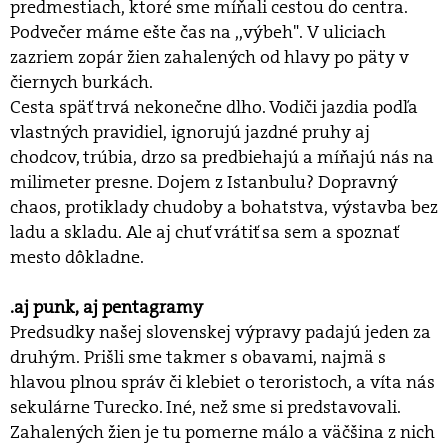
predmestiach, ktoré sme míňali cestou do centra.
Podvečer máme ešte čas na ,,výbeh". V uliciach
zazriem zopár žien zahalených od hlavy po päty v
čiernych burkách.
Cesta späť trvá nekonečne dlho. Vodiči jazdia podľa
vlastných pravidiel, ignorujú jazdné pruhy aj
chodcov, trúbia, drzo sa predbiehajú a míňajú nás na
milimeter presne. Dojem z Istanbulu? Dopravný
chaos, protiklady chudoby a bohatstva, výstavba bez
ladu a skladu. Ale aj chuť vrátiť sa sem a spoznať
mesto dôkladne.
.aj punk, aj pentagramy
Predsudky našej slovenskej výpravy padajú jeden za
druhým. Prišli sme takmer s obavami, najmä s
hlavou plnou správ či klebiet o teroristoch, a víta nás
sekulárne Turecko. Iné, než sme si predstavovali.
Zahalených žien je tu pomerne málo a väčšina z nich