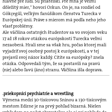
hlavne pre ľudí. Sú priateľskí. Pre mňa je veľmi
dôležitý mier,“ hovorí Orkun. On je, na rozdiel od
Gökçegűl, veľkým fanúšikom členstva Turecka v
Európskej únii. Práve s mierom má podľa neho jeho
vlasť problémy.
Ale väčšina ostatných študentov sa vo svojom veku
17 až 18 rokov otázkou európskosti Turecka veľmi
nezaoberá. Hrali sme sa však hru, počas ktorej mali
vyjadriť svoj osobný postoj k európskosti, a v tej
prejavil svoj názor každý. Cítite sa európsky? znela
otázka. Odpovedali tým, že sa postavili na pravú
(nie) alebo ľavú (áno) stranu. Väčšina išla doprava.
.priekopníci psychiatrie a wrestling
Výmena medzi 30-tisícovou Sninou a 130-tisícovým
mestom Edirne je na prvý pohľad bizarná. Nielen