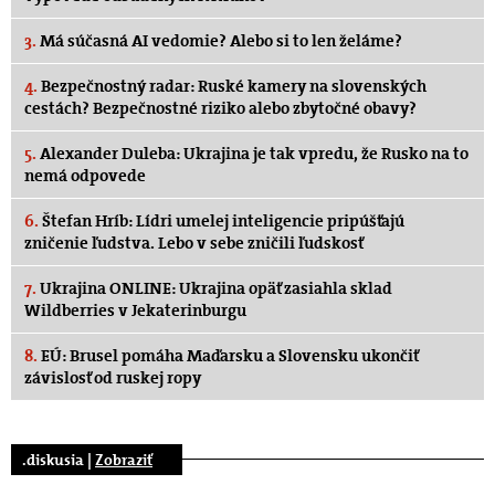
3.
Má súčasná AI vedomie? Alebo si to len želáme?
4.
Bezpečnostný radar: Ruské kamery na slovenských
cestách? Bezpečnostné riziko alebo zbytočné obavy?
5.
Alexander Duleba: Ukrajina je tak vpredu, že Rusko na to
nemá odpovede
6.
Štefan Hríb: Lídri umelej inteligencie pripúšťajú
zničenie ľudstva. Lebo v sebe zničili ľudskosť
7.
Ukrajina ONLINE: Ukrajina opäť zasiahla sklad
Wildberries v Jekaterinburgu
8.
EÚ: Brusel pomáha Maďarsku a Slovensku ukončiť
závislosť od ruskej ropy
.diskusia |
Zobraziť