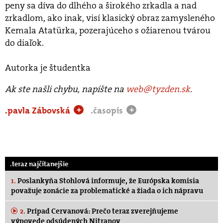
peny sa díva do dlhého a širokého zrkadla a nad
zrkadlom, ako inak, visí klasický obraz zamysleného
Kemala Atatürka, pozerajúceho s ožiarenou tvárou
do diaľok.
Autorka je študentka
Ak ste našli chybu, napíšte na
web@tyzden.sk
.
.pavla Zábovská
.časopis
+
+
.teraz najčítanejšie
1.
Poslankyňa Stohlová informuje, že Európska komisia
považuje zonácie za problematické a žiada o ich nápravu
2.
Prípad Cervanová: Prečo teraz zverejňujeme
výpovede odsúdených Nitranov