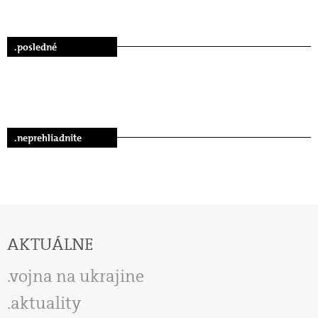
.posledné
.neprehliadnite
AKTUÁLNE
vojna na ukrajine
aktuality