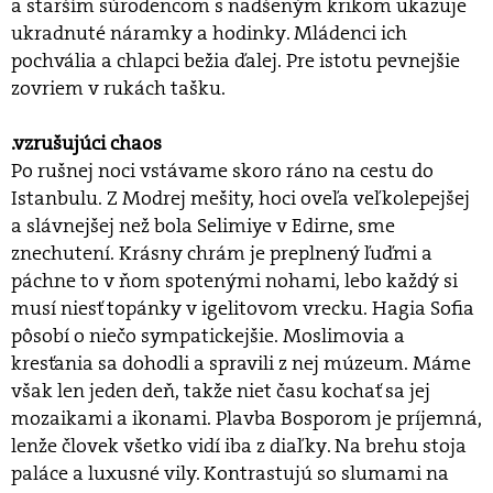
a starším súrodencom s nadšeným krikom ukazuje
ukradnuté náramky a hodinky. Mládenci ich
pochvália a chlapci bežia ďalej. Pre istotu pevnejšie
zovriem v rukách tašku.
.vzrušujúci chaos
Po rušnej noci vstávame skoro ráno na cestu do
Istanbulu. Z Modrej mešity, hoci oveľa veľkolepejšej
a slávnejšej než bola Selimiye v Edirne, sme
znechutení. Krásny chrám je preplnený ľuďmi a
páchne to v ňom spotenými nohami, lebo každý si
musí niesť topánky v igelitovom vrecku. Hagia Sofia
pôsobí o niečo sympatickejšie. Moslimovia a
kresťania sa dohodli a spravili z nej múzeum. Máme
však len jeden deň, takže niet času kochať sa jej
mozaikami a ikonami. Plavba Bosporom je príjemná,
lenže človek všetko vidí iba z diaľky. Na brehu stoja
paláce a luxusné vily. Kontrastujú so slumami na