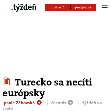
prihlásiť
predplatné
Turecko sa necíti
európsky
.pavla Zábovská
.časopis
.týždeň vo
+
+
svete