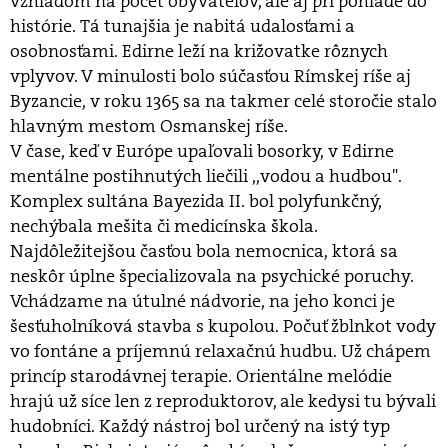
vzhľadom na počet obyvateľov, ale aj pri pohľade do
histórie. Tá tunajšia je nabitá udalosťami a
osobnosťami. Edirne leží na križovatke rôznych
vplyvov. V minulosti bolo súčasťou Rímskej ríše aj
Byzancie, v roku 1365 sa na takmer celé storočie stalo
hlavným mestom Osmanskej ríše.
V čase, keď v Európe upaľovali bosorky, v Edirne
mentálne postihnutých liečili ,,vodou a hudbou".
Komplex sultána Bayezida II. bol polyfunkčný,
nechýbala mešita či medicínska škola.
Najdôležitejšou časťou bola nemocnica, ktorá sa
neskôr úplne špecializovala na psychické poruchy.
Vchádzame na útulné nádvorie, na jeho konci je
šesťuholníková stavba s kupolou. Počuť žblnkot vody
vo fontáne a príjemnú relaxačnú hudbu. Už chápem
princíp starodávnej terapie. Orientálne melódie
hrajú už síce len z reproduktorov, ale kedysi tu bývali
hudobníci. Každý nástroj bol určený na istý typ