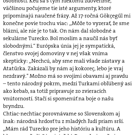
osobnosti. Keď sa s tým niekomu zdôveríme,
väčšinou počujeme tie isté argumenty, ktoré
pripomínajú naučené frázy. Až 17-ročná Gökçegűl mi
konečne povie trochu viac: ,,Môže to vyzerať, že sme
blázni, ale nie je to tak. On nám dal slobodné a
sekulárne Turecko. Bol moslim a naučil nás byť
slobodnými.“ Európska únia jej je sympatická,
členstvo svojej domoviny v nej však vníma
skepticky: ,,Nechcú, aby sme mali všade zástavy a
Atatűrka. Zakázali by nám aj kokoreç, lebo je vraj
nezdravý." Možno má so svojimi obavami aj pravdu
– tento národný pokrm, medzi Turkami obľúbený asi
ako kebab, sa totiž pripravuje zo zvieracích
vnútorností. Stačí si spomenúť na boje o našu
bryndzu.
Chtiac-nechtiac porovnávame so Slovenskom aj
inak: národná hrdosť tu z mladých ľudí priam srší.
,,Mám rád Turecko pre jeho históriu a kultúru. A