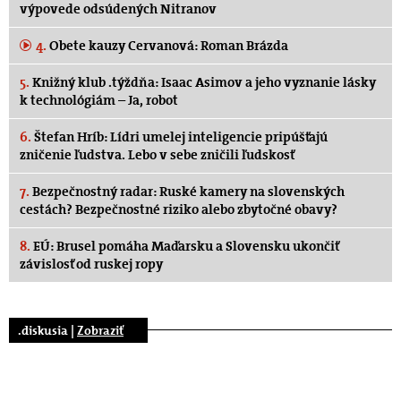
výpovede odsúdených Nitranov
4.
Obete kauzy Cervanová: Roman Brázda
5.
Knižný klub .týždňa: Isaac Asimov a jeho vyznanie lásky
k technológiám – Ja, robot
6.
Štefan Hríb: Lídri umelej inteligencie pripúšťajú
zničenie ľudstva. Lebo v sebe zničili ľudskosť
7.
Bezpečnostný radar: Ruské kamery na slovenských
cestách? Bezpečnostné riziko alebo zbytočné obavy?
8.
EÚ: Brusel pomáha Maďarsku a Slovensku ukončiť
závislosť od ruskej ropy
.diskusia |
Zobraziť