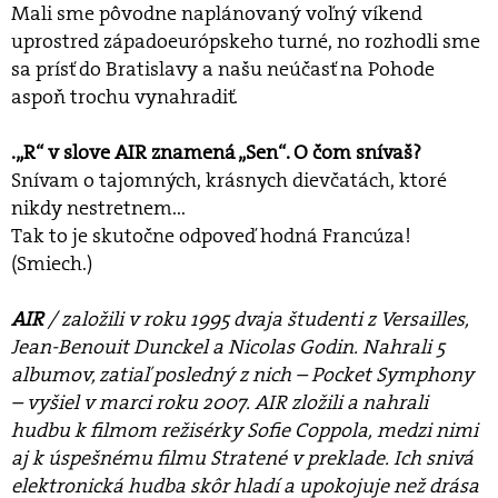
Mali sme pôvodne naplánovaný voľný víkend
uprostred západoeurópskeho turné, no rozhodli sme
sa prísť do Bratislavy a našu neúčasť na Pohode
aspoň trochu vynahradiť.
.„R“ v slove AIR znamená „Sen“. O čom snívaš?
Snívam o tajomných, krásnych dievčatách, ktoré
nikdy nestretnem...
Tak to je skutočne odpoveď hodná Francúza!
(Smiech.)
AIR
/ založili v roku 1995 dvaja študenti z Versailles,
Jean-Benouit Dunckel a Nicolas Godin. Nahrali 5
albumov, zatiaľ posledný z nich – Pocket Symphony
– vyšiel v marci roku 2007. AIR zložili a nahrali
hudbu k filmom režisérky Sofie Coppola, medzi nimi
aj k úspešnému filmu Stratené v preklade. Ich snivá
elektronická hudba skôr hladí a upokojuje než drása