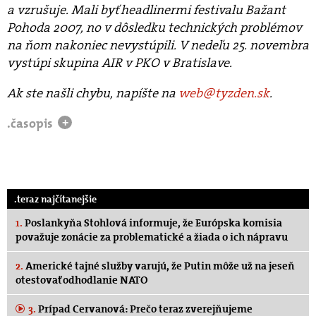
a vzrušuje. Mali byť headlinermi festivalu Bažant
Pohoda 2007, no v dôsledku technických problémov
na ňom nakoniec nevystúpili. V nedeľu 25. novembra
vystúpi skupina AIR v PKO v Bratislave.
Ak ste našli chybu, napíšte na
web@tyzden.sk
.
.časopis
+
.teraz najčítanejšie
1.
Poslankyňa Stohlová informuje, že Európska komisia
považuje zonácie za problematické a žiada o ich nápravu
2.
Americké tajné služby varujú, že Putin môže už na jeseň
otestovať odhodlanie NATO
3.
Prípad Cervanová: Prečo teraz zverejňujeme