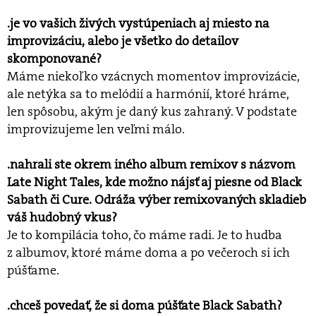
.je vo vašich živých vystúpeniach aj miesto na
improvizáciu, alebo je všetko do detailov
skomponované?
Máme niekoľko vzácnych momentov improvizácie,
ale netýka sa to melódií a harmónií, ktoré hráme,
len spôsobu, akým je daný kus zahraný. V podstate
improvizujeme len veľmi málo.
.nahrali ste okrem iného album remixov s názvom
Late Night Tales, kde možno nájsť aj piesne od Black
Sabath či Cure. Odráža výber remixovaných skladieb
váš hudobný vkus?
Je to kompilácia toho, čo máme radi. Je to hudba
z albumov, ktoré máme doma a po večeroch si ich
púšťame.
.chceš povedať, že si doma púšťate Black Sabath?