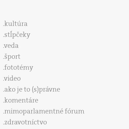
kultúra
stĺpčeky
veda
šport
fototémy
video
ako je to (s)právne
komentáre
mimoparlamentné fórum
zdravotníctvo