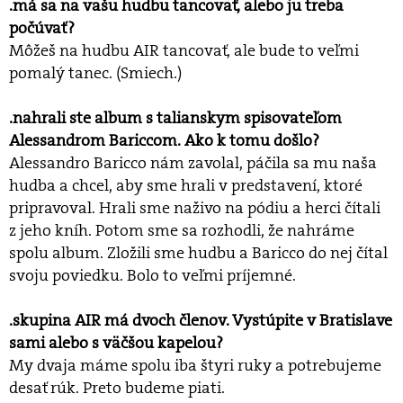
.má sa na vašu hudbu tancovať, alebo ju treba
počúvať?
Môžeš na hudbu AIR tancovať, ale bude to veľmi
pomalý tanec. (Smiech.)
.nahrali ste album s talianskym spisovateľom
Alessandrom Bariccom. Ako k tomu došlo?
Alessandro Baricco nám zavolal, páčila sa mu naša
hudba a chcel, aby sme hrali v predstavení, ktoré
pripravoval. Hrali sme naživo na pódiu a herci čítali
z jeho kníh. Potom sme sa rozhodli, že nahráme
spolu album. Zložili sme hudbu a Baricco do nej čítal
svoju poviedku. Bolo to veľmi príjemné.
.skupina AIR má dvoch členov. Vystúpite v Bratislave
sami alebo s väčšou kapelou?
My dvaja máme spolu iba štyri ruky a potrebujeme
desať rúk. Preto budeme piati.