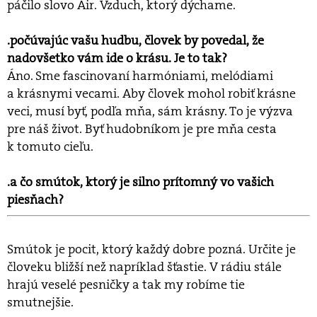
páčilo slovo Air. Vzduch, ktorý dýchame.
.počúvajúc vašu hudbu, človek by povedal, že
nadovšetko vám ide o krásu. Je to tak?
Áno. Sme fascinovaní harmóniami, melódiami
a krásnymi vecami. Aby človek mohol robiť krásne
veci, musí byť, podľa mňa, sám krásny. To je výzva
pre náš život. Byť hudobníkom je pre mňa cesta
k tomuto cieľu.
.a čo smútok, ktorý je silno prítomný vo vašich
piesňach?
Smútok je pocit, ktorý každý dobre pozná. Určite je
človeku bližší než napríklad šťastie. V rádiu stále
hrajú veselé pesničky a tak my robíme tie
smutnejšie.