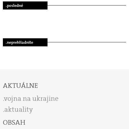
.posledné
.neprehliadnite
AKTUÁLNE
vojna na ukrajine
aktuality
OBSAH