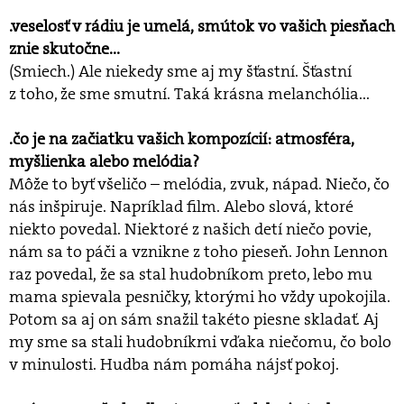
.veselosť v rádiu je umelá, smútok vo vašich piesňach
znie skutočne...
(Smiech.) Ale niekedy sme aj my šťastní. Šťastní
z toho, že sme smutní. Taká krásna melanchólia...
.čo je na začiatku vašich kompozícií: atmosféra,
myšlienka alebo melódia?
Môže to byť všeličo – melódia, zvuk, nápad. Niečo, čo
nás inšpiruje. Napríklad film. Alebo slová, ktoré
niekto povedal. Niektoré z našich detí niečo povie,
nám sa to páči a vznikne z toho pieseň. John Lennon
raz povedal, že sa stal hudobníkom preto, lebo mu
mama spievala pesničky, ktorými ho vždy upokojila.
Potom sa aj on sám snažil takéto piesne skladať. Aj
my sme sa stali hudobníkmi vďaka niečomu, čo bolo
v minulosti. Hudba nám pomáha nájsť pokoj.