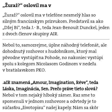
„Žuraž?“ oslovil ma v
„Žuraž?“ oslovil ma v telefóne nesmelý hlas so
silným francúzskym prízvukom. Predstavil sa ako
„Džej Bí“, teda J.- B., teda Jean-Benouit Dunckel, jeden
z dvoch členov skupiny AIR.
Nebol to, samozrejme, úplne náhodný telefonát, ale
dohodnutý rozhovor s hudobníkom, ktorý mal
pôvodne vystúpiť na Pohode, no nakoniec vystúpi
spolu s kolegom Nicolasom Godinom v nedeľu
v bratislavskom PKO.
.aIR znamená „Amour, Imagination, Réve“, teda
Láska, Imaginácia, Sen. Prečo práve tieto slová?
Nebol v tom nejaký hlboký zámer. Raz sme to
spomenuli v jednom rozhovore a odvtedy je to
súčasťou „životopisu“ našej kapely. Nám sa skôr