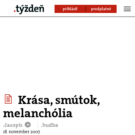
prihlásiť
predplatné
Krása, smútok,
melanchólia
.časopis
.hudba
+
18. november 2007