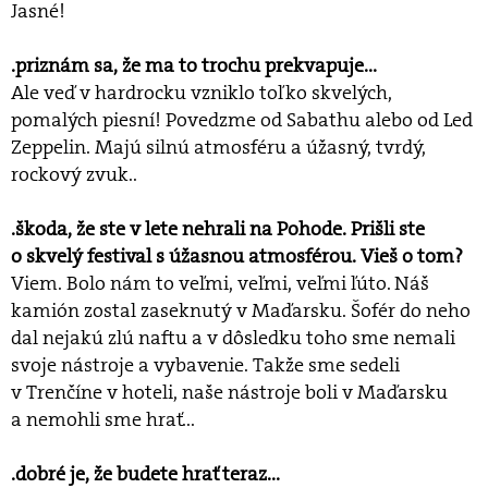
Jasné!
.priznám sa, že ma to trochu prekvapuje...
Ale veď v hardrocku vzniklo toľko skvelých,
pomalých piesní! Povedzme od Sabathu alebo od Led
Zeppelin. Majú silnú atmosféru a úžasný, tvrdý,
rockový zvuk..
.škoda, že ste v lete nehrali na Pohode. Prišli ste
o skvelý festival s úžasnou atmosférou. Vieš o tom?
Viem. Bolo nám to veľmi, veľmi, veľmi ľúto. Náš
kamión zostal zaseknutý v Maďarsku. Šofér do neho
dal nejakú zlú naftu a v dôsledku toho sme nemali
svoje nástroje a vybavenie. Takže sme sedeli
v Trenčíne v hoteli, naše nástroje boli v Maďarsku
a nemohli sme hrať...
.dobré je, že budete hrať teraz...