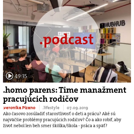
49:35
.homo parens: Time manažment
pracujúcich rodičov
.veronika Pizano
.lifestyle
07.09.2019
Ako časovo zosúladiť starostlivosť o deti a prácu? Aké sú
najväčšie problémy pracujúcich rodičov? Čo a ako robiť, aby
život nebol len beh smer škôlka/škola - práca a späť?