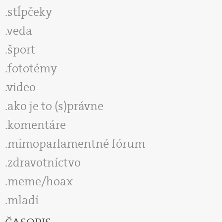
stĺpčeky
veda
šport
fototémy
video
ako je to (s)právne
komentáre
mimoparlamentné fórum
zdravotníctvo
meme/hoax
mladí