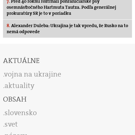
7.
Pred 40 rokmi roztrhali pohraničiarske psy
osemnásťročného Hartmuta Tautza. Podľa generálnej
prokuratúry SR je to v poriadku
8.
Alexander Duleba: Ukrajina je tak vpredu, že Rusko na to
nemá odpovede
AKTUÁLNE
vojna na ukrajine
aktuality
OBSAH
slovensko
svet