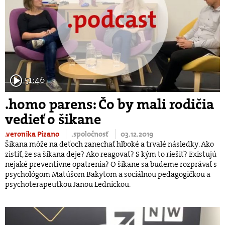
51:46
.homo parens: Čo by mali rodičia
vedieť o šikane
.veronika Pizano
.spoločnosť
03.12.2019
Šikana môže na deťoch zanechať hlboké a trvalé následky. Ako
zistiť, že sa šikana deje? Ako reagovať? S kým to riešiť? Existujú
nejaké preventívne opatrenia? O šikane sa budeme rozprávať s
psychológom Matúšom Bakytom a sociálnou pedagogičkou a
psychoterapeutkou Janou Lednickou.