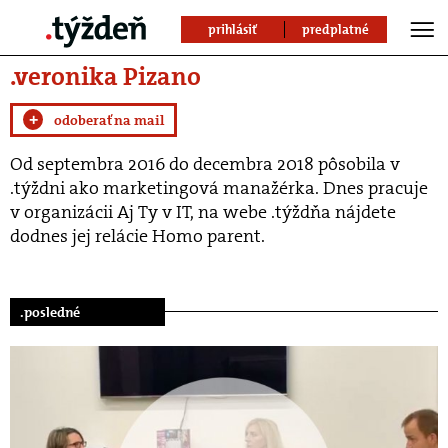
prihlásiť
predplatné
.veronika Pizano
+
odoberať na mail
Od septembra 2016 do decembra 2018 pôsobila v
.týždni ako marketingová manažérka. Dnes pracuje
v organizácii Aj Ty v IT, na webe .týždňa nájdete
dodnes jej relácie Homo parent.
.posledné