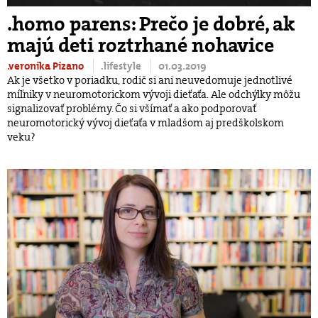
.homo parens: Prečo je dobré, ak
majú deti roztrhané nohavice
.veronika Pizano
.lifestyle
01.03.2019
Ak je všetko v poriadku, rodič si ani neuvedomuje jednotlivé
míľniky v neuromotorickom vývoji dieťaťa. Ale odchýlky môžu
signalizovať problémy. Čo si všímať a ako podporovať
neuromotorický vývoj dieťaťa v mladšom aj predškolskom
veku?