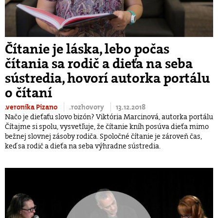
Čítanie je láska, lebo počas
čítania sa rodič a dieťa na seba
sústredia, hovorí autorka portálu
o čítaní
.veronika Pizano
.rozhovory
13.12.2018
Načo je dieťaťu slovo bizón? Viktória Marcinová, autorka portálu
Čítajme si spolu, vysvetľuje, že čítanie kníh posúva dieťa mimo
bežnej slovnej zásoby rodiča. Spoločné čítanie je zároveň čas,
keď sa rodič a dieťa na seba výhradne sústredia.