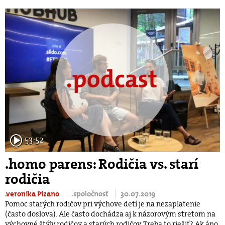
53:52
.homo parens: Rodičia vs. starí
rodičia
.veronika Pizano
.spoločnosť
30.07.2019
Pomoc starých rodičov pri výchove detí je na nezaplatenie
(často doslova). Ale často dochádza aj k názorovým stretom na
výchovné štýly rodičov a starých rodičov. Treba to riešiť? Ak áno,