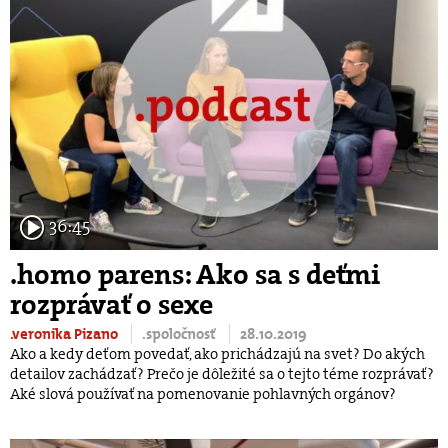
36:45
.homo parens: Ako sa s deťmi
rozprávať o sexe
.veronika Pizano
.spoločnosť
28.10.2019
Ako a kedy deťom povedať, ako prichádzajú na svet? Do akých
detailov zachádzať? Prečo je dôležité sa o tejto téme rozprávať?
Aké slová používať na pomenovanie pohlavných orgánov?