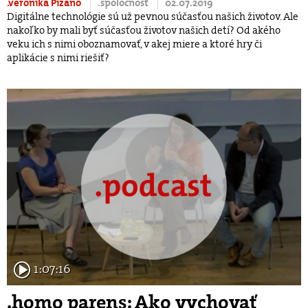
.veronika Pizano
.spoločnosť
02.07.2019
Digitálne technológie sú už pevnou súčasťou našich životov. Ale
nakoľko by mali byť súčasťou životov našich detí? Od akého
veku ich s nimi oboznamovať, v akej miere a ktoré hry či
aplikácie s nimi riešiť?
1:07:16
.homo parens: Ako vychovať