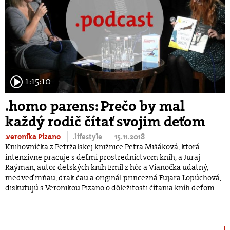
1:15:10
.homo parens: Prečo by mal
každý rodič čítať svojim deťom
.veronika Pizano
.lifestyle
15.11.2018
Knihovníčka z Petržalskej knižnice Petra Mišáková​, ktorá
intenzívne pracuje s deťmi prostredníctvom kníh​, a Juraj
Raýman, autor detských kníh Emil z hôr a Vianočka udatný,
medveď mňau, drak čau a originál princezná Fujara Lopúchová​,
diskutujú s Veronikou Pizano o dôležitosti čítania kníh deťom.