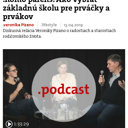
základnú školu pre prváčky a
prvákov
.veronika Pizano
.lifestyle
13.04.2019
Diskusná relácia Veroniky Pizano o radostiach a starostiach
rodičovského života.
1:33:29