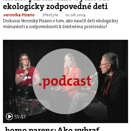
ekologicky zodpovedné deti
.veronika Pizano
.lifestyle
10.06.2019
Diskusia Veroniky Pizano o tom, ako naučiť deti ekologickej
vnímavosti a zodpovednosti k životnému prostrediu?
55:42
.homo parens: Ako vybrať