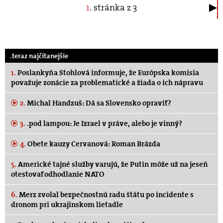
1
. stránka z 3
.teraz najčítanejšie
1.
Poslankyňa Stohlová informuje, že Európska komisia
považuje zonácie za problematické a žiada o ich nápravu
2.
Michal Handzuš: Dá sa Slovensko opraviť?
3.
.pod lampou: Je Izrael v práve, alebo je vinný?
4.
Obete kauzy Cervanová: Roman Brázda
5.
Americké tajné služby varujú, že Putin môže už na jeseň
otestovať odhodlanie NATO
6.
Merz zvolal bezpečnostnú radu štátu po incidente s
dronom pri ukrajinskom lietadle