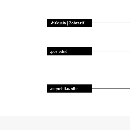
.diskusia |
Zobraziť
.posledné
.neprehliadnite