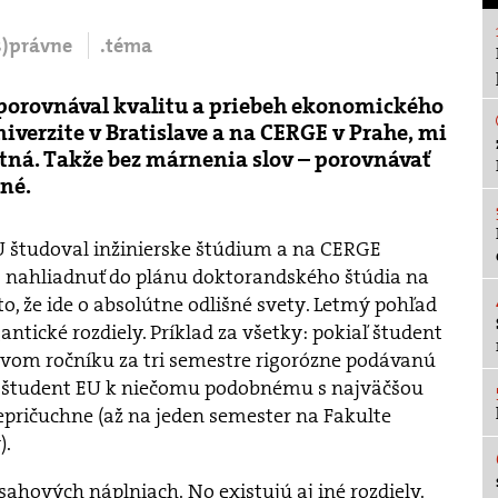
(s)právne
.téma
y porovnával kvalitu a priebeh ekonomického
verzite v Bratislave a na CERGE v Prahe, mi
tná. Takže bez márnenia slov – porovnávať
né.
U študoval inžinierske štúdium a na CERGE
 nahliadnuť do plánu doktorandského štúdia na
to, že ide o absolútne odlišné svety. Letmý pohľad
antické rozdiely. Príklad za všetky: pokiaľ študent
vom ročníku za tri semestre rigorózne podávanú
, študent EU k niečomu podobnému s najväčšou
pričuchne (až na jeden semester na Fakulte
).
sahových náplniach. No existujú aj iné rozdiely.