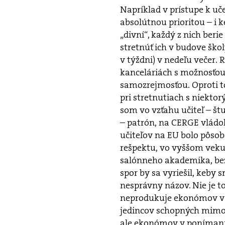
Napríklad v prístupe k uč
absolútnou prioritou – i 
„divní“, každý z nich beri
stretnúť ich v budove ško
v týždni) v nedeľu večer.
kanceláriách s možnosťou 
samozrejmosťou. Oproti t
pri stretnutiach s niektor
som vo vzťahu učiteľ – št
– patrón, na CERGE vládo
učiteľov na EU bolo pôsob
rešpektu, vo vyššom vek
salónneho akademika, bez 
spor by sa vyriešil, keby s
nesprávny názov. Nie je to
neprodukuje ekonómov v 
jedincov schopných mimo 
ale ekonómov v ponímaní 