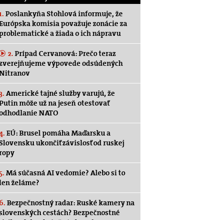
1.
Poslankyňa Stohlová informuje, že
Európska komisia považuje zonácie za
problematické a žiada o ich nápravu
2.
Prípad Cervanová: Prečo teraz
zverejňujeme výpovede odsúdených
Nitranov
3.
Americké tajné služby varujú, že
Putin môže už na jeseň otestovať
odhodlanie NATO
4.
EÚ: Brusel pomáha Maďarsku a
Slovensku ukončiť závislosť od ruskej
ropy
5.
Má súčasná AI vedomie? Alebo si to
len želáme?
6.
Bezpečnostný radar: Ruské kamery na
slovenských cestách? Bezpečnostné