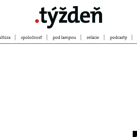
ultúra
spoločnosť
pod lampou
relácie
podcasty