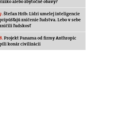
riziko alebo zbytočné obavy?
7.
Štefan Hríb: Lídri umelej inteligencie
pripúšťajú zničenie ľudstva. Lebo v sebe
zničili ľudskosť
8.
Projekt Panama od firmy Anthropic
píli konár civilizácii