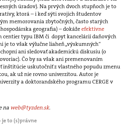
resných úradov). Na prvých dvoch stupňoch je to
tívy, ktorá – i keď sýti svojich študentov
ým memorovania zbytočných, často starých
t hospodárska geografia) – dokáže
efektívne
 centier typu IBM či dopyt kancelárií daňových
i je to však výlučne liaheň „výskumných“
 schopní ani sledovať akademickú diskusiu (o
hovoriac). Čo by sa však ani premenovaním
sť inštitúcie uskutočniť z vlastného popudu zmenu
ou, ak už nie rovno univerzitou. Autor je
niverzity a doktorandského programu CERGE v
te na
web@tyzden.sk
.
 je to (s)právne