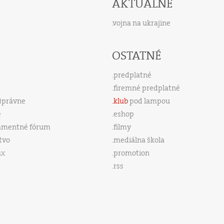
AKTUÁLNE
vojna na ukrajine
OSTATNÉ
predplatné
firemné predplatné
s)právne
klub
pod lampou
e
eshop
amentné fórum
filmy
tvo
mediálna škola
ax
promotion
rss