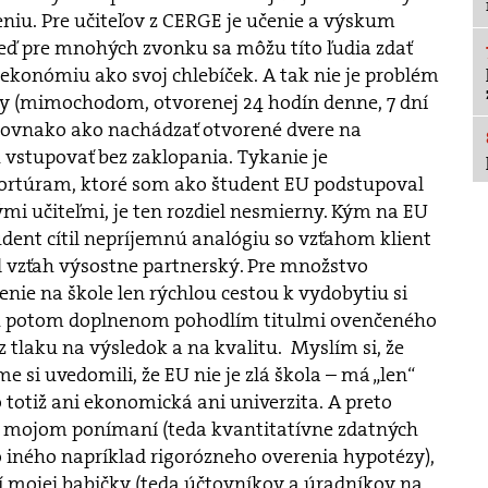
eniu. Pre učiteľov z CERGE je učenie a výskum
keď pre mnohých zvonku sa môžu títo ľudia zdať
e ekonómiu ako svoj chlebíček. A tak nie je problém
ly (mimochodom, otvorenej 24 hodín denne, 7 dní
 Rovnako ako nachádzať otvorené dvere na
vstupovať bez zaklopania. Tykanie je
ortúram, ktoré som ako študent EU podstupoval
ými učiteľmi, je ten rozdiel nesmierny. Kým na EU
udent cítil nepríjemnú analógiu so vzťahom klient
l vzťah výsostne partnerský. Pre množstvo
enie na škole len rýchlou cestou k vydobytiu si
u potom doplnenom pohodlím titulmi ovenčeného
tlaku na výsledok a na kvalitu. Myslím si, že
me si uvedomili, že EU nie je zlá škola – má „len“
 totiž ani ekonomická ani univerzita. A preto
mojom ponímaní (teda kvantitatívne zdatných
iného napríklad rigorózneho overenia hypotézy),
mojej babičky (teda účtovníkov a úradníkov na