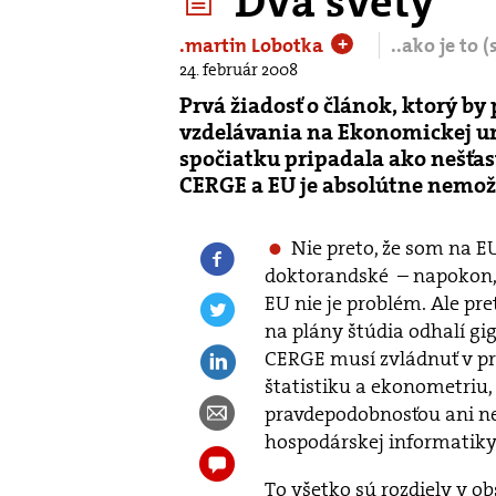
Dva svety
.martin Lobotka
..ako je to 
+
24. február 2008
Prvá žiadosť o článok, ktorý b
vzdelávania na Ekonomickej uni
spočiatku pripadala ako nešťas
CERGE a EU je absolútne nemož
Nie preto, že som na E
doktorandské – napokon,
EU nie je problém. Ale pre
na plány štúdia odhalí gig
CERGE musí zvládnuť v pr
štatistiku a ekonometriu
pravdepodobnosťou ani ne
hospodárskej informatiky
To všetko sú rozdiely v ob