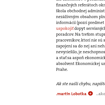
finančných referátoch ok
škola obchodnej administra
nezáživným obsahom pln
informácií (pozri predme
uspokojiť
dopyt servisných
poradcov. Na treťom stupn
pracovníkov, ktorí nie sú
zapojení sa do nej ani ne
nevyriešilo, je neschopno
a stať sa aspoň ekonomick
absolvent Ekonomickej u
Prahe.
Ak ste našli chybu, napíš
.martin Lobotka
..ako
+