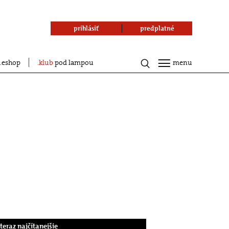
prihlásiť
predplatné
eshop
klub
pod lampou
menu
.teraz najčítanejšie