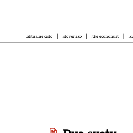
aktuálne číslo
slovensko
the economist
k