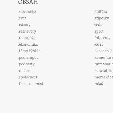
OBSAH
slovensko
kultúra
svet
stĺpčeky
názory
veda
rozhovory
šport
reportáže
fototémy
ekonomika
video
témy týždňa
ako je to (
podlampou
komentár
podcasty
mimoparl
relácie
zdravotníc
spoločnosť
meme/ho
the economist
mladí