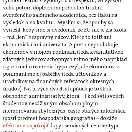
rýchlou cestou k vydobytiu si rešpektu, vo vyššom
veku potom doplnenom pohodlím titulmi
ovenčeného salónneho akademika, bez tlaku na
výsledok a na kvalitu. Myslím si, že spor by sa
vyriešil, keby sme si uvedomili, že EU nie je zlá škola
– má „len“ nesprávny názov. Nie je to totiž ani
ekonomická ani univerzita. A preto neprodukuje
ekonómov v mojom ponímaní (teda kvantitatívne
zdatných jedincov schopných mimo iného napríklad
rigorózneho overenia hypotézy), ale ekonómov v
ponímaní mojej babičky (teda účtovníkov a
úradníkov na finančných referátoch okresných
úradov). Na prvých dvoch stupňoch je to škola
obchodnej administratívy, ktorá – i keď sýti svojich
študentov nezáživným obsahom plným
memorovania zbytočných, často starých informácií
(pozri predmet hospodárska geografia) – dokáže
efektívne uspokojiť
dopyt servisných centier typu