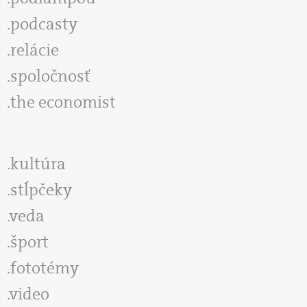
podcasty
relácie
spoločnosť
the economist
kultúra
stĺpčeky
veda
šport
fototémy
video