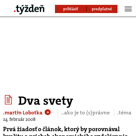
prihlásiť
predplatné
Dva svety
.martin Lobotka
..ako je to (s)právne
.téma
+
24. február 2008
Prvá žiadosť o článok, ktorý by porovnával