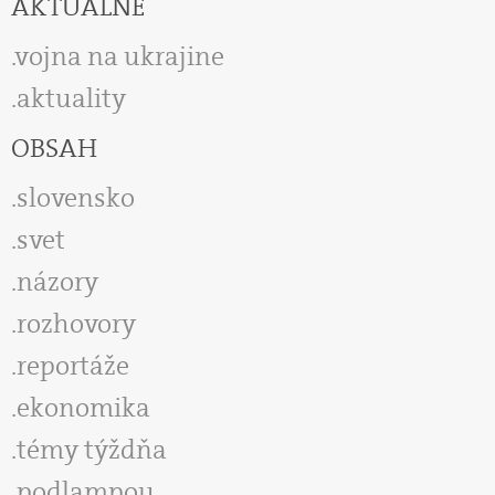
AKTUÁLNE
vojna na ukrajine
aktuality
OBSAH
slovensko
svet
názory
rozhovory
reportáže
ekonomika
témy týždňa
podlampou