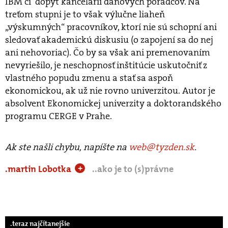
IBM či dopyt kancelárií daňových poradcov. Na
treťom stupni je to však výlučne liaheň
„výskumných“ pracovníkov, ktorí nie sú schopní ani
sledovať akademickú diskusiu (o zapojení sa do nej
ani nehovoriac). Čo by sa však ani premenovaním
nevyriešilo, je neschopnosť inštitúcie uskutočniť z
vlastného popudu zmenu a stať sa aspoň
ekonomickou, ak už nie rovno univerzitou. Autor je
absolvent Ekonomickej univerzity a doktorandského
programu CERGE v Prahe.
Ak ste našli chybu, napíšte na
web@tyzden.sk
.
.martin Lobotka
..ako je to (s)právne
+
.teraz najčítanejšie