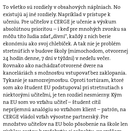
To všetko sú rozdiely v obsahových náplniach. No
existujú aj iné rozdiely. Napríklad v prístupe k
učeniu. Pre učiteľov z CERGE je učenie a výskum
absolútnou prioritou – i keď pre mnohých zvonku sa
môžu títo ľudia zdať „divní“, každý z nich berie
ekonómiu ako svoj chlebíček. A tak nie je problém
stretnúť ich v budove školy (mimochodom, otvorenej
24 hodín denne, 7 dní v týždni) v nedeľu večer.
Rovnako ako nachádzať otvorené dvere na
kanceláriách s možnosťou vstupovať bez zaklopania.
Tykanie je samozrejmosťou. Oproti tortúram, ktoré
som ako študent EU podstupoval pri stretnutiach s
niektorými učiteľmi, je ten rozdiel nesmierny. Kým
na EU som vo vzťahu učiteľ – študent cítil
nepríjemnú analógiu so vzťahom klient – patrón, na
CERGE vládol vzťah výsostne partnerský. Pre
množstvo učiteľov na EU bolo pôsobenie na škole len