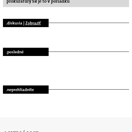
prokuratúry SR je to v poriadku
.diskusia |
Zobraziť
.posledné
.neprehliadnite