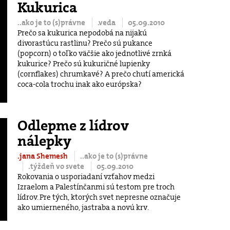
Kukurica
..ako je to (s)právne
.veda
05.09.2010
Prečo sa kukurica nepodobá na nijakú
divorastúcu rastlinu? Prečo sú pukance
(popcorn) o toľko väčšie ako jednotlivé zrnká
kukurice? Prečo sú kukuričné lupienky
(cornflakes) chrumkavé? A prečo chutí americká
coca-cola trochu inak ako európska?
Odlepme z lídrov
nálepky
.jana Shemesh
..ako je to (s)právne
.týždeň vo svete
05.09.2010
Rokovania o usporiadaní vzťahov medzi
Izraelom a Palestínčanmi sú testom pre troch
lídrov. Pre tých, ktorých svet nepresne označuje
ako umierneného, jastraba a novú krv.