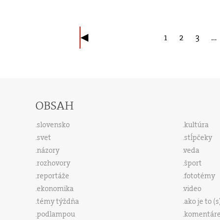
1
2
3
…
OBSAH
slovensko
kultúra
svet
stĺpčeky
názory
veda
rozhovory
šport
reportáže
fototémy
ekonomika
video
témy týždňa
ako je to (
podlampou
komentár