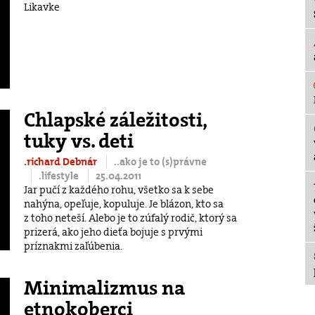
Likavke
Chlapské záležitosti,
tuky vs. deti
.richard Debnár
..ako je to (s)právne
.lifestyle
25.04.2011
Jar pučí z každého rohu, všetko sa k sebe
nahýna, opeľuje, kopuluje. Je blázon, kto sa
z toho neteší. Alebo je to zúfalý rodič, ktorý sa
prizerá, ako jeho dieťa bojuje s prvými
príznakmi zaľúbenia.
Minimalizmus na
etnokoberci