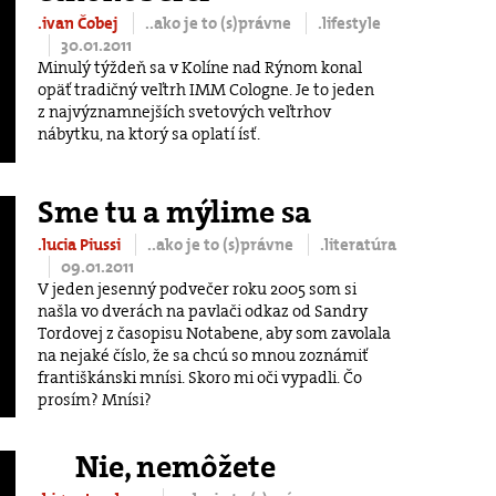
.ivan Čobej
..ako je to (s)právne
.lifestyle
30.01.2011
Minulý týždeň sa v Kolíne nad Rýnom konal
opäť tradičný veľtrh IMM Cologne. Je to jeden
z najvýznamnejších svetových veľtrhov
nábytku, na ktorý sa oplatí ísť.
Sme tu a mýlime sa
.lucia Piussi
..ako je to (s)právne
.literatúra
09.01.2011
V jeden jesenný podvečer roku 2005 som si
našla vo dverách na pavlači odkaz od Sandry
Tordovej z časopisu Notabene, aby som zavolala
na nejaké číslo, že sa chcú so mnou zoznámiť
františkánski mnísi. Skoro mi oči vypadli. Čo
prosím? Mnísi?
Nie, nemôžete