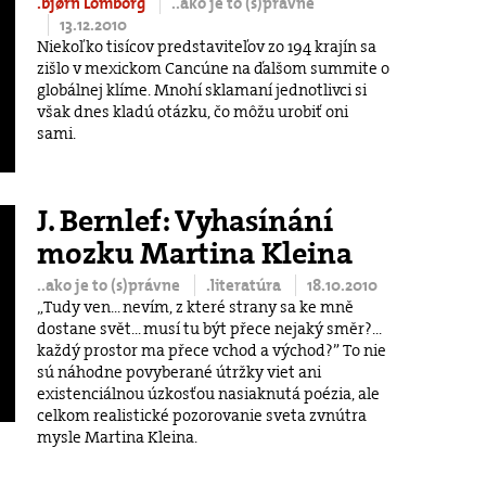
.bjørn Lomborg
..ako je to (s)právne
13.12.2010
Niekoľko tisícov predstaviteľov zo 194 krajín sa
zišlo v mexickom Cancúne na ďalšom summite o
globálnej klíme. Mnohí sklamaní jednotlivci si
však dnes kladú otázku, čo môžu urobiť oni
sami.
J. Bernlef: Vyhasínání
mozku Martina Kleina
..ako je to (s)právne
.literatúra
18.10.2010
„Tudy ven... nevím, z které strany sa ke mně
dostane svět... musí tu být přece nejaký směr?...
každý prostor ma přece vchod a východ?” To nie
sú náhodne povyberané útržky viet ani
existenciálnou úzkosťou nasiaknutá poézia, ale
celkom realistické pozorovanie sveta zvnútra
mysle Martina Kleina.