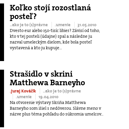
Koľko stojí rozostlaná
posteľ?
..ako je to (s)právne
.umenie
31.05.2010
Dvesto eur alebo 150-tisíc libier? Závisí od toho,
kto v tej posteli (údajne) spal a následne ju
nazval umeleckým dielom, kde bola posteľ
vystavená a kto ju kupuje...
Strašidlo v skrini
Matthewa Barneyho
.juraj Kováčik
..ako je to (s)právne
.umenie
19.04.2010
Na otvorenie výstavy Skriňa Matthewa
Barneyho som išiel s nedôverou. Slávne meno v
názve plus téma pohľadu do súkromia umelcov...