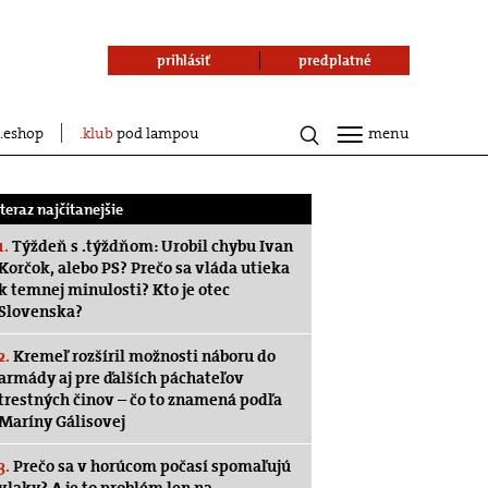
prihlásiť
predplatné
eshop
klub
pod lampou
menu
.teraz najčítanejšie
1.
Týždeň s .týždňom: Urobil chybu Ivan
Korčok, alebo PS? Prečo sa vláda utieka
k temnej minulosti? Kto je otec
Slovenska?
2.
Kremeľ rozšíril možnosti náboru do
armády aj pre ďalších páchateľov
trestných činov – čo to znamená podľa
Maríny Gálisovej
3.
Prečo sa v horúcom počasí spomaľujú