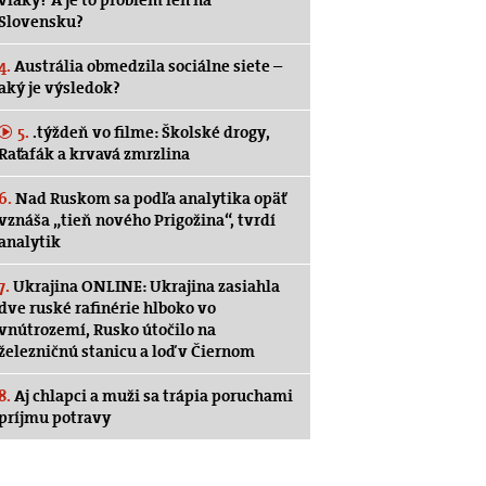
vlaky? A je to problém len na
Slovensku?
4.
Austrália obmedzila sociálne siete –
aký je výsledok?
5.
.týždeň vo filme: Školské drogy,
Raťafák a krvavá zmrzlina
6.
Nad Ruskom sa podľa analytika opäť
vznáša „tieň nového Prigožina“, tvrdí
analytik
7.
Ukrajina ONLINE: Ukrajina zasiahla
dve ruské rafinérie hlboko vo
vnútrozemí, Rusko útočilo na
železničnú stanicu a loď v Čiernom
8.
Aj chlapci a muži sa trápia poruchami
príjmu potravy