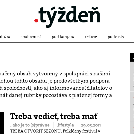
ultúra
spoločnosť
pod lampou
relácie
podcasty
 označený obsah vytvorený v spolupráci s našimi
lohou tohto obsahu je predovšetkým podpora
spoločností, ako aj informovanosť čitateľov o
át danej rubriky pozostáva z platenej formy a
Treba vedieť, treba mať
..ako je to (s)právne
.lifestyle
29.05.2011
​TREBA OTVORIŤ SEZÓNU: Folklórny festival v