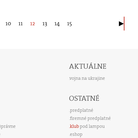
10
11
12
13
14
15
AKTUÁLNE
vojna na ukrajine
OSTATNÉ
predplatné
firemné predplatné
s)právne
klub
pod lampou
e
eshop