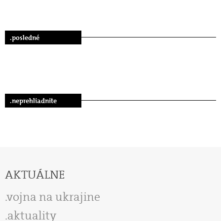
.posledné
.neprehliadnite
AKTUÁLNE
vojna na ukrajine
aktuality