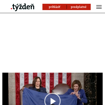
prihlásiť
predplatné