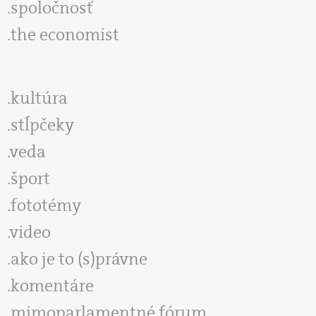
spoločnosť
the economist
kultúra
stĺpčeky
veda
šport
fototémy
video
ako je to (s)právne
komentáre
mimoparlamentné fórum