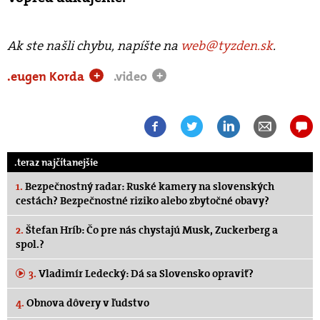
Ak ste našli chybu, napíšte na
web@tyzden.sk
.
.eugen Korda
.video
+
+
.teraz najčítanejšie
1.
Bezpečnostný radar: Ruské kamery na slovenských
cestách? Bezpečnostné riziko alebo zbytočné obavy?
2.
Štefan Hríb: Čo pre nás chystajú Musk, Zuckerberg a
spol.?
3.
Vladimír Ledecký: Dá sa Slovensko opraviť?
4.
Obnova dôvery v ľudstvo