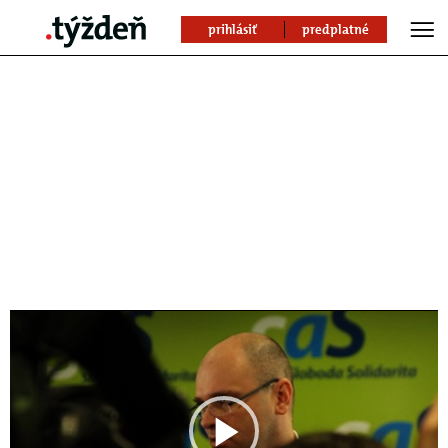
prihlásiť
predplatné