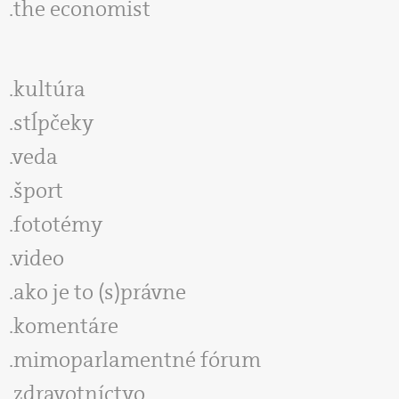
the economist
kultúra
stĺpčeky
veda
šport
fototémy
video
ako je to (s)právne
komentáre
mimoparlamentné fórum
zdravotníctvo