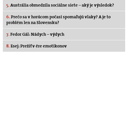
5.
Austrália obmedzila sociálne siete – aký je výsledok?
6.
Prečo sa v horúcom počasí spomaľujú vlaky? A je to
problém len na Slovensku?
7.
Fedor Gál: Nádych – výdych
8.
Esej: Prežiť v ére emotikonov