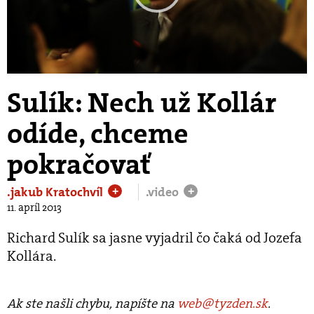
Play
Video
Sulík: Nech už Kollár
odíde, chceme
pokračovať
.jakub Kratochvíl
.video
+
+
11. apríl 2013
Richard Sulík sa jasne vyjadril čo čaká od Jozefa
Kollára.
Ak ste našli chybu, napíšte na
web@tyzden.sk
.