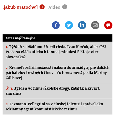
.jakub Kratochvíl
.video
+
+
.teraz najčítanejšie
1.
Týždeň s .týždňom: Urobil chybu Ivan Korčok, alebo PS?
Prečo sa vláda utieka k temnej minulosti? Kto je otec
Slovenska?
2.
Kremeľ rozšíril možnosti náboru do armády aj pre ďalších
páchateľov trestných činov – čo to znamená podľa Maríny
Gálisovej
3.
.týždeň vo filme: Školské drogy, Raťafák a krvavá
zmrzlina
4.
Lexmann: Pellegrini sa v čínskej televízii správal ako
reklamný agent komunistického režimu