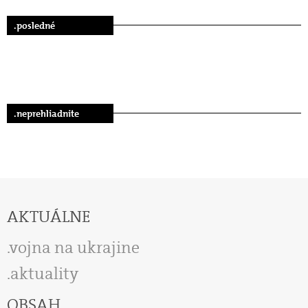
.posledné
.neprehliadnite
AKTUÁLNE
vojna na ukrajine
aktuality
OBSAH