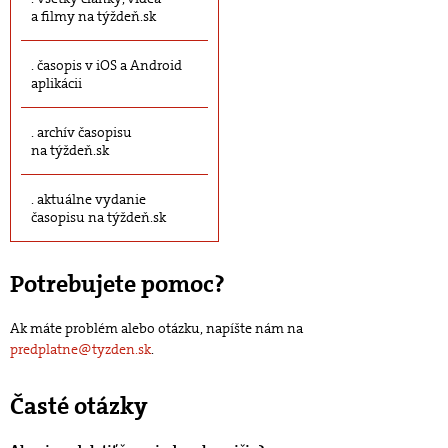
a filmy na týždeň.sk
časopis v iOS a Android
aplikácii
archív časopisu
na týždeň.sk
aktuálne vydanie
časopisu na týždeň.sk
Potrebujete pomoc?
Ak máte problém alebo otázku, napíšte nám na
predplatne@tyzden.sk
.
Časté otázky