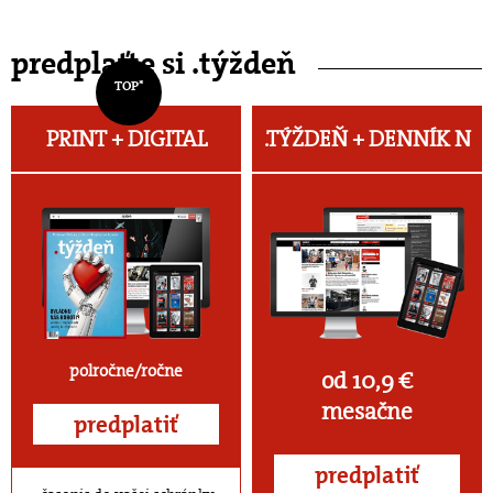
predplaťte si .týždeň
TOP*
PRINT + DIGITAL
.TÝŽDEŇ +
DENNÍK N
polročne/ročne
od 10,9 €
mesačne
predplatiť
predplatiť