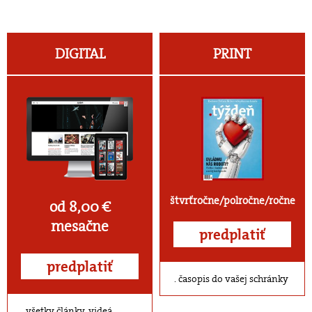
DIGITAL
PRINT
štvrťročne/polročne/ročne
od 8,00 €
mesačne
predplatiť
predplatiť
časopis do vašej schránky
všetky články, videá