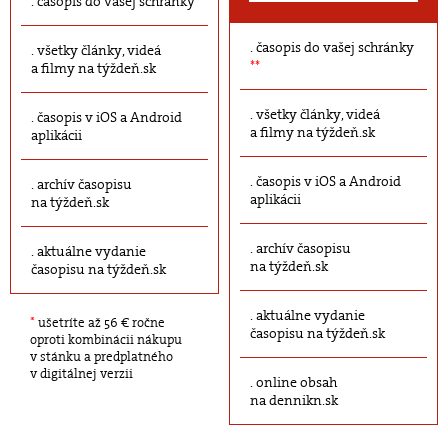
časopis do vašej schránky
časopis do vašej schránky
všetky články, videá
**
a filmy na týždeň.sk
všetky články, videá
časopis v iOS a Android
a filmy na týždeň.sk
aplikácii
časopis v iOS a Android
archív časopisu
aplikácii
na týždeň.sk
archív časopisu
aktuálne vydanie
na týždeň.sk
časopisu na týždeň.sk
aktuálne vydanie
*
ušetríte až 56 € ročne
časopisu na týždeň.sk
oproti kombinácii nákupu
v stánku a predplatného
v digitálnej verzii
online obsah
na dennikn.sk