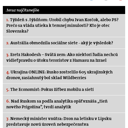
.teraz najčítanejšie
1.
Týždeň s .týždňom: Urobil chybu Ivan Korčok, alebo PS?
Prečo sa vláda utieka k temnej minulosti? Kto je otec
Slovenska?
2.
Austrália obmedzila sociálne siete - aký je výsledok?
3.
Eretz Hakodesh – Svätá zem: Ako niektorí ľudia nechcú
vidieť pravdu o útoku teroristov z Hamasu na Izrael
4.
Ukrajina ONLINE: Rusko zostrelilo 605 ukrajinských
dronov, zasiahnutý bol sklad Wildberries
5.
The Economist: Pokus žiť bez mobilu a sietí
6.
Nad Ruskom sa podľa analytika opäť vznáša „tieň
nového Prigožina“, tvrdí analytik
7.
Nemecký minister vnútra: Dron na letisku v Lipsku
predstavuje novú úroveň nebezpečenstva