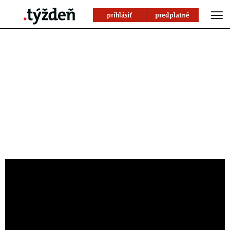
prihlásiť
predplatné