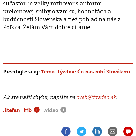
súčasťou je veľký rozhovor s autormi
prelomovej knihy o vzniku, hodnotách a
budúcnosti Slovenska a tiež pohľad na nás z
Poľska. Želám Vám dobré čítanie.
Prečítajte si aj:
Téma .týždňa: Čo nás robí Slovákmi
Ak ste našli chybu, napíšte na
web@tyzden.sk
.
.štefan Hríb
.video
+
+