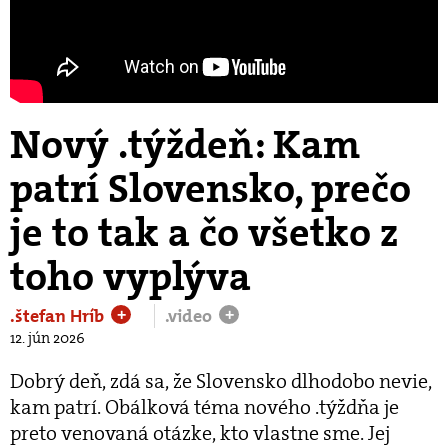
Nový .týždeň: Kam
patrí Slovensko, prečo
je to tak a čo všetko z
toho vyplýva
.štefan Hríb
.video
+
+
12. jún 2026
Dobrý deň, zdá sa, že Slovensko dlhodobo nevie,
kam patrí. Obálková téma nového .týždňa je
preto venovaná otázke, kto vlastne sme. Jej