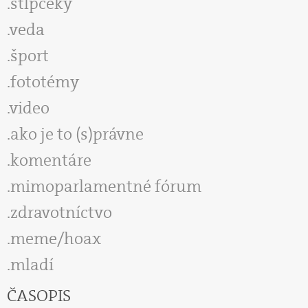
stĺpčeky
veda
šport
fototémy
video
ako je to (s)právne
komentáre
mimoparlamentné fórum
zdravotníctvo
meme/hoax
mladí
ČASOPIS