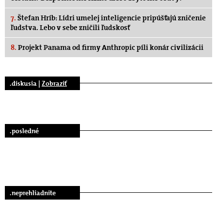
7.
Štefan Hríb: Lídri umelej inteligencie pripúšťajú zničenie
ľudstva. Lebo v sebe zničili ľudskosť
8.
Projekt Panama od firmy Anthropic píli konár civilizácii
.diskusia |
Zobraziť
.posledné
.neprehliadnite