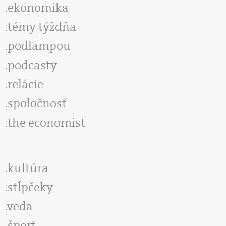
ekonomika
témy týždňa
podlampou
podcasty
relácie
spoločnosť
the economist
kultúra
stĺpčeky
veda
šport