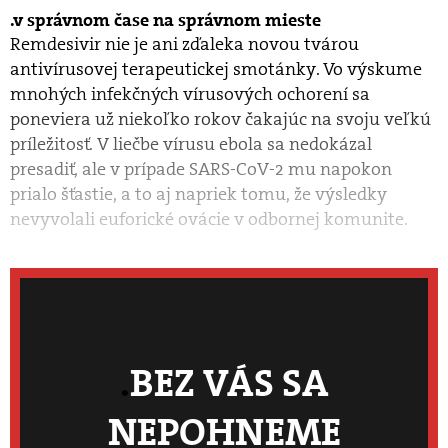
v správnom čase na správnom mieste
Remdesivir nie je ani zďaleka novou tvárou
antivírusovej terapeutickej smotánky. Vo výskume
mnohých infekčných vírusových ochorení sa
poneviera už niekoľko rokov čakajúc na svoju veľkú
príležitosť. V liečbe vírusu ebola sa nedokázal
presadiť, ale v prípade SARS-CoV-2 mu napokon
prialo šťastie, a to aj napriek tomu, že výsledky
nevyvolali euforické ovácie v odbornej komunite.
BEZ VÁS SA
NEPOHNEME