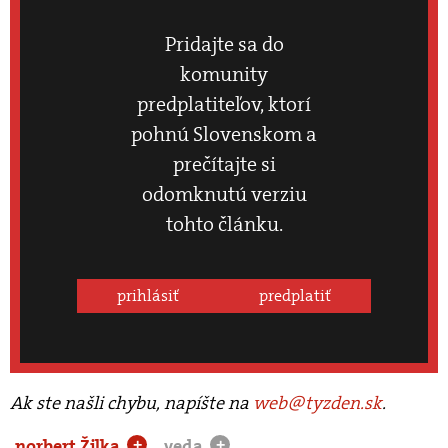
Pridajte sa do
komunity
predplatiteľov, ktorí
pohnú Slovenskom a
prečítajte si
odomknutú verziu
tohto článku.
prihlásiť
predplatiť
Ak ste našli chybu, napíšte na
web@tyzden.sk
.
.norbert Žilka
.veda
+
+