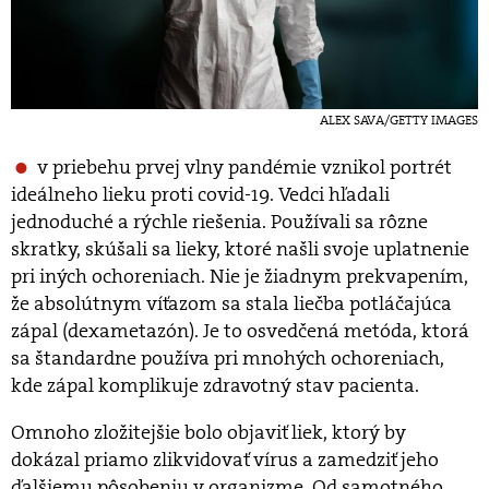
ALEX SAVA/GETTY IMAGES
v priebehu prvej vlny pandémie vznikol portrét
ideálneho lieku proti covid-19. Vedci hľadali
jednoduché a rýchle riešenia. Používali sa rôzne
skratky, skúšali sa lieky, ktoré našli svoje uplatnenie
pri iných ochoreniach. Nie je žiadnym prekvapením,
že absolútnym víťazom sa stala liečba potláčajúca
zápal (dexametazón). Je to osvedčená metóda, ktorá
sa štandardne používa pri mnohých ochoreniach,
kde zápal komplikuje zdravotný stav pacienta.
Omnoho zložitejšie bolo objaviť liek, ktorý by
dokázal priamo zlikvidovať vírus a zamedziť jeho
ďalšiemu pôsobeniu v organizme. Od samotného