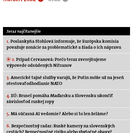
.teraz najčítanejšie
1.
Poslankyňa Stohlová informuje, že Európska komisia
považuje zonácie za problematické a žiada o ich nápravu
2.
Prípad Cervanová: Prečo teraz zverejňujeme
výpovede odsúdených Nitranov
3.
Americké tajné služby varujú, že Putin môže už na jeseň
otestovať odhodlanie NATO
4.
EÚ: Brusel pomáha Maďarsku a Slovensku ukončiť
závislosť od ruskej ropy
5.
Má súčasná AI vedomie? Alebo si to len želáme?
6.
Bezpečnostný radar: Ruské kamery na slovenských
cestách? Bezpečnostné riziko alebo zbytočné obavy?