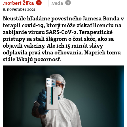
.norbert Žilka
.veda
+
+
8. november 2021
Neustále hľadáme povestného Jamesa Bonda v
terapii covid-19, ktorý môže získať licenciu na
zabíjanie vírusu SARS-CoV-2. Terapeutické
prístupy sa stali šlágrom o čosi skôr, ako sa
objavili vakcíny. Ale ich 15 minút slávy
odplavila prvá vlna očkovania. Napriek tomu
stále lákajú pozornosť.