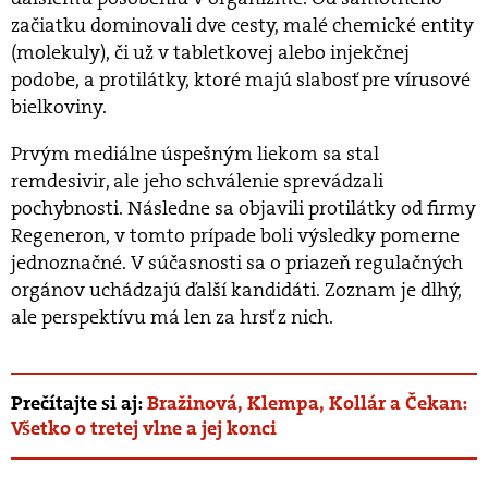
začiatku dominovali dve cesty, malé chemické entity
(molekuly), či už v tabletkovej alebo injekčnej
podobe, a protilátky, ktoré majú slabosť pre vírusové
bielkoviny.
Prvým mediálne úspešným liekom sa stal
remdesivir, ale jeho schválenie sprevádzali
pochybnosti. Následne sa objavili protilátky od firmy
Regeneron, v tomto prípade boli výsledky pomerne
jednoznačné. V súčasnosti sa o priazeň regulačných
orgánov uchádzajú ďalší kandidáti. Zoznam je dlhý,
ale perspektívu má len za hrsť z nich.
Prečítajte si aj:
Bražinová, Klempa, Kollár a Čekan:
Všetko o tretej vlne a jej konci