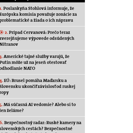
1.
Poslankyňa Stohlová informuje, že
Európska komisia považuje zonácie za
problematické a žiada o ich nápravu
2.
Prípad Cervanová: Prečo teraz
zverejňujeme výpovede odsúdených
Nitranov
3.
Americké tajné služby varujú, že
Putin môže už na jeseň otestovať
odhodlanie NATO
4.
EÚ: Brusel pomáha Maďarsku a
Slovensku ukončiť závislosť od ruskej
ropy
5.
Má súčasná AI vedomie? Alebo si to
len želáme?
6.
Bezpečnostný radar: Ruské kamery na
slovenských cestách? Bezpečnostné