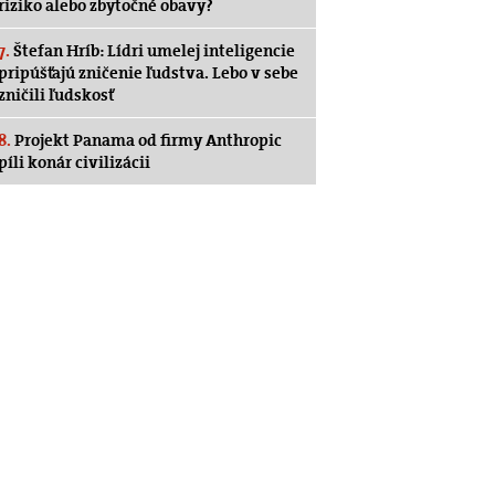
riziko alebo zbytočné obavy?
7.
Štefan Hríb: Lídri umelej inteligencie
pripúšťajú zničenie ľudstva. Lebo v sebe
zničili ľudskosť
8.
Projekt Panama od firmy Anthropic
píli konár civilizácii