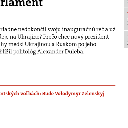
arlament
riadne nedokončil svoju inauguračnú reč a už
deje na Ukrajine? Prečo chce nový prezident
ahy medzi Ukrajinou a Ruskom po jeho
blížil politológ Alexander Duleba.
entských voľbách: Bude Volodymyr Zelenskyj