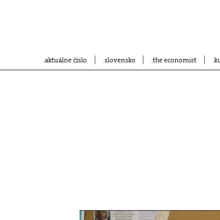
aktuálne číslo
slovensko
the economist
k