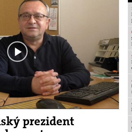
Play
Video
nský prezident