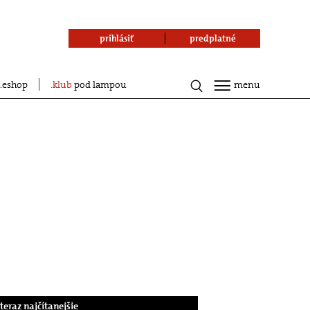
prihlásiť
predplatné
eshop
klub
pod lampou
menu
.teraz najčítanejšie