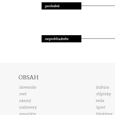
.posledné
.neprehliadnite
OBSAH
slovensko
kultúra
svet
stĺpčeky
názory
veda
rozhovory
šport
reportáže
fototémy