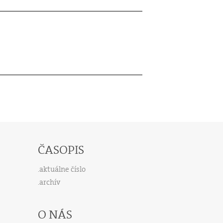
ČASOPIS
aktuálne číslo
archív
O NÁS