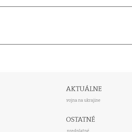
AKTUÁLNE
vojna na ukrajine
OSTATNÉ
predplatné