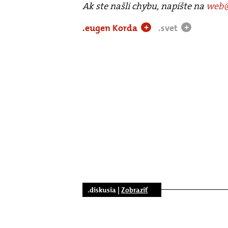
Ak ste našli chybu, napíšte na
web@
.eugen Korda
.svet
+
+
.diskusia |
Zobraziť