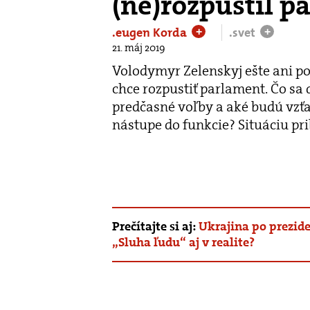
(ne)rozpustil p
.eugen Korda
.svet
+
+
21. máj 2019
Volodymyr Zelenskyj ešte ani po
chce rozpustiť parlament. Čo sa 
predčasné voľby a aké budú vzť
nástupe do funkcie? Situáciu pri
Prečítajte si aj:
Ukrajina po prezid
„Sluha ľudu“ aj v realite?