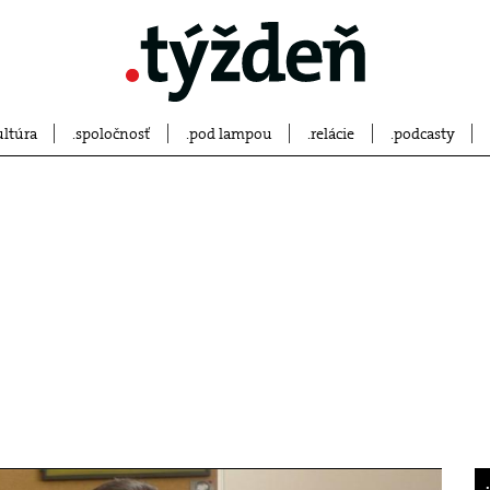
ultúra
spoločnosť
pod lampou
relácie
podcasty