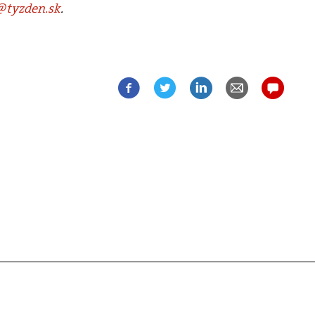
tyzden.sk
.