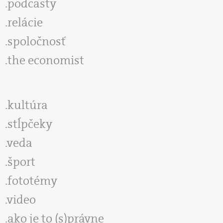
podcasty
relácie
spoločnosť
the economist
kultúra
stĺpčeky
veda
šport
fototémy
video
ako je to (s)právne