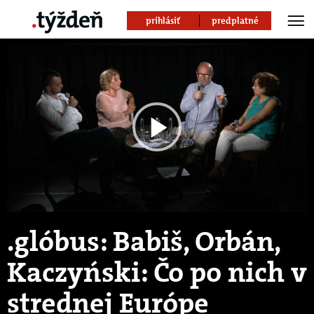
prihlásiť
predplatné
Play
Video
.glóbus: Babiš, Orbán,
Kaczyński: Čo po nich v
strednej Európe