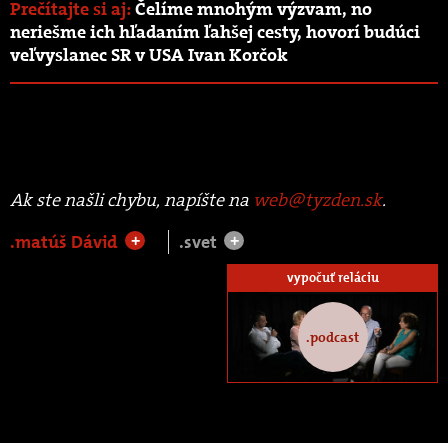
Prečítajte si aj:
Čelíme mnohým výzvam, no
neriešme ich hľadaním ľahšej cesty, hovorí budúci
veľvyslanec SR v USA Ivan Korčok
Ak ste našli chybu, napíšte na
web@tyzden.sk
.
.matúš Dávid
.svet
+
+
vypočuť reláciu
.podcast