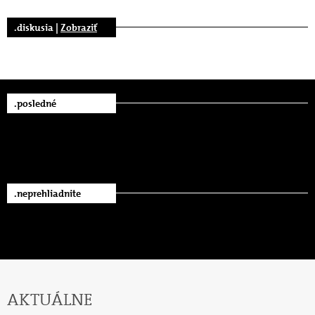
.diskusia |
Zobraziť
.posledné
.neprehliadnite
AKTUÁLNE