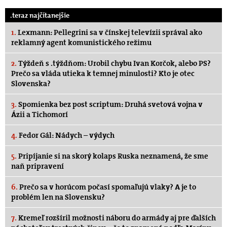
.teraz najčítanejšie
1.
Lexmann: Pellegrini sa v čínskej televízii správal ako
reklamný agent komunistického režimu
2.
Týždeň s .týždňom: Urobil chybu Ivan Korčok, alebo PS?
Prečo sa vláda utieka k temnej minulosti? Kto je otec
Slovenska?
3.
Spomienka bez post scriptum: Druhá svetová vojna v
Ázii a Tichomorí
4.
Fedor Gál: Nádych – výdych
5.
Pripíjanie si na skorý kolaps Ruska neznamená, že sme
naň pripravení
6.
Prečo sa v horúcom počasí spomaľujú vlaky? A je to
problém len na Slovensku?
7.
Kremeľ rozšíril možnosti náboru do armády aj pre ďalších