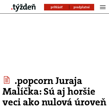
prihlásiť
predplatné
.popcorn Juraja
Malíčka: Sú aj horšie
veci ako nulová úroveň