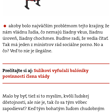
akoby bolo najväčším problémom tejto krajiny, že
nám vládnu ľudia, čo nemajú žiadny vkus, žiadnu
úroveň, žiadny chochmes. Buďme radi, že vedia čítať.
Tak má jeden z ministrov rád sociálne porno. No a
čo? Veď to nie je ilegálne.
Prečítajte si aj:
Sulíkovi vyfučali balóniky
povinností člena vlády
Malo by byť, tiež si to myslím, kvôli ľudskej
dôstojnosti, ale nie je, tak čo sa tým vôbec
zapodievať? Keď tým bohatým ľuďom chudobným