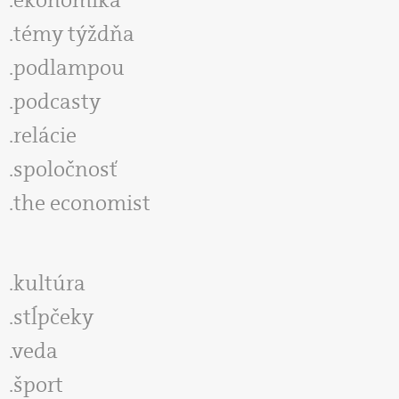
témy týždňa
podlampou
podcasty
relácie
spoločnosť
the economist
kultúra
stĺpčeky
veda
šport