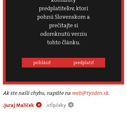
predplatiteľov, ktorí
pohnú Slovenskom a
prečítajte si
odomknutú verziu
tohto článku.
prihlásiť
predplatiť
Ak ste našli chybu, napíšte na
web@tyzden.sk
.
.juraj Malíček
.stĺpčeky
+
+