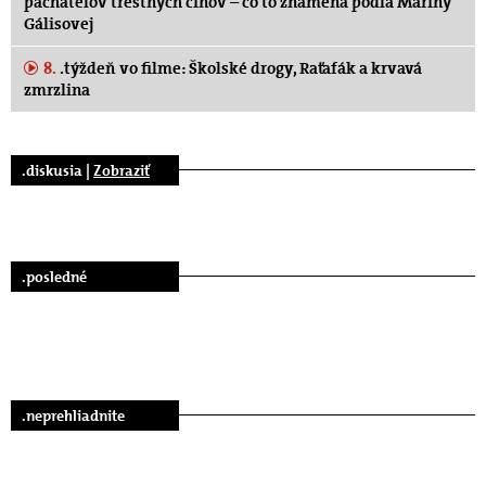
páchateľov trestných činov – čo to znamená podľa Maríny
Gálisovej
8.
.týždeň vo filme: Školské drogy, Raťafák a krvavá
zmrzlina
.diskusia |
Zobraziť
.posledné
.neprehliadnite