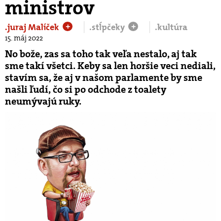
ministrov
.juraj Malíček
.stĺpčeky
.kultúra
+
+
15. máj 2022
No bože, zas sa toho tak veľa nestalo, aj tak
sme takí všetci. Keby sa len horšie veci nediali,
stavím sa, že aj v našom parlamente by sme
našli ľudí, čo si po odchode z toalety
neumývajú ruky.