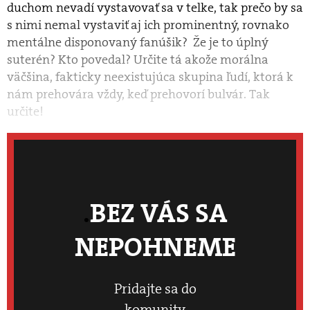
duchom nevadí vystavovať sa v telke, tak prečo by sa
s nimi nemal vystaviť aj ich prominentný, rovnako
mentálne disponovaný fanúšik? Že je to úplný
suterén? Kto povedal? Určite tá akože morálna
väčšina, fakticky neexistujúca skupina ľudí, ktorá k
nám prehovára vždy, keď prehovorí bulvár. Tak
určite!
BEZ VÁS SA
NEPOHNEME
Pridajte sa do
komunity