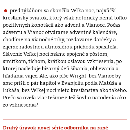
pred týždňom sa skončila Veľká noc, najväčší
kresťanský sviatok, ktorý však notoricky nemá toľko
pozitívnych konotácií ako advent a Vianoce. Počas
adventu a Vianoc otvárame adventné kalendáre,
chodíme na vianočné trhy, rozdávame darčeky a
žijeme radostnou atmosférou príchodu spasiteľa.
Slávenie Veľkej noci máme spojené s pôstom,
smútkom, tichom, krátkou oslavou vzkriesenia, po
ktorej nasleduje bizarný deň šibania, oblievania a
hľadania vajec. Ale, ako píše Wright, bez Vianoc by
sme prišli o pár kapitol v Evanjeliu podľa Matúša a
Lukáša, bez Veľkej noci nieto kresťanstva ako takého.
Prečo sa oveľa viac tešíme z Ježišovho narodenia ako
zo vzkriesenia?
Druhý úryvok novej série odborníka na rané