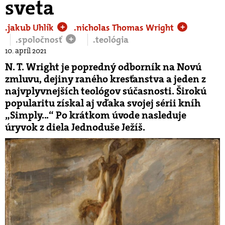
sveta
.jakub Uhlík
.nicholas Thomas Wright
+
+
.spoločnosť
.teológia
+
10. apríl 2021
N. T. Wright je popredný odborník na Novú
zmluvu, dejiny raného kresťanstva a jeden z
najvplyvnejších teológov súčasnosti. Širokú
popularitu získal aj vďaka svojej sérii kníh
„Simply...“ Po krátkom úvode nasleduje
úryvok z diela Jednoduše Ježíš.