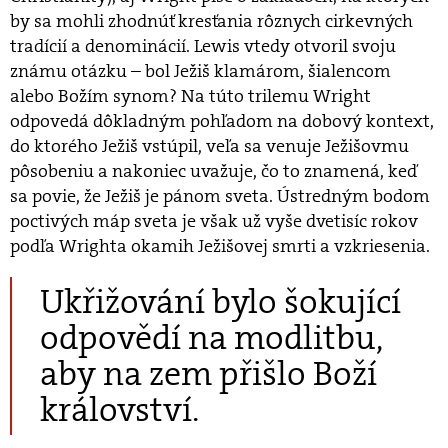
by sa mohli zhodnúť kresťania rôznych cirkevných
tradícií a denominácií. Lewis vtedy otvoril svoju
známu otázku – bol Ježiš klamárom, šialencom
alebo Božím synom? Na túto trilemu Wright
odpovedá dôkladným pohľadom na dobový kontext,
do ktorého Ježiš vstúpil, veľa sa venuje Ježišovmu
pôsobeniu a nakoniec uvažuje, čo to znamená, keď
sa povie, že Ježiš je pánom sveta. Ústredným bodom
poctivých máp sveta je však už vyše dvetisíc rokov
podľa Wrighta okamih Ježišovej smrti a vzkriesenia.
Ukřižování bylo šokující
odpovědí na modlitbu,
aby na zem přišlo Boží
království.