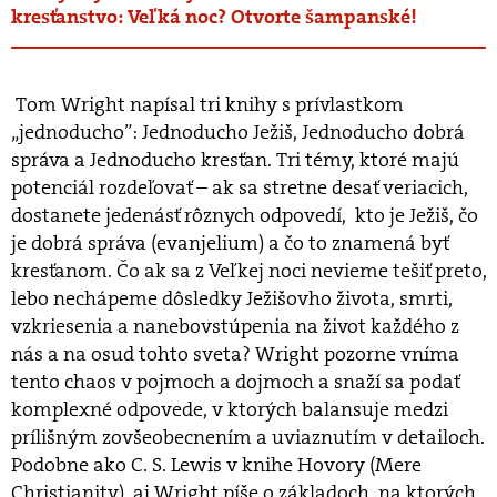
kresťanstvo: Veľká noc? Otvorte šampanské!
Tom Wright napísal tri knihy s prívlastkom
„jednoducho”: Jednoducho Ježiš, Jednoducho dobrá
správa a Jednoducho kresťan. Tri témy, ktoré majú
potenciál rozdeľovať – ak sa stretne desať veriacich,
dostanete jedenásť rôznych odpovedí, kto je Ježiš, čo
je dobrá správa (evanjelium) a čo to znamená byť
kresťanom. Čo ak sa z Veľkej noci nevieme tešiť preto,
lebo nechápeme dôsledky Ježišovho života, smrti,
vzkriesenia a nanebovstúpenia na život každého z
nás a na osud tohto sveta? Wright pozorne vníma
tento chaos v pojmoch a dojmoch a snaží sa podať
komplexné odpovede, v ktorých balansuje medzi
prílišným zovšeobecnením a uviaznutím v detailoch.
Podobne ako C. S. Lewis v knihe Hovory (Mere
Christianity), aj Wright píše o základoch, na ktorých