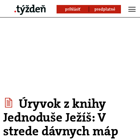
prihlásiť
predplatné
Úryvok z knihy
Jednoduše Ježíš: V
strede dávnych máp