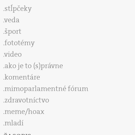
stĺpčeky
veda
šport
fototémy
video
ako je to (s)právne
komentáre
mimoparlamentné fórum
zdravotníctvo
meme/hoax
mladí