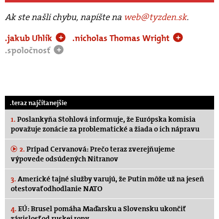
Ak ste našli chybu, napíšte na
web@tyzden.sk
.
.jakub Uhlík
.nicholas Thomas Wright
+
+
.spoločnosť
+
.teraz najčítanejšie
1.
Poslankyňa Stohlová informuje, že Európska komisia
považuje zonácie za problematické a žiada o ich nápravu
2.
Prípad Cervanová: Prečo teraz zverejňujeme
výpovede odsúdených Nitranov
3.
Americké tajné služby varujú, že Putin môže už na jeseň
otestovať odhodlanie NATO
4.
EÚ: Brusel pomáha Maďarsku a Slovensku ukončiť
závislosť od ruskej ropy