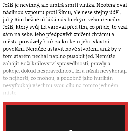
Ježíš je nevinný, ale umírá smrtí viníka. Neobhajoval
násilnou vzpouru proti Římu, ale nese stejný úděl,
jaký Řím běžně ukládá násilnickým vzbouřencům.
Ježíš, který svůj lid varoval před tím, co přijde, to vzal
sám na sebe. Jeho předpovědi zničení chrámu a
města provázely krok za krokem jeho vlastní
povolání. Nemůže ustavit nové stvoření, aniž by v
tom starém nechal naplno působit jed. Nemůže
zahájit Boží království spravedlnosti, pravdy a
pokoje, dokud nespravedlnost, lži a násilí nevykonají
to nejhorší, co mohou, a podobně jako hurikán
nevyfoukají všechnu svou sílu na tomto jediném
místě.