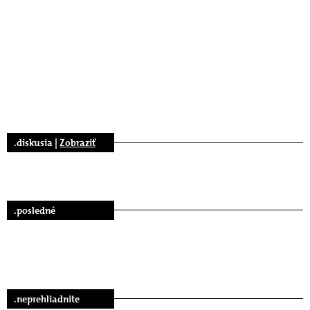
.diskusia |
Zobraziť
.posledné
.neprehliadnite