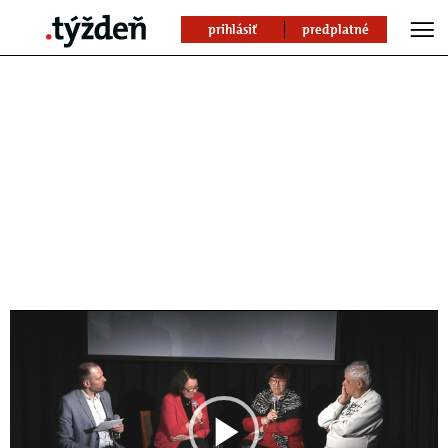
prihlásiť
predplatné