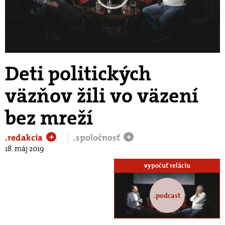
Play
Video
Deti politických
väzňov žili vo väzení
bez mreží
.redakcia
.spoločnosť
+
+
18. máj 2019
vypočuť reláciu
.podcast