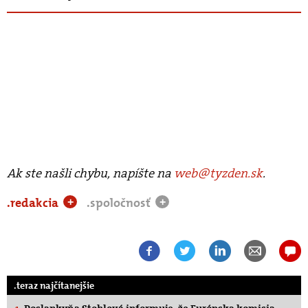
Ak ste našli chybu, napíšte na
web@tyzden.sk
.
.redakcia
.spoločnosť
+
+
.teraz najčítanejšie