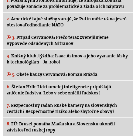
1.
Poslankyňa Stohlová informuje, že Európska komisia
považuje zonácie za problematické a žiada o ich nápravu
2.
Americké tajné služby varujú, že Putin môže už na jeseň
otestovať odhodlanie NATO
3.
Prípad Cervanová: Prečo teraz zverejňujeme
výpovede odsúdených Nitranov
4.
Knižný klub .týždňa: Isaac Asimov a jeho vyznanie lásky
k technológiám – Ja, robot
5.
Obete kauzy Cervanová: Roman Brázda
6.
Štefan Hríb: Lídri umelej inteligencie pripúšťajú
zničenie ľudstva. Lebo v sebe zničili ľudskosť
7.
Bezpečnostný radar: Ruské kamery na slovenských
cestách? Bezpečnostné riziko alebo zbytočné obavy?
8.
EÚ: Brusel pomáha Maďarsku a Slovensku ukončiť
závislosť od ruskej ropy