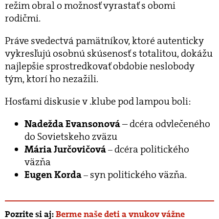
režim obral o možnosť vyrastať s obomi
rodičmi.
Práve svedectvá pamätníkov, ktoré autenticky
vykresľujú osobnú skúsenosť s totalitou, dokážu
najlepšie sprostredkovať obdobie neslobody
tým, ktorí ho nezažili.
Hosťami diskusie v .klube pod lampou boli:
Nadežda Evansonová
– dcéra odvlečeného
do Sovietskeho zväzu
Mária Jurčovičová
dcéra politického
–
väzňa
Eugen Korda
syn politického väzňa.
–
Pozrite si aj:
Berme naše deti a vnukov vážne