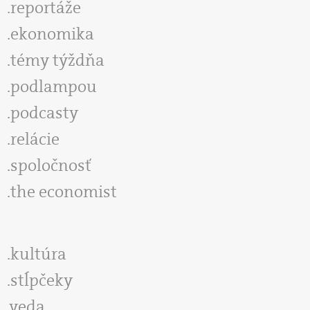
reportáže
ekonomika
témy týždňa
podlampou
podcasty
relácie
spoločnosť
the economist
kultúra
stĺpčeky
veda