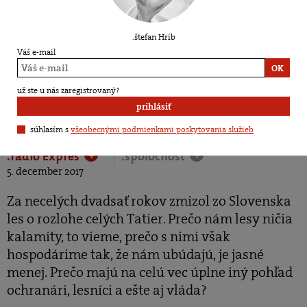
.štefan Hríb
Váš e-mail
Andrej Kunca: Žiadne
už ste u nás zaregistrovaný?
prihlásiť
lesy u nás neubúdajú
súhlasím s
všeobecnými podmienkami poskytovania služieb
.rádio Expres
.spoločnosť
+
+
5. december 2017
Za necelých dvadsať rokov zmizol zo Slovenska
les o rozlohe celých Tatier. Prečo nám lesy ničia
kalamity, to vieme, prečo s nimi však
hospodárime tak, že nám ubúdajú, je jasné
menej. Prečo majú na celú vec úplne iný pohľad
ochranári, lesníci a ešte aj vláda?