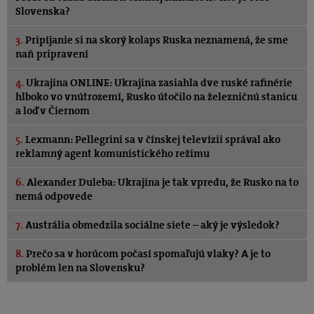
Slovenska?
3.
Pripíjanie si na skorý kolaps Ruska neznamená, že sme
naň pripravení
4.
Ukrajina ONLINE: Ukrajina zasiahla dve ruské rafinérie
hlboko vo vnútrozemí, Rusko útočilo na železničnú stanicu
a loď v Čiernom
5.
Lexmann: Pellegrini sa v čínskej televízii správal ako
reklamný agent komunistického režimu
6.
Alexander Duleba: Ukrajina je tak vpredu, že Rusko na to
nemá odpovede
7.
Austrália obmedzila sociálne siete – aký je výsledok?
8.
Prečo sa v horúcom počasí spomaľujú vlaky? A je to
problém len na Slovensku?