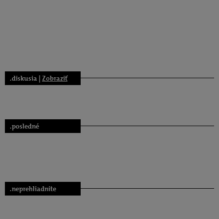
.diskusia |
Zobraziť
.posledné
.neprehliadnite