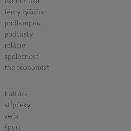
ekonomika
témy týždňa
podlampou
podcasty
relácie
spoločnosť
the economist
kultúra
stĺpčeky
veda
šport