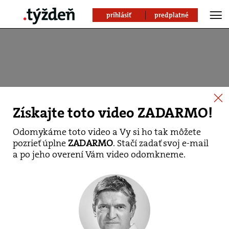
prihlásiť
predplatné
Získajte toto video ZADARMO!
Odomykáme toto video a Vy si ho tak môžete
pozrieť úplne
ZADARMO
. Stačí zadať svoj e-mail
a po jeho overení Vám video odomkneme.