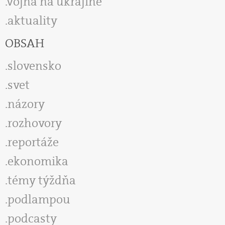
vojna na ukrajine
aktuality
OBSAH
slovensko
svet
názory
rozhovory
reportáže
ekonomika
témy týždňa
podlampou
podcasty