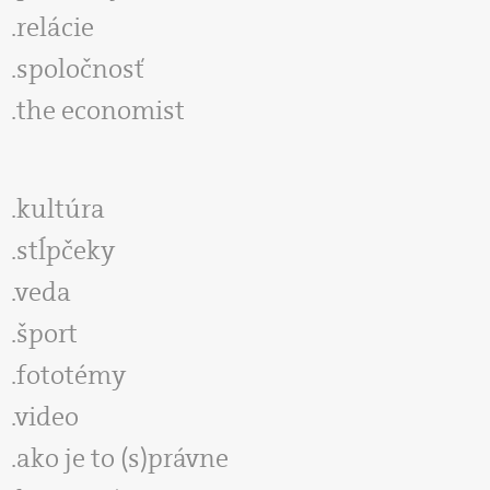
relácie
spoločnosť
the economist
kultúra
stĺpčeky
veda
šport
fototémy
video
ako je to (s)právne