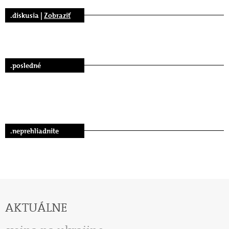
.diskusia |
Zobraziť
.posledné
.neprehliadnite
AKTUÁLNE