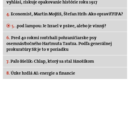
vyhlási, riskuje opakovanie histórie roku 1917
4.
Economist, Martin Mojžiš, Štefan Hríb: Ako opraviť FIFA?
5.
.pod lampou: Je Izrael v práve, alebo je vinný?
6.
Pred 40 rokmi roztrhali pohraničiarske psy
osemnásťročného Hartmuta Tautza. Podľa generálnej
prokuratúry SR je to v poriadku
7.
Paľo Bielik: Chlap, ktorý sa stal Jánošíkom
8.
Úzke hrdlá AI: energie a financie