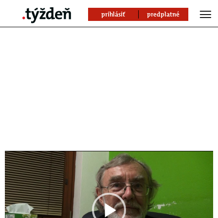
prihlásiť
predplatné