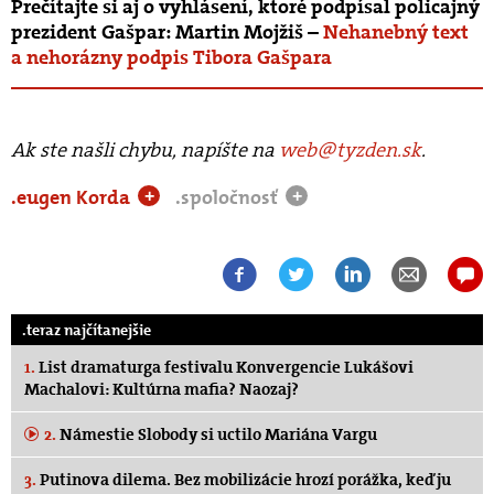
Prečítajte si aj o vyhlásení, ktoré podpísal policajný
prezident Gašpar: Martin Mojžiš –
Nehanebný text
a nehorázny podpis Tibora Gašpara
Ak ste našli chybu, napíšte na
web@tyzden.sk
.
.eugen Korda
.spoločnosť
+
+
.teraz najčítanejšie
1.
List dramaturga festivalu Konvergencie Lukášovi
Machalovi: Kultúrna mafia? Naozaj?
2.
Námestie Slobody si uctilo Mariána Vargu
3.
Putinova dilema. Bez mobilizácie hrozí porážka, keď ju