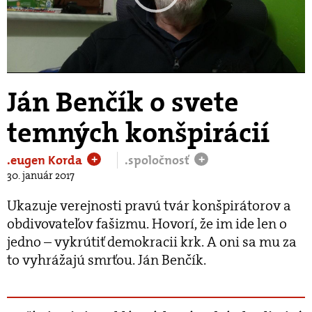
Play
Video
Ján Benčík o svete
temných konšpirácií
.eugen Korda
.spoločnosť
+
+
30. január 2017
Ukazuje verejnosti pravú tvár konšpirátorov a
obdivovateľov fašizmu. Hovorí, že im ide len o
jedno – vykrútiť demokracii krk. A oni sa mu za
to vyhrážajú smrťou. Ján Benčík.