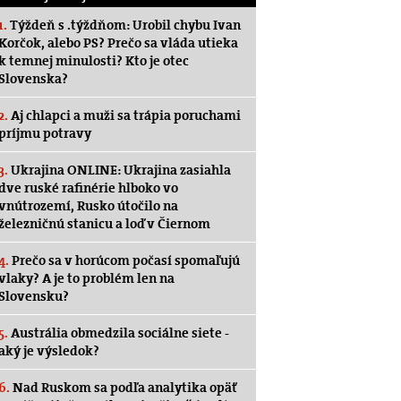
1.
Týždeň s .týždňom: Urobil chybu Ivan
Korčok, alebo PS? Prečo sa vláda utieka
k temnej minulosti? Kto je otec
Slovenska?
2.
Aj chlapci a muži sa trápia poruchami
príjmu potravy
3.
Ukrajina ONLINE: Ukrajina zasiahla
dve ruské rafinérie hlboko vo
vnútrozemí, Rusko útočilo na
železničnú stanicu a loď v Čiernom
4.
Prečo sa v horúcom počasí spomaľujú
vlaky? A je to problém len na
Slovensku?
5.
Austrália obmedzila sociálne siete -
aký je výsledok?
6.
Nad Ruskom sa podľa analytika opäť