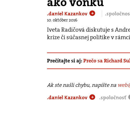
ako vonku
.daniel Kazankov
.spoločno
+
10. október 2016
Iveta Radičová diskutuje s Andr
kríze či súčasnej politike v rámc
Prečítajte si aj:
Prečo sa Richard Sul
Ak ste našli chybu, napíšte na
web@
.daniel Kazankov
.spoločnosť
+