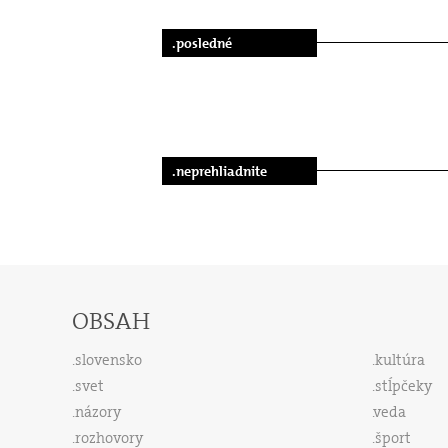
.posledné
.neprehliadnite
OBSAH
slovensko
kultúra
svet
stĺpčeky
názory
veda
rozhovory
šport