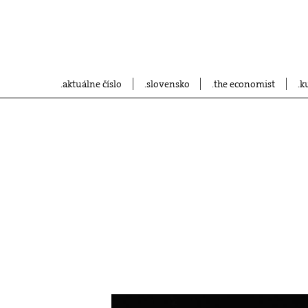
aktuálne číslo
slovensko
the economist
k