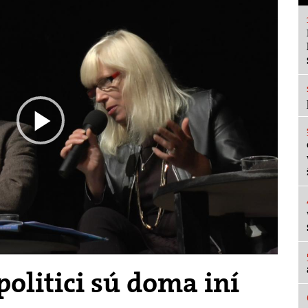
Play
Video
politici sú doma iní