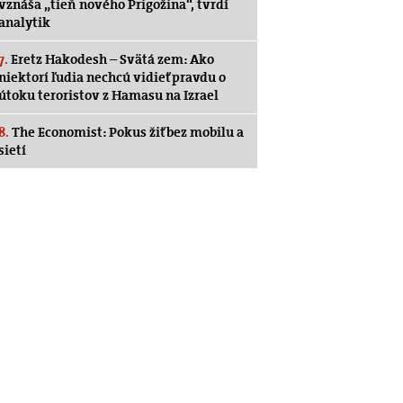
vznáša „tieň nového Prigožina“, tvrdí
analytik
7.
Eretz Hakodesh – Svätá zem: Ako
niektorí ľudia nechcú vidieť pravdu o
útoku teroristov z Hamasu na Izrael
8.
The Economist: Pokus žiť bez mobilu a
sietí