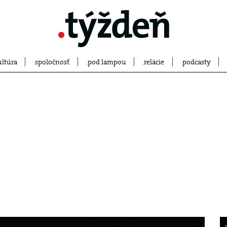
ultúra
spoločnosť
pod lampou
relácie
podcasty