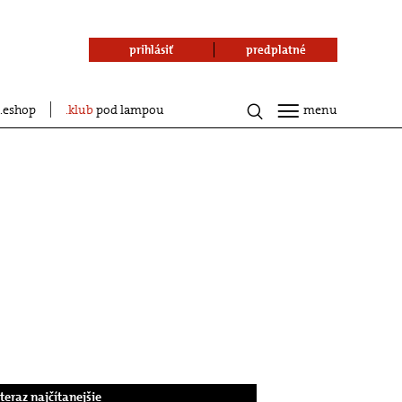
prihlásiť
predplatné
eshop
klub
pod lampou
menu
.teraz najčítanejšie