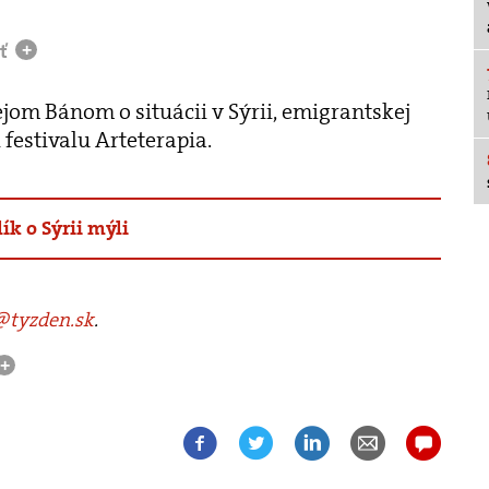
sť
+
ejom Bánom o situácii v Sýrii, emigrantskej
i festivalu Arteterapia.
ík o Sýrii mýli
tyzden.sk
.
+