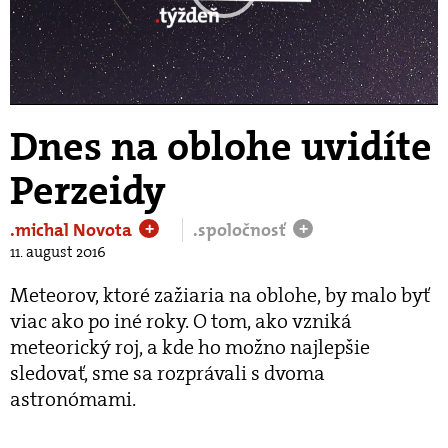
Play
Video
Dnes na oblohe uvidíte
Perzeidy
.michal Novota
.spoločnosť
+
+
11. august 2016
Meteorov, ktoré zažiaria na oblohe, by malo byť
viac ako po iné roky. O tom, ako vzniká
meteorický roj, a kde ho možno najlepšie
sledovať, sme sa rozprávali s dvoma
astronómami.