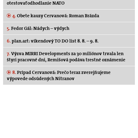
otestovať odhodlanie NATO
4.
Obete kauzy Cervanová: Roman Brázda
5.
Fedor Gál: Nádych – výdych
6.
plan.art: víkendový TO DO list 8. 8. – 9. 8.
7.
Výzva MIRRI Developments za 30 miliónov trvala len
štyri pracovné dni, Remišová podáva trestné oznámenie
8.
Prípad Cervanová: Prečo teraz zverejňujeme
výpovede odsúdených Nitranov