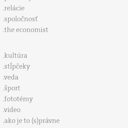
relácie
spoločnosť
the economist
kultúra
stĺpčeky
veda
šport
fototémy
video
ako je to (s)právne