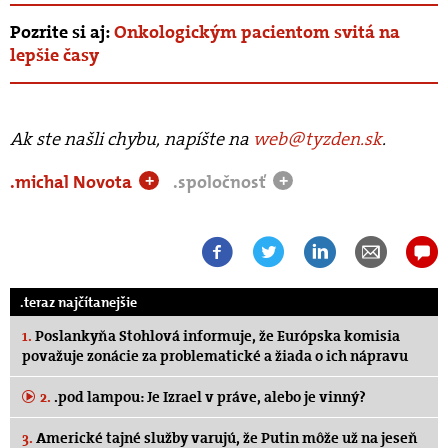
Pozrite si aj:
Onkologickým pacientom svitá na
lepšie časy
Ak ste našli chybu, napíšte na
web@tyzden.sk
.
.michal Novota
.spoločnosť
+
+
.teraz najčítanejšie
1.
Poslankyňa Stohlová informuje, že Európska komisia
považuje zonácie za problematické a žiada o ich nápravu
2.
.pod lampou: Je Izrael v práve, alebo je vinný?
3.
Americké tajné služby varujú, že Putin môže už na jeseň