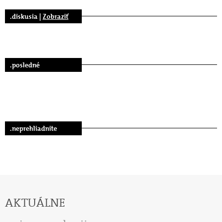
.diskusia |
Zobraziť
.posledné
.neprehliadnite
AKTUÁLNE