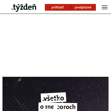
prihlásiť
predplatné