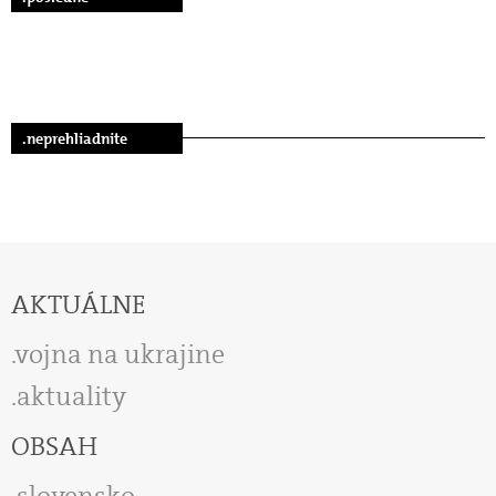
.neprehliadnite
AKTUÁLNE
vojna na ukrajine
aktuality
OBSAH
slovensko