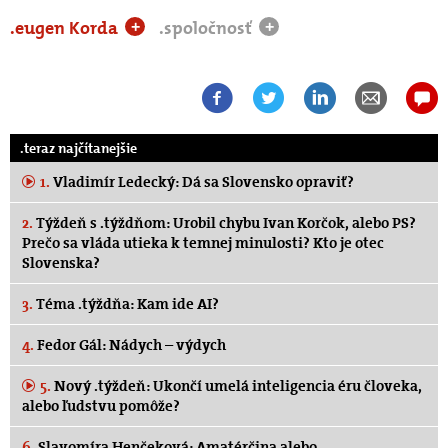
.eugen Korda
.spoločnosť
+
+
.teraz najčítanejšie
1.
Vladimír Ledecký: Dá sa Slovensko opraviť?
2.
Týždeň s .týždňom: Urobil chybu Ivan Korčok, alebo PS?
Prečo sa vláda utieka k temnej minulosti? Kto je otec
Slovenska?
3.
Téma .týždňa: Kam ide AI?
4.
Fedor Gál: Nádych – výdych
5.
Nový .týždeň: Ukončí umelá inteligencia éru človeka,
alebo ľudstvu pomôže?
6.
Slavomíra Henčeková: Amatérčina alebo…