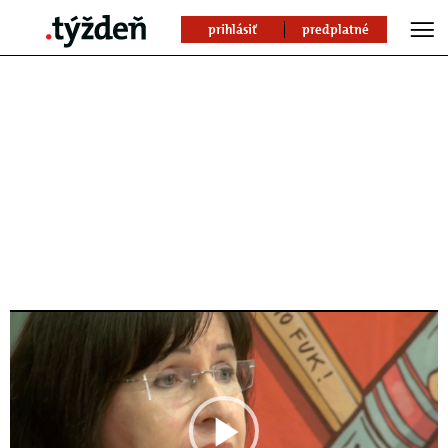
prihlásiť
predplatné