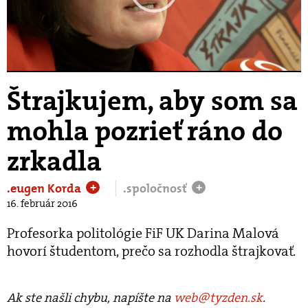
Play
Video
Štrajkujem, aby som sa
mohla pozrieť ráno do
zrkadla
.eugen Korda
.spoločnosť
+
+
16. február 2016
Profesorka politológie FiF UK Darina Malová
hovorí študentom, prečo sa rozhodla štrajkovať.
Ak ste našli chybu, napíšte na
web@tyzden.sk
.