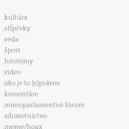
kultúra
stĺpčeky
veda
šport
fototémy
video
ako je to (s)právne
komentáre
mimoparlamentné fórum
zdravotníctvo
meme/hoax