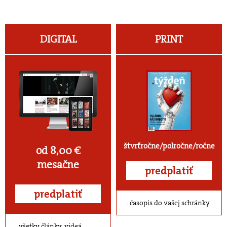
DIGITAL
PRINT
štvrťročne/polročne/ročne
od 8,00 €
mesačne
predplatiť
predplatiť
časopis do vašej schránky
všetky články, videá