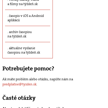
a filmy na týždeň.sk
časopis v iOS a Android
aplikácii
archív časopisu
na týždeň.sk
aktuálne vydanie
časopisu na týždeň.sk
Potrebujete pomoc?
Ak máte problém alebo otázku, napíšte nám na
predplatne@tyzden.sk
.
Časté otázky