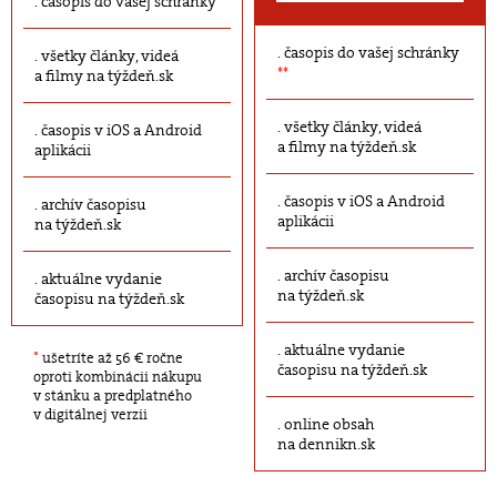
časopis do vašej schránky
časopis do vašej schránky
všetky články, videá
**
a filmy na týždeň.sk
všetky články, videá
časopis v iOS a Android
a filmy na týždeň.sk
aplikácii
časopis v iOS a Android
archív časopisu
aplikácii
na týždeň.sk
archív časopisu
aktuálne vydanie
na týždeň.sk
časopisu na týždeň.sk
aktuálne vydanie
*
ušetríte až 56 € ročne
časopisu na týždeň.sk
oproti kombinácii nákupu
v stánku a predplatného
v digitálnej verzii
online obsah
na dennikn.sk