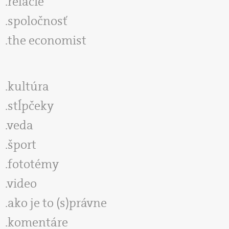
relácie
spoločnosť
the economist
kultúra
stĺpčeky
veda
šport
fototémy
video
ako je to (s)právne
komentáre