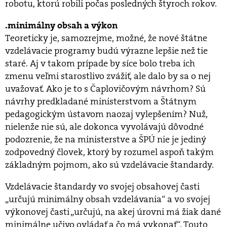
robotu, ktorú robili počas posledných štyroch rokov.
.minimálny obsah a výkon
Teoreticky je, samozrejme, možné, že nové štátne
vzdelávacie programy budú výrazne lepšie než tie
staré. Aj v takom prípade by síce bolo treba ich
zmenu veľmi starostlivo zvážiť, ale dalo by sa o nej
uvažovať. Ako je to s Čaplovičovým návrhom? Sú
návrhy predkladané ministerstvom a Štátnym
pedagogickým ústavom naozaj vylepšením? Nuž,
nielenže nie sú, ale dokonca vyvolávajú dôvodné
podozrenie, že na ministerstve a ŠPÚ nie je jediný
zodpovedný človek, ktorý by rozumel aspoň takým
základným pojmom, ako sú vzdelávacie štandardy.
Vzdelávacie štandardy vo svojej obsahovej časti
„určujú minimálny obsah vzdelávania“ a vo svojej
výkonovej časti „určujú, na akej úrovni má žiak dané
minimálne učivo ovládať a čo má vykonať“. Touto