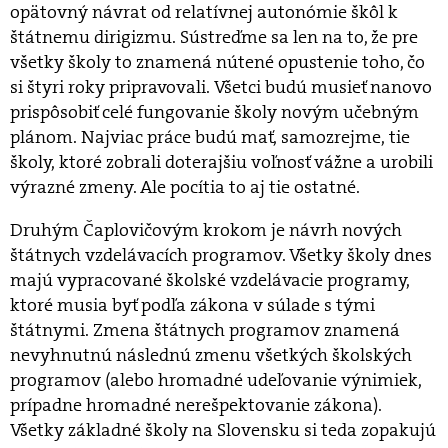
opätovný návrat od relatívnej autonómie škôl k
štátnemu dirigizmu. Sústreďme sa len na to, že pre
všetky školy to znamená nútené opustenie toho, čo
si štyri roky pripravovali. Všetci budú musieť nanovo
prispôsobiť celé fungovanie školy novým učebným
plánom. Najviac práce budú mať, samozrejme, tie
školy, ktoré zobrali doterajšiu voľnosť vážne a urobili
výrazné zmeny. Ale pocítia to aj tie ostatné.
Druhým Čaplovičovým krokom je návrh nových
štátnych vzdelávacích programov. Všetky školy dnes
majú vypracované školské vzdelávacie programy,
ktoré musia byť podľa zákona v súlade s tými
štátnymi. Zmena štátnych programov znamená
nevyhnutnú následnú zmenu všetkých školských
programov (alebo hromadné udeľovanie výnimiek,
prípadne hromadné nerešpektovanie zákona).
Všetky základné školy na Slovensku si teda zopakujú