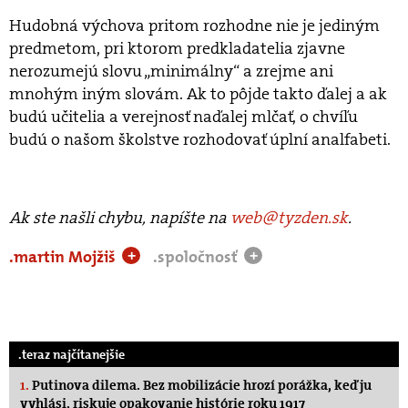
Hudobná výchova pritom rozhodne nie je jediným
predmetom, pri ktorom predkladatelia zjavne
nerozumejú slovu „minimálny“ a zrejme ani
mnohým iným slovám. Ak to pôjde takto ďalej a ak
budú učitelia a verejnosť naďalej mlčať, o chvíľu
budú o našom školstve rozhodovať úplní analfabeti.
Ak ste našli chybu, napíšte na
web@tyzden.sk
.
.martin Mojžiš
.spoločnosť
+
+
.teraz najčítanejšie
1.
Putinova dilema. Bez mobilizácie hrozí porážka, keď ju
vyhlási, riskuje opakovanie histórie roku 1917