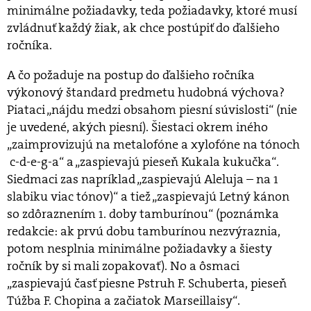
minimálne požiadavky, teda požiadavky, ktoré musí
zvládnuť každý žiak, ak chce postúpiť do ďalšieho
ročníka.
A čo požaduje na postup do ďalšieho ročníka
výkonový štandard predmetu hudobná výchova?
Piataci „nájdu medzi obsahom piesní súvislosti“ (nie
je uvedené, akých piesní). Šiestaci okrem iného
„zaimprovizujú na metalofóne a xylofóne na tónoch
c-d-e-g-a“ a „zaspievajú pieseň Kukala kukučka“.
Siedmaci zas napríklad „zaspievajú Aleluja – na 1
slabiku viac tónov)“ a tiež „zaspievajú Letný kánon
so zdôraznením 1. doby tamburínou“ (poznámka
redakcie: ak prvú dobu tamburínou nezvýraznia,
potom nesplnia minimálne požiadavky a šiesty
ročník by si mali zopakovať). No a ôsmaci
„zaspievajú časť piesne Pstruh F. Schuberta, pieseň
Túžba F. Chopina a začiatok Marseillaisy“.