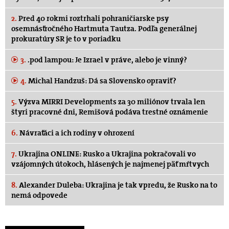
2.
Pred 40 rokmi roztrhali pohraničiarske psy
osemnásťročného Hartmuta Tautza. Podľa generálnej
prokuratúry SR je to v poriadku
3.
.pod lampou: Je Izrael v práve, alebo je vinný?
4.
Michal Handzuš: Dá sa Slovensko opraviť?
5.
Výzva MIRRI Developments za 30 miliónov trvala len
štyri pracovné dni, Remišová podáva trestné oznámenie
6.
Návraťáci a ich rodiny v ohrození
7.
Ukrajina ONLINE: Rusko a Ukrajina pokračovali vo
vzájomných útokoch, hlásených je najmenej päť mŕtvych
8.
Alexander Duleba: Ukrajina je tak vpredu, že Rusko na to
nemá odpovede