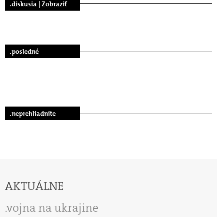
.diskusia |
Zobraziť
.posledné
.neprehliadnite
AKTUÁLNE
vojna na ukrajine