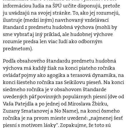
informáciou ľudia na ŠPÚ určite disponujú, pretože
ju uvádzajú na svojej stránke. To, ako jej rozumejú,
ilustruje (medzi iným) navrhovaný vzdelávací
štandard z predmetu hudobná výchova (mohli by
sme vybrať aj iný príklad, ale hudobnej výchove
rozumie predsa len viac ľudí ako odborným
predmetom).
Podľa obsahového štandardu predmetu hudobná
výchova má každý žiak na konci piateho ročníka
ovládať pojmy ako agogika a terasová dynamika, na
konci šiesteho ročníka zas Seikilovu pieseň. Na konci
siedmeho ročníka je v obsahovom štandarde
uvedených päť povinných populárnych piesní (dve od
Vaša Patejdla a po jednej od Miroslava Žbirku,
Zuzany Smatanovej a No Name), na konci ôsmeho
ročníka je na prvom mieste uvedené: „najmenej šesť
piesní s motívom lásky“. Zopakujme, že toto sú