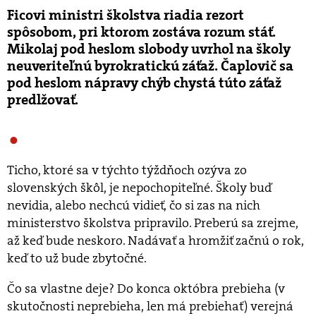
Ficovi ministri školstva riadia rezort
spôsobom, pri ktorom zostáva rozum stáť.
Mikolaj pod heslom slobody uvrhol na školy
neuveriteľnú byrokratickú záťaž. Čaplovič sa
pod heslom nápravy chýb chystá túto záťaž
predlžovať.
Ticho, ktoré sa v týchto týždňoch ozýva zo
slovenských škôl, je nepochopiteľné. Školy buď
nevidia, alebo nechcú vidieť, čo si zas na nich
ministerstvo školstva pripravilo. Preberú sa zrejme,
až keď bude neskoro. Nadávať a hromžiť začnú o rok,
keď to už bude zbytočné.
Čo sa vlastne deje? Do konca októbra prebieha (v
skutočnosti neprebieha, len má prebiehať) verejná