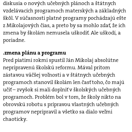
diskusia o nových učebných plánoch a štátnych
vzdelávacích programoch materských a základných
škôl. V súčasnosti platné programy pochádzajú ešte
z Mikolajových čias, a preto by sa mohlo zdať, že ich
zmena by školám nemusela uškodiť. Ale uškodí, a
poriadne.
.zmena plánu a programu
Pred piatimi rokmi spustil Ján Mikolaj absolútne
nepripravenú školskú reformu. Mával pritom
zástavou väčšej voľnosti a v štátnych učebných
programoch stanovil školám len časť toho, čo majú
učiť – zvyšok si mali doplniť v školských učebných
programoch. Problém bol v tom, že školy nikto na
obrovskú robotu s prípravou vlastných učebných
programov nepripravil a všetko sa dialo veľmi
chaoticky.