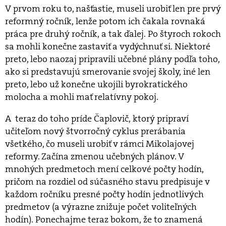
V prvom roku to, našťastie, museli urobiť len pre prvý
reformný ročník, lenže potom ich čakala rovnaká
práca pre druhý ročník, a tak ďalej. Po štyroch rokoch
sa mohli konečne zastaviť a vydýchnuť si. Niektoré
preto, lebo naozaj pripravili učebné plány podľa toho,
ako si predstavujú smerovanie svojej školy, iné len
preto, lebo už konečne ukojili byrokratického
molocha a mohli mať relatívny pokoj.
A teraz do toho príde Čaplovič, ktorý pripraví
učiteľom nový štvorročný cyklus prerábania
všetkého, čo museli urobiť v rámci Mikolajovej
reformy. Začína zmenou učebných plánov. V
mnohých predmetoch mení celkové počty hodín,
pričom na rozdiel od súčasného stavu predpisuje v
každom ročníku presné počty hodín jednotlivých
predmetov (a výrazne znižuje počet voliteľných
hodín). Ponechajme teraz bokom, že to znamená