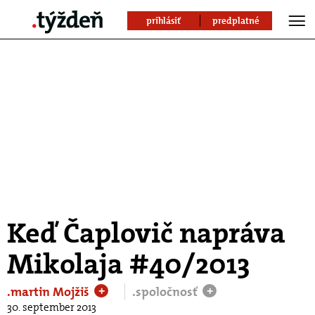
prihlásiť
predplatné
Keď Čaplovič napráva
Mikolaja #40/2013
.martin Mojžiš
.spoločnosť
+
+
30. september 2013