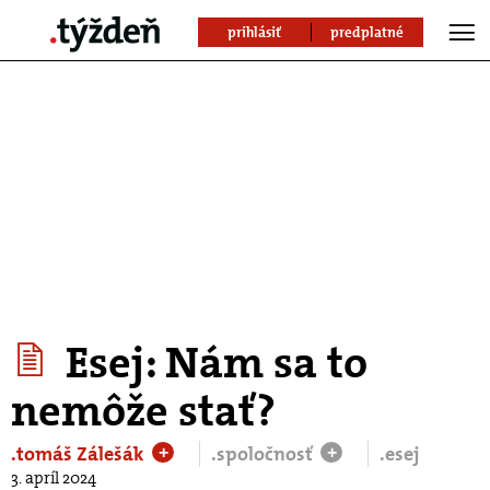
prihlásiť
predplatné
Esej: Nám sa to
nemôže stať?
.tomáš Zálešák
.spoločnosť
.esej
+
+
3. apríl 2024