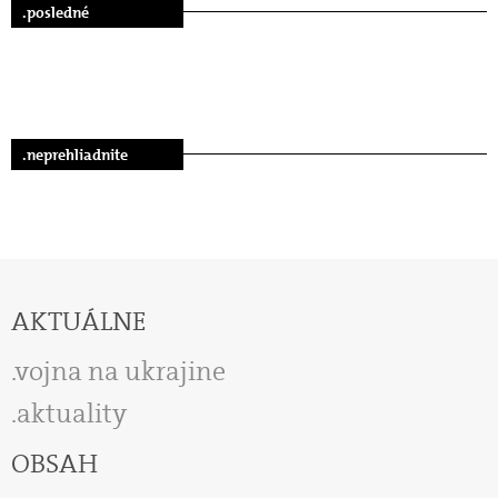
.posledné
.neprehliadnite
AKTUÁLNE
vojna na ukrajine
aktuality
OBSAH