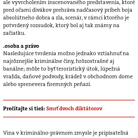
ale vyvrcholením inscenovaného predstavenia, ktoré
pred očami divákov prehráva nadčasový príbeh boja
absolútneho dobra a zla, scenár, v rámci ktorého je
potvrdený rozsudok, ktorý bol aj tak známy na
začiatku.
osoba a právo
Nasledujúce tvrdenia možno jednako vztiahnuť na
najrôznejšie kriminálne činy, hrôzostrašné aj
banálne; môže to byť teroristický útok, lúpežná
vražda, daňové podvody, krádež v obchodnom dome
alebo sprenevera firemných peňazí.
Prečítajte si tiež:
Smrť dvoch diktátorov
Vina v kriminálno-právnom zmysle je pripísateľná