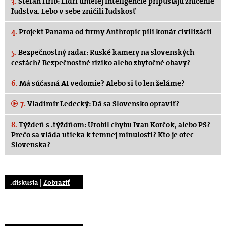
3.
Štefan Hríb: Lídri umelej inteligencie pripúšťajú zničenie
ľudstva. Lebo v sebe zničili ľudskosť
4.
Projekt Panama od firmy Anthropic píli konár civilizácii
5.
Bezpečnostný radar: Ruské kamery na slovenských
cestách? Bezpečnostné riziko alebo zbytočné obavy?
6.
Má súčasná AI vedomie? Alebo si to len želáme?
7.
Vladimír Ledecký: Dá sa Slovensko opraviť?
8.
Týždeň s .týždňom: Urobil chybu Ivan Korčok, alebo PS?
Prečo sa vláda utieka k temnej minulosti? Kto je otec
Slovenska?
.diskusia |
Zobraziť