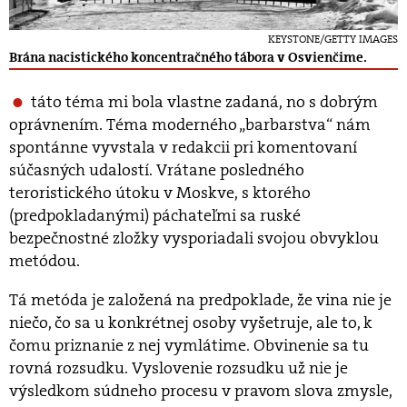
KEYSTONE/GETTY IMAGES
Brána nacistického koncentračného tábora v Osvienčime.
táto téma mi bola vlastne zadaná, no s dobrým
oprávnením. Téma moderného „barbarstva“ nám
spontánne vyvstala v redakcii pri komentovaní
súčasných udalostí. Vrátane posledného
teroristického útoku v Moskve, s ktorého
(predpokladanými) páchateľmi sa ruské
bezpečnostné zložky vysporiadali svojou obvyklou
metódou.
Tá metóda je založená na predpoklade, že vina nie je
niečo, čo sa u konkrétnej osoby vyšetruje, ale to, k
čomu priznanie z nej vymlátime. Obvinenie sa tu
rovná rozsudku. Vyslovenie rozsudku už nie je
výsledkom súdneho procesu v pravom slova zmysle,