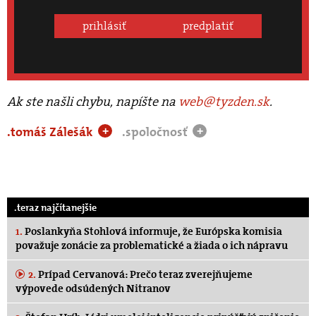
prihlásiť
predplatiť
Ak ste našli chybu, napíšte na
web@tyzden.sk
.
.tomáš Zálešák
.spoločnosť
+
+
.teraz najčítanejšie
1.
Poslankyňa Stohlová informuje, že Európska komisia
považuje zonácie za problematické a žiada o ich nápravu
2.
Prípad Cervanová: Prečo teraz zverejňujeme
výpovede odsúdených Nitranov