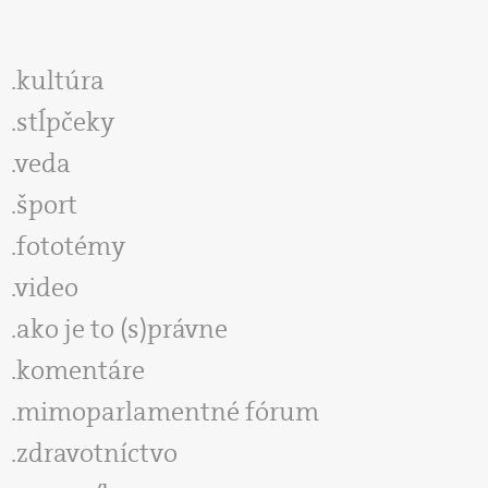
kultúra
stĺpčeky
veda
šport
fototémy
video
ako je to (s)právne
komentáre
mimoparlamentné fórum
zdravotníctvo