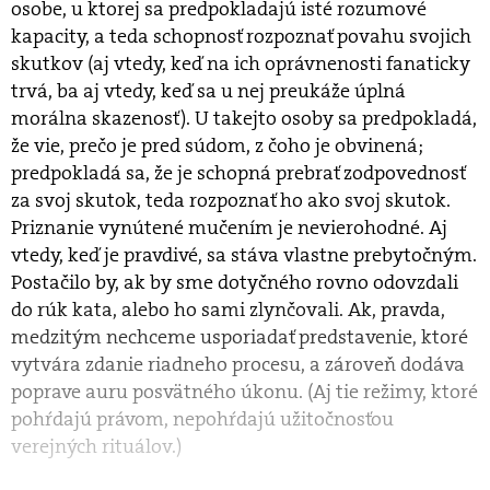
osobe, u ktorej sa predpokladajú isté rozumové
kapacity, a teda schopnosť rozpoznať povahu svojich
skutkov (aj vtedy, keď na ich oprávnenosti fanaticky
trvá, ba aj vtedy, keď sa u nej preukáže úplná
morálna skazenosť). U takejto osoby sa predpokladá,
že vie, prečo je pred súdom, z čoho je obvinená;
predpokladá sa, že je schopná prebrať zodpovednosť
za svoj skutok, teda rozpoznať ho ako svoj skutok.
Priznanie vynútené mučením je nevierohodné. Aj
vtedy, keď je pravdivé, sa stáva vlastne prebytočným.
Postačilo by, ak by sme dotyčného rovno odovzdali
do rúk kata, alebo ho sami zlynčovali. Ak, pravda,
medzitým nechceme usporiadať predstavenie, ktoré
vytvára zdanie riadneho procesu, a zároveň dodáva
poprave auru posvätného úkonu. (Aj tie režimy, ktoré
pohŕdajú právom, nepohŕdajú užitočnosťou
verejných rituálov.)