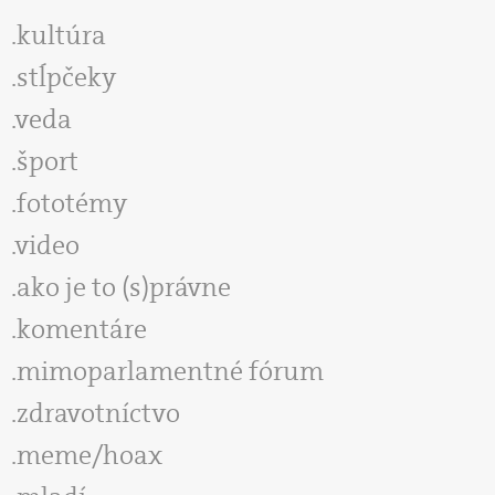
kultúra
stĺpčeky
veda
šport
fototémy
video
ako je to (s)právne
komentáre
mimoparlamentné fórum
zdravotníctvo
meme/hoax