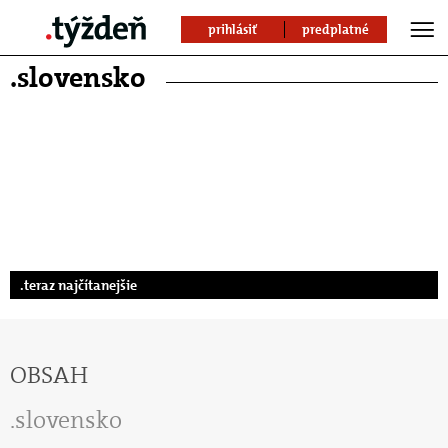
prihlásiť
predplatné
.slovensko
.teraz najčítanejšie
OBSAH
slovensko