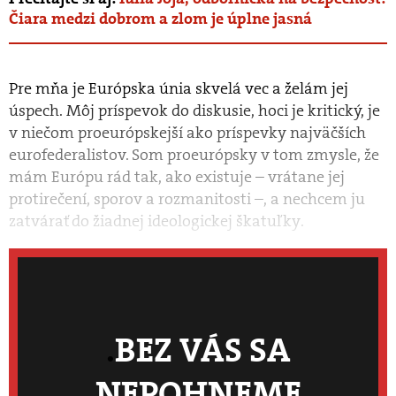
Čiara medzi dobrom a zlom je úplne jasná
Pre mňa je Európska únia skvelá vec a želám jej
úspech. Môj príspevok do diskusie, hoci je kritický, je
v niečom proeurópskejší ako príspevky najväčších
eurofederalistov. Som proeurópsky v tom zmysle, že
mám Európu rád tak, ako existuje – vrátane jej
protirečení, sporov a rozmanitosti –, a nechcem ju
zatvárať do žiadnej ideologickej škatuľky.
BEZ VÁS SA
NEPOHNEME