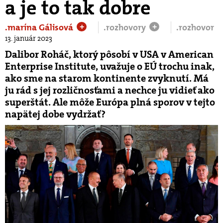
a je to tak dobre
.marína Gálisová
.rozhovory
.rozhovor
+
+
13. január 2023
Dalibor Roháč, ktorý pôsobí v USA v American
Enterprise Institute, uvažuje o EÚ trochu inak,
ako sme na starom kontinente zvyknutí. Má
ju rád s jej rozličnosťami a nechce ju vidieť ako
superštát. Ale môže Európa plná sporov v tejto
napätej dobe vydržať?