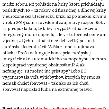
medzi sebou. Pri pohľade na krízy, ktoré prichádzajú
posledných 10 – 12 rokov, od finančnej a dlhovej krízy
v eurozóne cez utečeneckú krízu až po anexiu Krymu
v roku 2014 som si uvedomil zaujímavý rozpor. Roky
sa predpokladalo, že krízy a vypäté situácie ženú
integračný motor dopredu, ale v skutočnosti sme ani
v jednej z týchto situácií nevideli veľký posun k
európskej federalizácii. Vzišla z toho zaujímavá
otázka: Prečo nefunguje koncepcia európskej
integrácie ako automatického samopohybu smerom
k spolupráci vynútenej okolnosťami? A ak
nefunguje, sú možné iné prístupy? Lebo EÚ
vygenerovala veľa výdobytkov, ktorých by sme sa
nemali chcieť zbavovať – tak ako sa ich chcú
zbavovať napríklad ľudia na extrémnej pravici.
Prečítajte si aj:
Iulia Joja, odborníčka na bezpečnosť: