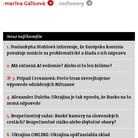
.marína Gálisová
.rozhovory
+
+
.teraz najčítanejšie
1.
Poslankyňa Stohlová informuje, že Európska komisia
považuje zonácie za problematické a žiada o ich nápravu
2.
Má súčasná AI vedomie? Alebo si to len želáme?
3.
Prípad Cervanová: Prečo teraz zverejňujeme
výpovede odsúdených Nitranov
4.
Alexander Duleba: Ukrajina je tak vpredu, že Rusko na to
nemá odpovede
5.
Bezpečnostný radar: Ruské kamery na slovenských
cestách? Bezpečnostné riziko alebo zbytočné obavy?
6.
Ukrajina ONLINE: Ukrajina opäť zasiahla sklad