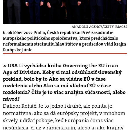
ANADOLU AGENCY/GETTY IMAGES
6. október 2022 Praha, Česká republika: Prvé zasadnutie
Európskeho politického spoločenstva, ktoré predchádzalo
neformálnemu stretnutiu hláv štátov a predsedov vlád krajín
Európskej únie.
v USA ti vychádza kniha Governing the EU in an
Age of Division. Keby si mal odsúhlasiť slovenský
preklad, bolo by to Ako sa vládne EÚ v čase
rozdelenia alebo Ako sa má vládnuť EÚ v čase
rozdelenia? Čiže je to viac analýza súčasnosti, alebo
návod?
Dalibor Roháč: Je to jedno i druhé, ale pointa je
normatívna: ako sa dá európsky projekt, v mnohom
skvelý, udržať pokope, keď Európania čoraz viac
nesúhlasia, či už v rámci krajín, alebo aj ako krajiny