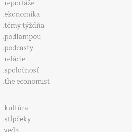
reportáže
ekonomika
témy týždňa
podlampou
podcasty
relácie
spoločnosť
the economist
kultúra
stĺpčeky
veda