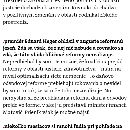
Trestného zákona a Trestného poriadku. V oblasti
justície dochádza k zmenám. Rovnako dochádza
v pozitívnym zmenám v oblasti podnikateľského
prostredia.
premiér Eduard Heger ohlásil v auguste reformnú
jeseň. Zdá sa však, že z nej nič nebude a rovnako sa
zdá, že táto vláda kľúčové reformy nerealizuje.
Nepredbiehal by som. Je možné, že koalíciou prejdú
reformy v oblasti justície, zdravotníctva
–
mám na
mysli optimalizáciu siete nemocníc
–
, o daňovo-
odvodovej reforme prebiehajú rokovania a nevidel
by som to tak, že sa nič z toho nezrealizuje. No
nemyslím si, že predkladaná reforma daní a odvodov
prejde vo forme, v akej ju predstavil minister financií
Matovič. Prienik však je možné nájsť.
niekoľko mesiacov si mnohí ľudia pri pohľade na