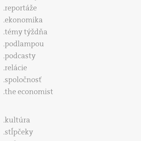
reportáže
ekonomika
témy týždňa
podlampou
podcasty
relácie
spoločnosť
the economist
kultúra
stĺpčeky