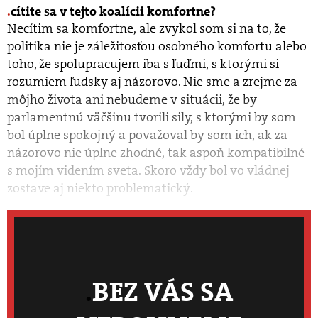
cítite sa v tejto koalícii komfortne?
Necítim sa komfortne, ale zvykol som si na to, že
politika nie je záležitosťou osobného komfortu alebo
toho, že spolupracujem iba s ľuďmi, s ktorými si
rozumiem ľudsky aj názorovo. Nie sme a zrejme za
môjho života ani nebudeme v situácii, že by
parlamentnú väčšinu tvorili sily, s ktorými by som
bol úplne spokojný a považoval by som ich, ak za
názorovo nie úplne zhodné, tak aspoň kompatibilné
s mojím videním sveta. Skoro vždy bol vo vládnej
zostave aj niekto problematický.
BEZ VÁS SA