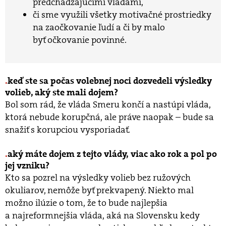
predchádzajúcimi vládami,
či sme využili všetky motivačné prostriedky
na zaočkovanie ľudí a či by malo
byť očkovanie povinné.
keď ste sa počas volebnej noci dozvedeli výsledky
volieb, aký ste mali dojem?
Bol som rád, že vláda Smeru končí a nastúpi vláda,
ktorá nebude korupčná, ale práve naopak – bude sa
snažiť s korupciou vysporiadať.
aký máte dojem z tejto vlády, viac ako rok a pol po
jej vzniku?
Kto sa pozrel na výsledky volieb bez ružových
okuliarov, nemôže byť prekvapený. Niekto mal
možno ilúzie o tom, že to bude najlepšia
a najreformnejšia vláda, aká na Slovensku kedy