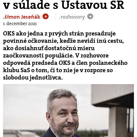
v súlade s Ústavou SR
.šimon Jeseňák
.rozhovory
+
+
1. december 2021
OKS ako jedna z prvých strán presadzuje
povinné očkovanie, keďže nevidí inú cestu,
ako dosiahnuť dostatočnú mieru
zaočkovanosti populácie. V rozhovore
odpovedá predseda OKS a člen poslaneckého
klubu SaS o tom, či to nie je v rozpore so
slobodou jednotlivca.