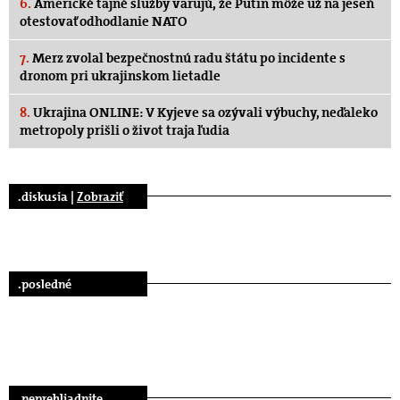
6.
Americké tajné služby varujú, že Putin môže už na jeseň
otestovať odhodlanie NATO
7.
Merz zvolal bezpečnostnú radu štátu po incidente s
dronom pri ukrajinskom lietadle
8.
Ukrajina ONLINE: V Kyjeve sa ozývali výbuchy, neďaleko
metropoly prišli o život traja ľudia
.diskusia |
Zobraziť
.posledné
.neprehliadnite