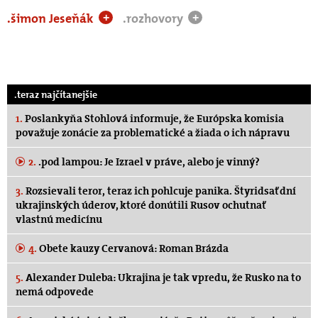
.šimon Jeseňák
.rozhovory
+
+
.teraz najčítanejšie
1.
Poslankyňa Stohlová informuje, že Európska komisia
považuje zonácie za problematické a žiada o ich nápravu
2.
.pod lampou: Je Izrael v práve, alebo je vinný?
3.
Rozsievali teror, teraz ich pohlcuje panika. Štyridsať dní
ukrajinských úderov, ktoré donútili Rusov ochutnať
vlastnú medicínu
4.
Obete kauzy Cervanová: Roman Brázda
5.
Alexander Duleba: Ukrajina je tak vpredu, že Rusko na to
nemá odpovede