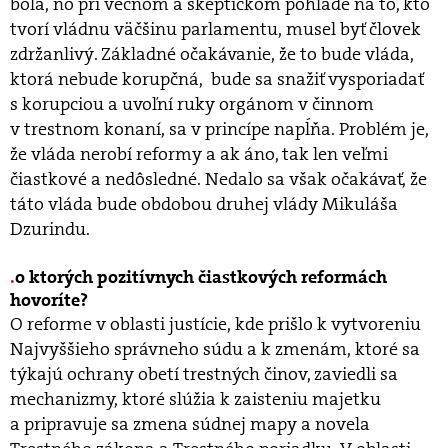
bola, no pri vecnom a skeptickom pohľade na to, kto
tvorí vládnu väčšinu parlamentu, musel byť človek
zdržanlivý. Základné očakávanie, že to bude vláda,
ktorá nebude korupčná, bude sa snažiť vysporiadať
s korupciou a uvoľní ruky orgánom v činnom
v trestnom konaní, sa v princípe napĺňa. Problém je,
že vláda nerobí reformy a ak áno, tak len veľmi
čiastkové a nedôsledné. Nedalo sa však očakávať, že
táto vláda bude obdobou druhej vlády Mikuláša
Dzurindu.
o ktorých pozitívnych čiastkových reformách
hovoríte?
O reforme v oblasti justície, kde prišlo k vytvoreniu
Najvyššieho správneho súdu a k zmenám, ktoré sa
týkajú ochrany obetí trestných činov, zaviedli sa
mechanizmy, ktoré slúžia k zaisteniu majetku
a pripravuje sa zmena súdnej mapy a novela