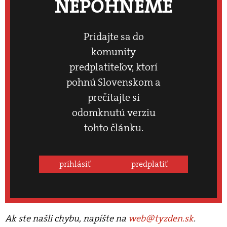
NEPOHNEME
Pridajte sa do
komunity
predplatiteľov, ktorí
pohnú Slovenskom a
prečítajte si
odomknutú verziu
tohto článku.
prihlásiť
predplatiť
Ak ste našli chybu, napíšte na
web@tyzden.sk
.