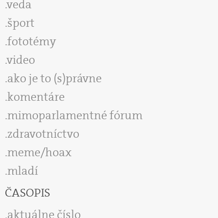
veda
šport
fototémy
video
ako je to (s)právne
komentáre
mimoparlamentné fórum
zdravotníctvo
meme/hoax
mladí
ČASOPIS
aktuálne číslo