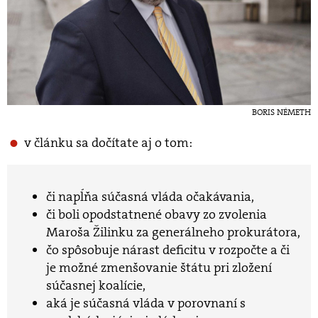
BORIS NÉMETH
v článku sa dočítate aj o tom:
či napĺňa súčasná vláda očakávania,
či boli opodstatnené obavy zo zvolenia
Maroša Žilinku za generálneho prokurátora,
čo spôsobuje nárast deficitu v rozpočte a či
je možné zmenšovanie štátu pri zložení
súčasnej koalície,
aká je súčasná vláda v porovnaní s