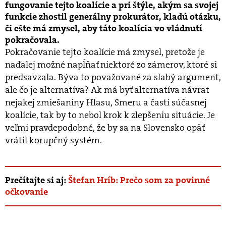
fungovanie tejto koalície a pri štýle, akým sa svojej
funkcie zhostil generálny prokurátor, kladú otázku,
či ešte má zmysel, aby táto koalícia vo vládnutí
pokračovala.
Pokračovanie tejto koalície má zmysel, pretože je
naďalej možné napĺňať niektoré zo zámerov, ktoré si
predsavzala. Býva to považované za slabý argument,
ale čo je alternatíva? Ak má byť alternatíva návrat
nejakej zmiešaniny Hlasu, Smeru a časti súčasnej
koalície, tak by to nebol krok k zlepšeniu situácie. Je
veľmi pravdepodobné, že by sa na Slovensko opäť
vrátil korupčný systém.
Prečítajte si aj:
Štefan Hríb: Prečo som za povinné
očkovanie