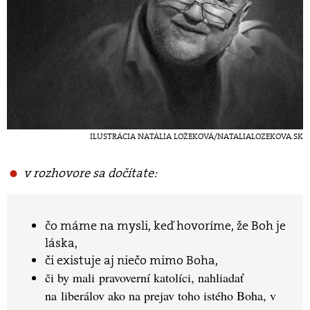
ILUSTRÁCIA NATÁLIA LOŽEKOVÁ/NATALIALOZEKOVA.SK
v rozhovore sa dočítate:
čo máme na mysli, keď hovoríme, že Boh je
láska,
či existuje aj niečo mimo Boha,
či by mali
pravoverní katolíci, nahliadať
na
liberálov ako na prejav toho istého Bo
ha, v