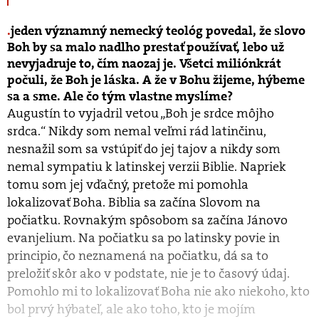
jeden významný nemecký teológ povedal, že slovo
Boh by sa malo nadlho prestať používať, lebo už
nevyjadruje to, čím naozaj je. Všetci miliónkrát
počuli, že Boh je láska. A že v Bohu žijeme, hýbeme
sa a sme. Ale čo tým vlastne myslíme?
Augustín to vyjadril vetou „Boh je srdce môjho
srdca.“ Nikdy som nemal veľmi rád latinčinu,
nesnažil som sa vstúpiť do jej tajov a nikdy som
nemal sympatiu k latinskej verzii Biblie. Napriek
tomu som jej vďačný, pretože mi pomohla
lokalizovať Boha. Biblia sa začína Slovom na
počiatku. Rovnakým spôsobom sa začína Jánovo
evanjelium. Na počiatku sa po latinsky povie in
principio, čo neznamená na počiatku, dá sa to
preložiť skôr ako v podstate, nie je to časový údaj.
Pomohlo mi to lokalizovať Boha nie ako niekoho, kto
bol prvý hýbateľ, ale ako toho, kto je mojím