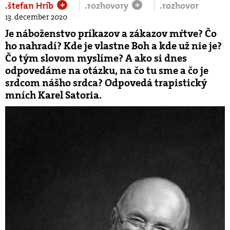
.štefan Hríb
.rozhovory
.rozhovor
+
+
13. december 2020
Je náboženstvo príkazov a zákazov mŕtve? Čo
ho nahradí? Kde je vlastne Boh a kde už nie je?
Čo tým slovom myslíme? A ako si dnes
odpovedáme na otázku, na čo tu sme a čo je
srdcom nášho srdca? Odpovedá trapistický
mních Karel Satoria.