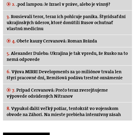
2.
.pod lampou: Je Izrael v práve, alebo je vinný?
3.
Rozsievali teror, teraz ich pohlcuje panika. Štyridsať dní
ukrajinských úderov, ktoré donútili Rusov ochutnať
vlastnú medicínu
4.
Obete kauzy Cervanová: Roman Brázda
5.
Alexander Duleba: Ukrajina je tak vpredu, že Rusko na to
nemá odpovede
6.
Výzva MIRRI Developments za 30 miliónov trvala len
štyri pracovné dni, Remišová podáva trestné oznámenie
7.
Prípad Cervanová: Prečo teraz zverejňujeme
výpovede odsúdených Nitranov
8.
Vypukol ďalší veľký požiar, tentokrát vo vojenskom
obvode na Záhorí. Na mieste prebieha intenzívny zásah