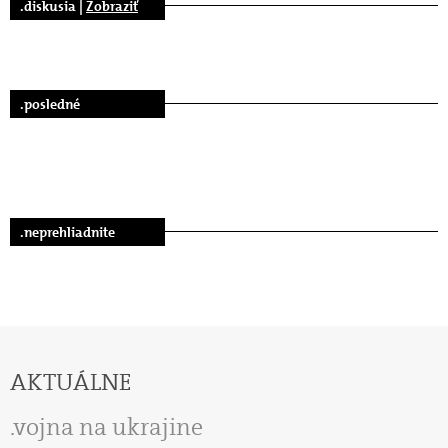
.diskusia |
Zobraziť
.posledné
.neprehliadnite
AKTUÁLNE
vojna na ukrajine