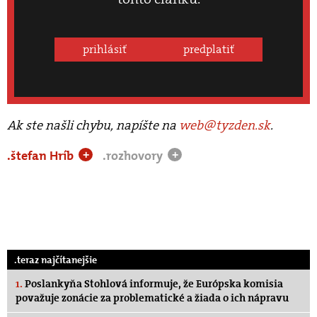
prihlásiť
predplatiť
Ak ste našli chybu, napíšte na
web@tyzden.sk
.
.štefan Hríb
.rozhovory
+
+
.teraz najčítanejšie
1.
Poslankyňa Stohlová informuje, že Európska komisia
považuje zonácie za problematické a žiada o ich nápravu