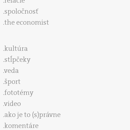
relácie
spoločnosť
the economist
kultúra
stĺpčeky
veda
šport
fototémy
video
ako je to (s)právne
komentáre