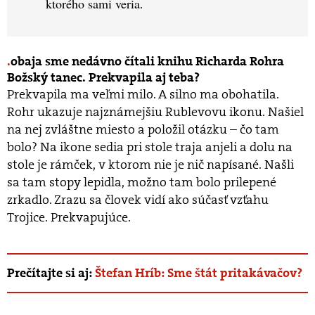
ktorého sami veria
.
obaja sme nedávno čítali knihu Richarda Rohra
Božský tanec. Prekvapila aj teba?
Prekvapila ma veľmi milo. A silno ma obohatila.
Rohr ukazuje najznámejšiu Rublevovu ikonu. Našiel
na nej zvláštne miesto a položil otázku – čo tam
bolo? Na ikone sedia pri stole traja anjeli a dolu na
stole je rámček, v ktorom nie je nič napísané. Našli
sa tam stopy lepidla, možno tam bolo prilepené
zrkadlo. Zrazu sa človek vidí ako súčasť vzťahu
Trojice. Prekvapujúce.
Prečítajte si aj:
Štefan Hríb: Sme štát pritakávačov?