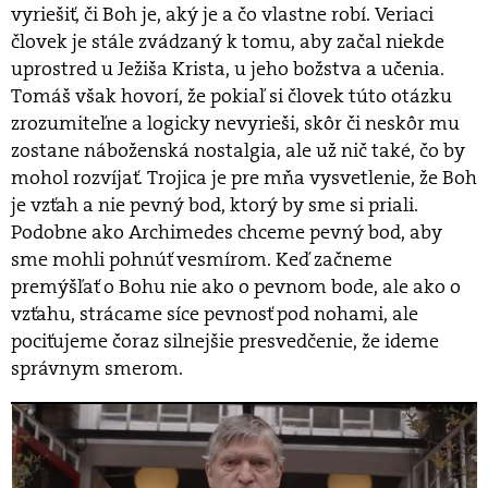
vyriešiť, či Boh je, aký je a čo vlastne robí. Veriaci
človek je stále zvádzaný k tomu, aby začal niekde
uprostred u Ježiša Krista, u jeho božstva a učenia.
Tomáš však hovorí, že pokiaľ si človek túto otázku
zrozumiteľne a logicky nevyrieši, skôr či neskôr mu
zostane náboženská nostalgia, ale už nič také, čo by
mohol rozvíjať. Trojica je pre mňa vysvetlenie, že Boh
je vzťah a nie pevný bod, ktorý by sme si priali.
Podobne ako Archimedes chceme pevný bod, aby
sme mohli pohnúť vesmírom. Keď začneme
premýšľať o Bohu nie ako o pevnom bode, ale ako o
vzťahu, strácame síce pevnosť pod nohami, ale
pociťujeme čoraz silnejšie presvedčenie, že ideme
správnym smerom.