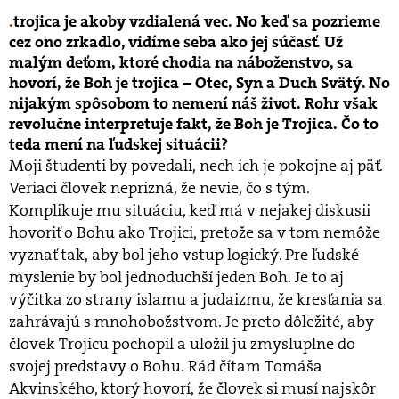
trojica je akoby vzdialená vec. No keď sa pozrieme
cez ono zrkadlo, vidíme seba ako jej súčasť. Už
malým deťom, ktoré chodia na náboženstvo, sa
hovorí, že Boh je trojica – Otec, Syn a Duch Svätý. No
nijakým spôsobom to nemení náš život. Rohr však
revolučne interpretuje fakt, že Boh je Trojica. Čo to
teda mení na ľudskej situácii?
Moji študenti by povedali, nech ich je pokojne aj päť.
Veriaci človek neprizná, že nevie, čo s tým.
Komplikuje mu situáciu, keď má v nejakej diskusii
hovoriť o Bohu ako Trojici, pretože sa v tom nemôže
vyznať tak, aby bol jeho vstup logický. Pre ľudské
myslenie by bol jednoduchší jeden Boh. Je to aj
výčitka zo strany islamu a judaizmu, že kresťania sa
zahrávajú s mnohobožstvom. Je preto dôležité, aby
človek Trojicu pochopil a uložil ju zmysluplne do
svojej predstavy o Bohu. Rád čítam Tomáša
Akvinského, ktorý hovorí, že človek si musí najskôr