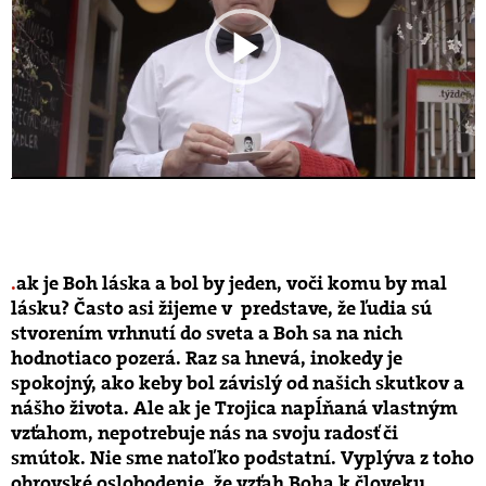
.TÝŽDEŇ
ak je Boh láska a bol by jeden, voči komu by mal
lásku? Často asi žijeme v predstave, že ľudia sú
stvorením vrhnutí do sveta a Boh sa na nich
hodnotiaco pozerá. Raz sa hnevá, inokedy je
spokojný, ako keby bol závislý od našich skutkov a
nášho života. Ale ak je Trojica napĺňaná vlastným
vzťahom, nepotrebuje nás na svoju radosť či
smútok. Nie sme natoľko podstatní. Vyplýva z toho
obrovské oslobodenie, že vzťah Boha k človeku