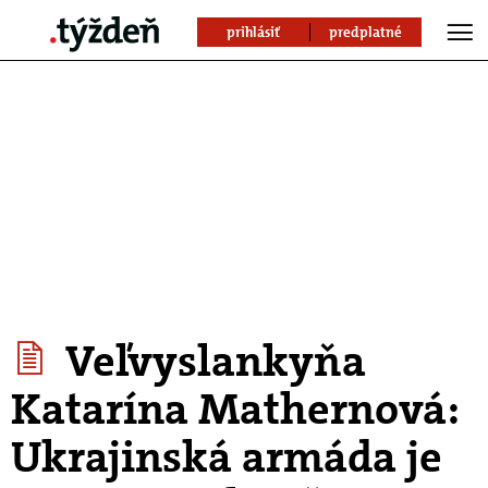
prihlásiť
predplatné
Veľvyslankyňa
Katarína Mathernová:
Ukrajinská armáda je