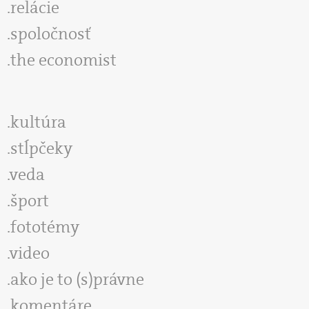
relácie
spoločnosť
the economist
kultúra
stĺpčeky
veda
šport
fototémy
video
ako je to (s)právne
komentáre