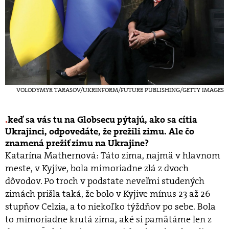
VOLODYMYR TARASOV/UKRINFORM/FUTURE PUBLISHING/GETTY IMAGES
keď sa vás tu na Globsecu pýtajú, ako sa cítia
Ukrajinci, odpovedáte, že prežili zimu. Ale čo
znamená prežiť zimu na Ukrajine?
Katarína Mathernová: Táto zima, najmä v hlavnom
meste, v Kyjive, bola mimoriadne zlá z dvoch
dôvodov. Po troch v podstate neveľmi studených
zimách prišla taká, že bolo v Kyjive mínus 23 až 26
stupňov Celzia, a to niekoľko týždňov po sebe. Bola
to mimoriadne krutá zima, aké si pamätáme len z