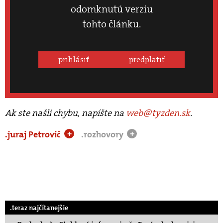
odomknutú verziu
tohto článku.
prihlásiť
predplatiť
Ak ste našli chybu, napíšte na
web@tyzden.sk
.
.juraj Petrovič
.rozhovory
+
+
.teraz najčítanejšie