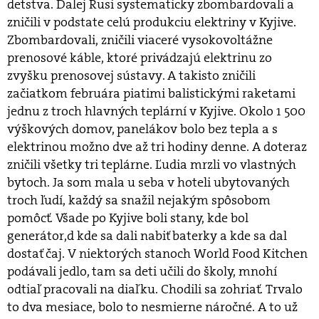
detstva. Ďalej Rusi systematicky zbombardovali a
zničili v podstate celú produkciu elektriny v Kyjive.
Zbombardovali, zničili viaceré vysokovoltážne
prenosové káble, ktoré privádzajú elektrinu zo
zvyšku prenosovej sústavy. A takisto zničili
začiatkom februára piatimi balistickými raketami
jednu z troch hlavných teplární v Kyjive. Okolo 1 500
výškových domov, panelákov bolo bez tepla a s
elektrinou možno dve až tri hodiny denne. A doteraz
zničili všetky tri teplárne. Ľudia mrzli vo vlastných
bytoch. Ja som mala u seba v hoteli ubytovaných
troch ľudí, každý sa snažil nejakým spôsobom
pomôcť. Všade po Kyjive boli stany, kde bol
generátor,d kde sa dali nabiť baterky a kde sa dal
dostať čaj. V niektorých stanoch World Food Kitchen
podávali jedlo, tam sa deti učili do školy, mnohí
odtiaľ pracovali na diaľku. Chodili sa zohriať. Trvalo
to dva mesiace, bolo to nesmierne náročné. A to už