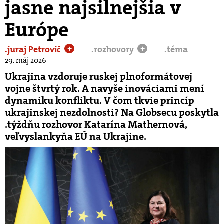
jasne najsilnejšia v
Európe
.juraj Petrovič
.rozhovory
.téma
+
+
29. máj 2026
Ukrajina vzdoruje ruskej plnoformátovej
vojne štvrtý rok. A navyše inováciami mení
dynamiku konfliktu. V čom tkvie princíp
ukrajinskej nezdolnosti? Na Globsecu poskytla
.týždňu rozhovor Katarína Mathernová,
veľvyslankyňa EÚ na Ukrajine.