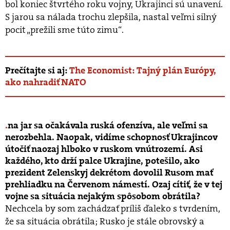
bol koniec štvrtého roku vojny, Ukrajinci sú unavení.
S jarou sa nálada trochu zlepšila, nastal veľmi silný
pocit „prežili sme túto zimu“.
Prečítajte si aj:
The Economist: Tajný plán Európy,
ako nahradiť NATO
na jar sa očakávala ruská ofenzíva, ale veľmi sa
nerozbehla. Naopak, vidíme schopnosť Ukrajincov
útočiť naozaj hlboko v ruskom vnútrozemí. Asi
každého, kto drží palce Ukrajine, potešilo, ako
prezident Zelenskyj dekrétom dovolil Rusom mať
prehliadku na Červenom námestí. Ozaj cítiť, že v tej
vojne sa situácia nejakým spôsobom obrátila?
Nechcela by som zachádzať príliš ďaleko s tvrdením,
že sa situácia obrátila; Rusko je stále obrovský a