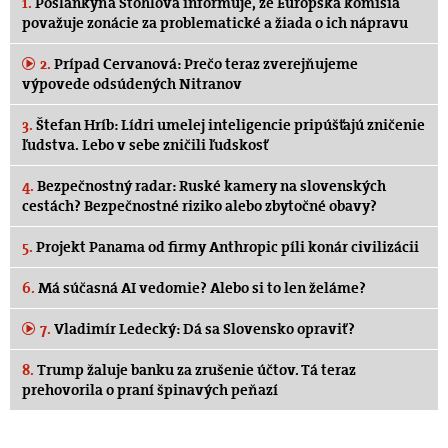
1.
Poslankyňa Stohlová informuje, že Európska komisia
považuje zonácie za problematické a žiada o ich nápravu
2.
Prípad Cervanová: Prečo teraz zverejňujeme
výpovede odsúdených Nitranov
3.
Štefan Hríb: Lídri umelej inteligencie pripúšťajú zničenie
ľudstva. Lebo v sebe zničili ľudskosť
4.
Bezpečnostný radar: Ruské kamery na slovenských
cestách? Bezpečnostné riziko alebo zbytočné obavy?
5.
Projekt Panama od firmy Anthropic píli konár civilizácii
6.
Má súčasná AI vedomie? Alebo si to len želáme?
7.
Vladimír Ledecký: Dá sa Slovensko opraviť?
8.
Trump žaluje banku za zrušenie účtov. Tá teraz
prehovorila o praní špinavých peňazí