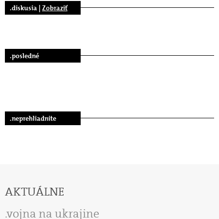
.diskusia |
Zobraziť
.posledné
.neprehliadnite
AKTUÁLNE
vojna na ukrajine