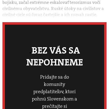
bojisku, začal extrémne eskalovať terorizmus voči
civilnému obyvateľstvu. Ruské útoky na civilistov a
civilné ciele sú čoraz častejšie a ich rozsah rastie.
BEZ VÁS SA
NEPOHNEME
Pridajte sa do
komunity
predplatiteľov, ktorí
pohnú Slovenskom a
prečítajte si