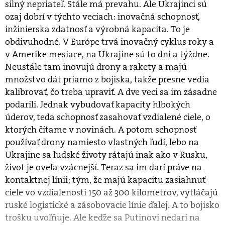
silný nepriateľ. Stále má prevahu. Ale Ukrajinci sú
ozaj dobrí v týchto veciach: inovačná schopnosť,
inžinierska zdatnosť a výrobná kapacita. To je
obdivuhodné. V Európe trvá inovačný cyklus roky a
v Amerike mesiace, na Ukrajine sú to dni a týždne.
Neustále tam inovujú drony a rakety a majú
množstvo dát priamo z bojiska, takže presne vedia
kalibrovať, čo treba upraviť. A dve veci sa im zásadne
podarili. Jednak vybudovať kapacity hlbokých
úderov, teda schopnosť zasahovať vzdialené ciele, o
ktorých čítame v novinách. A potom schopnosť
používať drony namiesto vlastných ľudí, lebo na
Ukrajine sa ľudské životy rátajú inak ako v Rusku,
život je oveľa vzácnejší. Teraz sa im darí práve na
kontaktnej línii; tým, že majú kapacitu zasiahnuť
ciele vo vzdialenosti 150 až 300 kilometrov, vytláčajú
ruské logistické a zásobovacie línie ďalej. A to bojisko
trošku uvoľňuje. Ale keďže sa Putinovi nedarí na