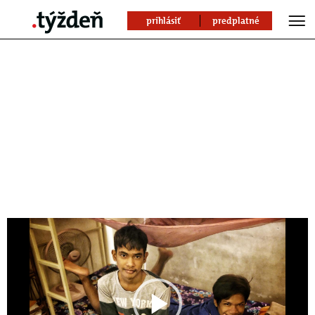
prihlásiť
predplatné