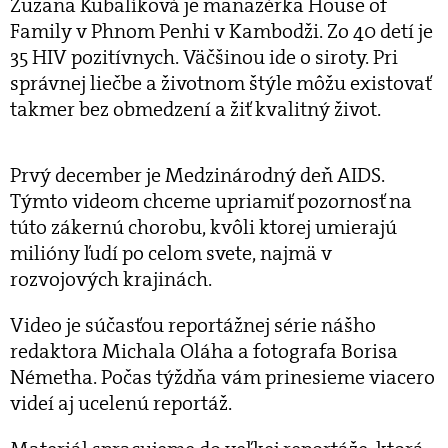
Zuzana Kubalíková je manažérka House of
Family v Phnom Penhi v Kambodži. Zo 40 detí je
35 HIV pozitívnych. Väčšinou ide o siroty. Pri
správnej liečbe a životnom štýle môžu existovať
takmer bez obmedzení a žiť kvalitný život.
Prvý december je Medzinárodný deň AIDS.
Týmto videom chceme upriamiť pozornosť na
túto zákernú chorobu, kvôli ktorej umierajú
milióny ľudí po celom svete, najmä v
rozvojových krajinách.
Video je súčasťou reportážnej série nášho
redaktora Michala Oláha a fotografa Borisa
Németha. Počas týždňa vám prinesieme viacero
videí aj ucelenú reportáž.