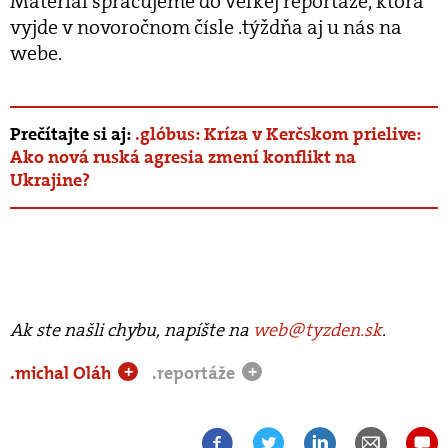
Materiál spracujeme do veľkej reportáže, ktorá
vyjde v novoročnom čísle .týždňa aj u nás na
webe.
Prečítajte si aj:
.glóbus: Kríza v Kerčskom prielive:
Ako nová ruská agresia zmení konflikt na
Ukrajine?
Ak ste našli chybu, napíšte na
web@tyzden.sk
.
.michal Oláh
.reportáže
+
+