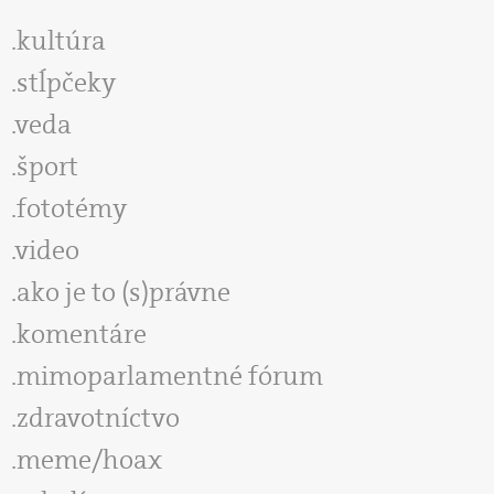
kultúra
stĺpčeky
veda
šport
fototémy
video
ako je to (s)právne
komentáre
mimoparlamentné fórum
zdravotníctvo
meme/hoax