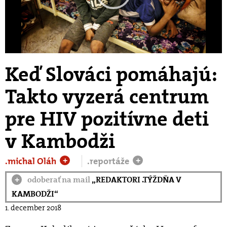
Play
Video
Keď Slováci pomáhajú:
Takto vyzerá centrum
pre HIV pozitívne deti
v Kambodži
.michal Oláh
.reportáže
+
+
odoberať na mail
„REDAKTORI .TÝŽDŇA V
+
KAMBODŽI“
1. december 2018