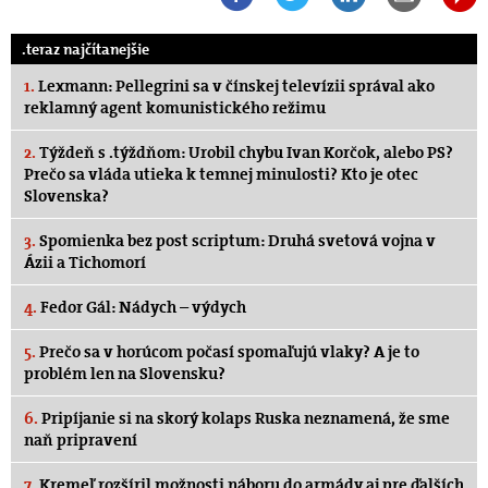
.teraz najčítanejšie
1.
Lexmann: Pellegrini sa v čínskej televízii správal ako
reklamný agent komunistického režimu
2.
Týždeň s .týždňom: Urobil chybu Ivan Korčok, alebo PS?
Prečo sa vláda utieka k temnej minulosti? Kto je otec
Slovenska?
3.
Spomienka bez post scriptum: Druhá svetová vojna v
Ázii a Tichomorí
4.
Fedor Gál: Nádych – výdych
5.
Prečo sa v horúcom počasí spomaľujú vlaky? A je to
problém len na Slovensku?
6.
Pripíjanie si na skorý kolaps Ruska neznamená, že sme
naň pripravení
7.
Kremeľ rozšíril možnosti náboru do armády aj pre ďalších