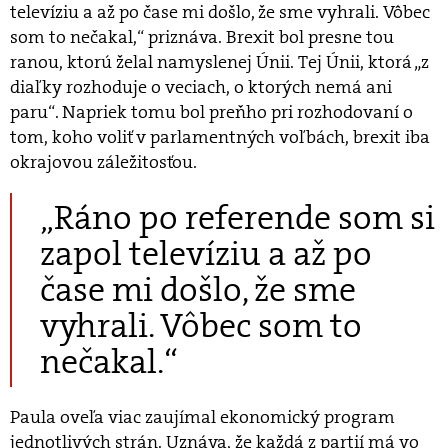
televíziu a až po čase mi došlo, že sme vyhrali. Vôbec
som to nečakal,“ priznáva. Brexit bol presne tou
ranou, ktorú želal namyslenej Únii. Tej Únii, ktorá „z
diaľky rozhoduje o veciach, o ktorých nemá ani
paru“. Napriek tomu bol preňho pri rozhodovaní o
tom, koho voliť v parlamentných voľbách, brexit iba
okrajovou záležitosťou.
„Ráno po referende som si
zapol televíziu a až po
čase mi došlo, že sme
vyhrali. Vôbec som to
nečakal.“
Paula oveľa viac zaujímal ekonomický program
jednotlivých strán. Uznáva, že každá z partií má vo