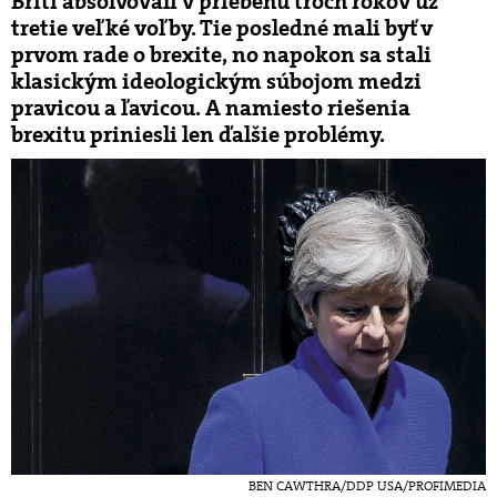
Briti absolvovali v priebehu troch rokov už
tretie veľké voľby. Tie posledné mali byť v
prvom rade o brexite, no napokon sa stali
klasickým ideologickým súbojom medzi
pravicou a ľavicou. A namiesto riešenia
brexitu priniesli len ďalšie problémy.
BEN CAWTHRA/DDP USA/PROFIMEDIA