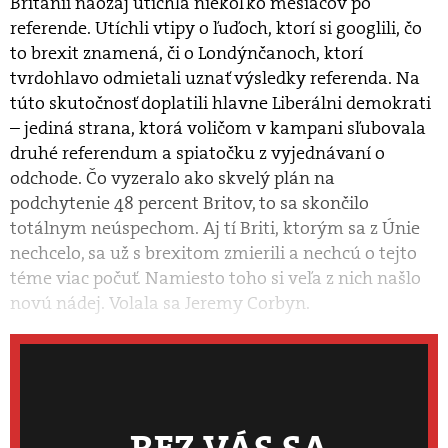
Británii naozaj utíchla niekoľko mesiacov po
referende. Utíchli vtipy o ľuďoch, ktorí si googlili, čo
to brexit znamená, či o Londýnčanoch, ktorí
tvrdohlavo odmietali uznať výsledky referenda. Na
túto skutočnosť doplatili hlavne Liberálni demokrati
– jediná strana, ktorá voličom v kampani sľubovala
druhé referendum a spiatočku z vyjednávaní o
odchode. Čo vyzeralo ako skvelý plán na
podchytenie 48 percent Britov, to sa skončilo
totálnym neúspechom. Aj tí Briti, ktorým sa z Únie
nechcelo, sa už s brexitom zmierili a nechcú o tejto
téme viac počuť. Namiesto toho si veľa z nich našlo
novú nádej. Volala sa Jeremy Corbyn.