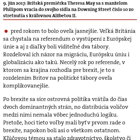
9. jún 2017: Britská premiérka Theresa May sa s manželom
Philipom vracia do svojho sídla na Downing Street číslo 10 zo
stretnutia s kráľovnou Alžbetou II.
pred rokom to bolo oveľa jasnejšie. Veľká Británia
sa chystala na referendum o vystúpení z Európskej
únie a aj z diaľky boli viditeľné dva tábory.
Rozdeľoval ich názor na migráciu, Európsku úniu i
globalizáciu ako takú. Necelý rok po referende, v
ktorom sa krajina rozhodla pre brexit, je to s
rozdelením Britov na politické tábory oveľa
komplikovanejšie.
Po brexite sa síce ostrovná politika vrátila do čias
dvoch dominantných strán, no distribúcia voličov
medzi nimi nemala vôbec jednoduchú logiku.
Pretože, hoci tieto voľby mali byť v prvom rade o
brexite, napokon boli asi o všetkom ostatnom.
Kľúčovou témou sa stalo zdravotníctvo, školstvo či