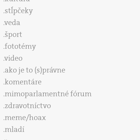
stĺpčeky
veda
šport
fototémy
video
ako je to (s)právne
komentáre
mimoparlamentné fórum
zdravotníctvo
meme/hoax
mladí