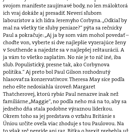
svojom manifeste zaujímavé body, no len máloktorá
ich vraj dokáže aj presadiť. Neverí sľubom
labouristov a ich lídra Jeremyho Corbyna. „Odkiaľ by
mal na všetky tie sľuby peniaze?“ pýta sa rečnícky
Paul a pokračuje: „Aj ja by som vám mohol povedať –
choďte von, vyberte si dve najlepšie vyzerajúce ženy
v Southende a najedzte sa v najlepšej reštaurácii. A
ja vám to všetko zaplatím. No nie je to nič iné, iba
sľub. Populistický, presne tak, ako Corbynova
politika.“ Aj preto bol Paul Gilson rozhodnutý
hlasovať za konzervatívcov. Theresa May síce podľa
neho ešte nedosiahla úroveň Margaret
Thatcherovej, ktorú rybár Paul nenazve inak než
familiárne „Maggie“, no podľa neho má na to, aby sa
jedného dňa stala podobne výraznou líderkou.
Okrem toho sa jej predstava o vzťahu Británie s
Úniou určite oveľa viac zhoduje s tou Paulovou. Na
to však reč nepríde ani raz. Bitka o brexit prebehla už