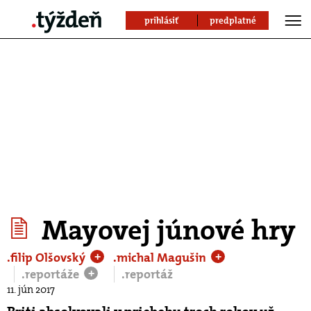
prihlásiť
predplatné
Mayovej júnové hry
.filip Olšovský
.michal Magušin
+
+
.reportáže
.reportáž
+
11. jún 2017