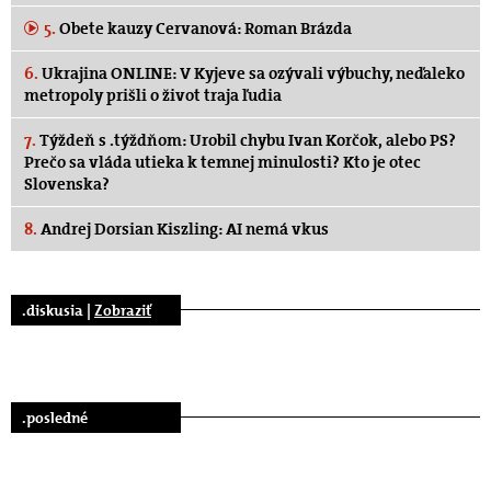
5.
Obete kauzy Cervanová: Roman Brázda
6.
Ukrajina ONLINE: V Kyjeve sa ozývali výbuchy, neďaleko
metropoly prišli o život traja ľudia
7.
Týždeň s .týždňom: Urobil chybu Ivan Korčok, alebo PS?
Prečo sa vláda utieka k temnej minulosti? Kto je otec
Slovenska?
8.
Andrej Dorsian Kiszling: AI nemá vkus
.diskusia |
Zobraziť
.posledné