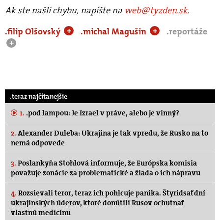
Ak ste našli chybu, napíšte na
web@tyzden.sk
.
.filip Olšovský
.michal Magušin
.reportáže
+
+
+
.teraz najčítanejšie
1.
.pod lampou: Je Izrael v práve, alebo je vinný?
2.
Alexander Duleba: Ukrajina je tak vpredu, že Rusko na to
nemá odpovede
3.
Poslankyňa Stohlová informuje, že Európska komisia
považuje zonácie za problematické a žiada o ich nápravu
4.
Rozsievali teror, teraz ich pohlcuje panika. Štyridsať dní
ukrajinských úderov, ktoré donútili Rusov ochutnať
vlastnú medicínu