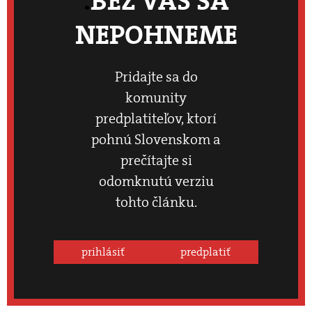
BEZ VÁS SA
NEPOHNEME
Pridajte sa do
komunity
predplatiteľov, ktorí
pohnú Slovenskom a
prečítajte si
odomknutú verziu
tohto článku.
prihlásiť
predplatiť