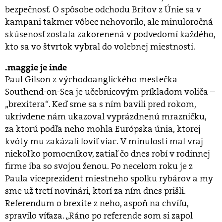
bezpečnosť. O spôsobe odchodu Britov z Únie sa v
kampani takmer vôbec nehovorilo, ale minuloročná
skúsenosť zostala zakorenená v podvedomí každého,
kto sa vo štvrtok vybral do volebnej miestnosti.
maggie je inde
Paul Gilson z východoanglického mestečka
Southend-on-Sea je učebnicovým príkladom voliča –
„brexitera“. Keď sme sa s ním bavili pred rokom,
ukrivdene nám ukazoval vyprázdnenú mrazničku,
za ktorú podľa neho mohla Európska únia, ktorej
kvóty mu zakázali loviť viac. V minulosti mal vraj
niekoľko pomocníkov, zatiaľ čo dnes robí v rodinnej
firme iba so svojou ženou. Po necelom roku je z
Paula viceprezident miestneho spolku rybárov a my
sme už tretí novinári, ktorí za ním dnes prišli.
Referendum o brexite z neho, aspoň na chvíľu,
spravilo víťaza. „Ráno po referende som si zapol