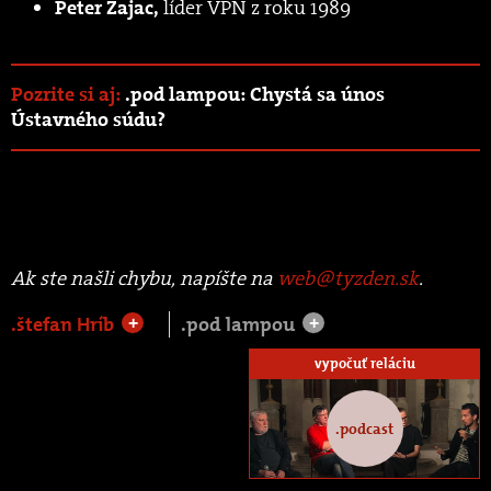
líder VPN z roku 1989
Peter Zajac,
Pozrite si aj:
.pod lampou: Chystá sa únos
Ústavného súdu?
Ak ste našli chybu, napíšte na
web@tyzden.sk
.
.štefan Hríb
.pod lampou
+
+
vypočuť reláciu
.podcast