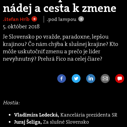
nádej a cesta k zmene
.štefan Hríb
.pod lampou
+
+
5. október 2018
Je Slovensko po vražde, paradoxne, lepšou
krajinou? Čo nám chýba k slušnej krajine? Kto
môže uskutočniť zmenu a prečo je líder
nevyhnutný? Prehrá Fico na celej čiare?
Hostia:
Kancelária prezidenta SR
Vladimíra Ledecká,
Za slušné Slovensko
Juraj Šeliga,