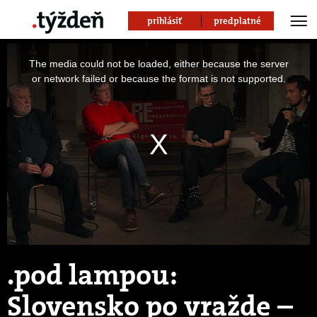
prihlásiť
predplatné
This
is
The media could not be loaded, either because the server
a
modal
or network failed or because the format is not supported.
window.
.pod lampou:
Slovensko po vražde –