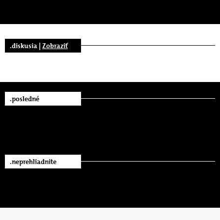
.diskusia |
Zobraziť
.posledné
.neprehliadnite