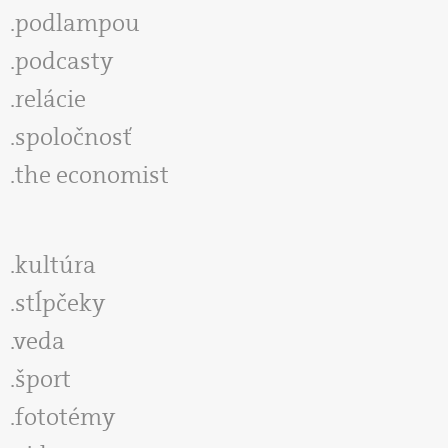
podlampou
podcasty
relácie
spoločnosť
the economist
kultúra
stĺpčeky
veda
šport
fototémy