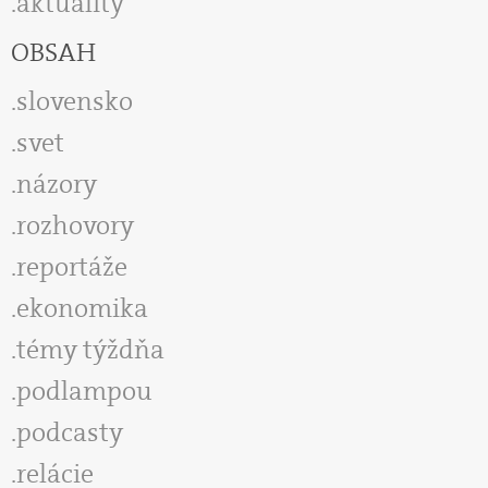
aktuality
OBSAH
slovensko
svet
názory
rozhovory
reportáže
ekonomika
témy týždňa
podlampou
podcasty
relácie