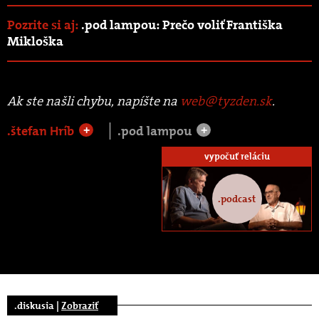
Pozrite si aj:
.pod lampou: Prečo voliť Františka
Mikloška
Ak ste našli chybu, napíšte na
web@tyzden.sk
.
.štefan Hríb
.pod lampou
+
+
vypočuť reláciu
.podcast
.diskusia |
Zobraziť