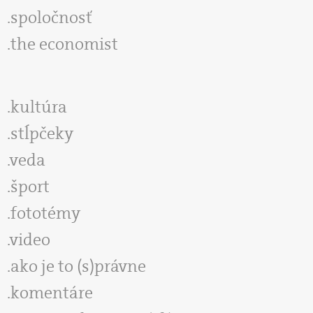
spoločnosť
the economist
kultúra
stĺpčeky
veda
šport
fototémy
video
ako je to (s)právne
komentáre