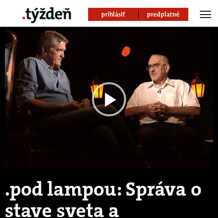
prihlásiť
predplatné
Play
Video
.pod lampou: Správa o
stave sveta a