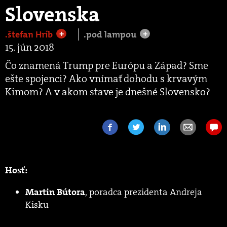
Slovenska
.štefan Hríb
.pod lampou
+
+
15. jún 2018
Čo znamená Trump pre Európu a Západ? Sme
ešte spojenci? Ako vnímať dohodu s krvavým
Kimom? A v akom stave je dnešné Slovensko?
Hosť:
, poradca prezidenta Andreja
Martin Bútora
Kisku