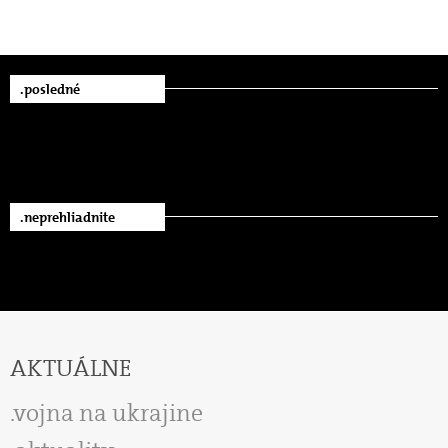
.posledné
.neprehliadnite
AKTUÁLNE
vojna na ukrajine