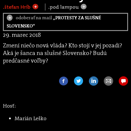
.štefan Hríb
.pod lampou
+
+
odoberať na mail
„PROTESTY ZA SLUŠNÉ
+
SLOVENSKO“
29. marec 2018
Zmení niečo nová vláda? Kto stojí v jej pozadí?
Aká je šanca na slušné Slovensko? Budú
predčasné voľby?
Hosť:
Marián Leško