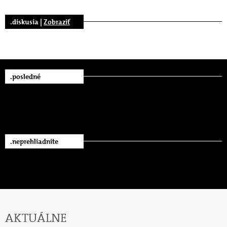
.diskusia |
Zobraziť
.posledné
.neprehliadnite
AKTUÁLNE