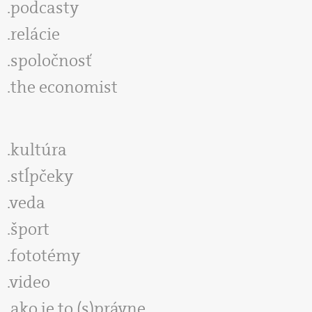
podcasty
relácie
spoločnosť
the economist
kultúra
stĺpčeky
veda
šport
fototémy
video
ako je to (s)právne