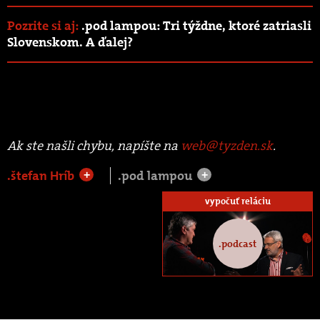
Pozrite si aj:
.pod lampou: Tri týždne, ktoré zatriasli
Slovenskom. A ďalej?
Ak ste našli chybu, napíšte na
web@tyzden.sk
.
.štefan Hríb
.pod lampou
+
+
vypočuť reláciu
.podcast