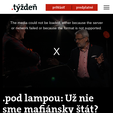
prihlásiť
predplatné
This
is
The media could not be loaded, either because the server
a
modal
or network failed or because the format is not supported.
window.
.pod lampou: Už nie
sme mafiánsky štát?