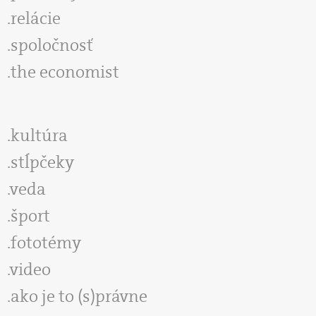
relácie
spoločnosť
the economist
kultúra
stĺpčeky
veda
šport
fototémy
video
ako je to (s)právne