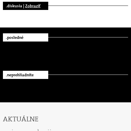
.diskusia |
Zobraziť
.posledné
.neprehliadnite
AKTUÁLNE