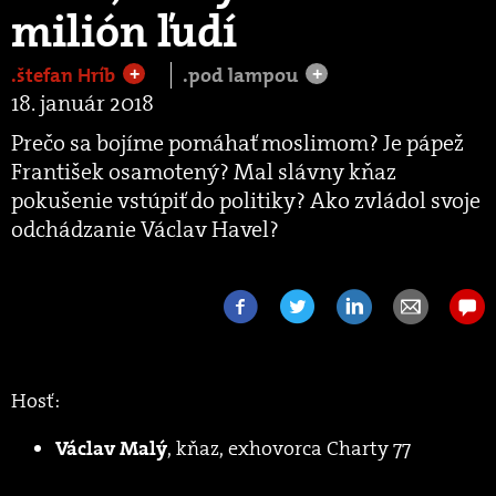
milión ľudí
.štefan Hríb
.pod lampou
+
+
18. január 2018
Prečo sa bojíme pomáhať moslimom? Je pápež
František osamotený? Mal slávny kňaz
pokušenie vstúpiť do politiky? Ako zvládol svoje
odchádzanie Václav Havel?
Hosť:
, kňaz, exhovorca Charty 77
Václav Malý