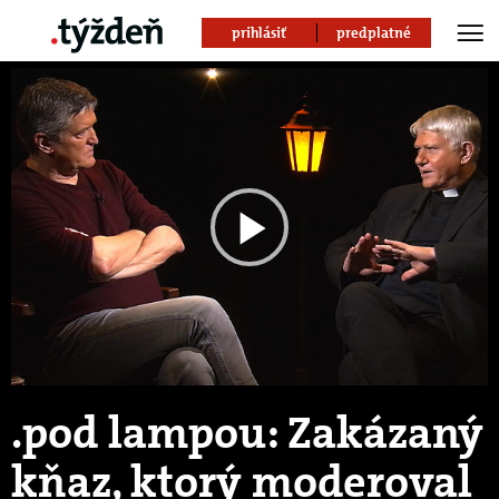
prihlásiť
predplatné
Play
Video
.pod lampou: Zakázaný
kňaz, ktorý moderoval