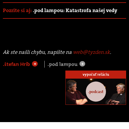
Pozrite si aj:
.pod lampou: Katastrofa našej vedy
Ak ste našli chybu, napíšte na
web@tyzden.sk
.
.štefan Hríb
.pod lampou
+
+
vypočuť reláciu
.podcast