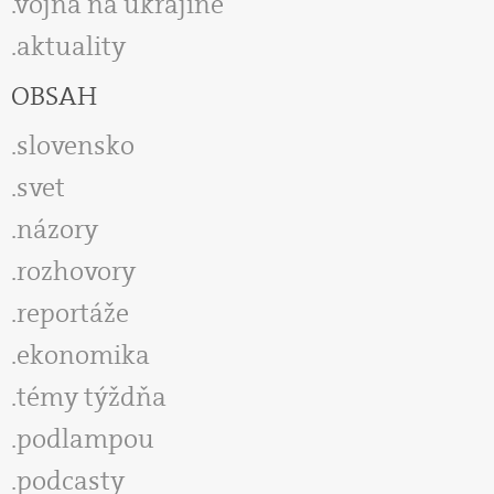
vojna na ukrajine
aktuality
OBSAH
slovensko
svet
názory
rozhovory
reportáže
ekonomika
témy týždňa
podlampou
podcasty