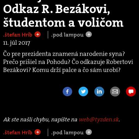
Odkaz R. Bezákovi,
študentom a voličom
.štefan Hríb
.pod lampou
+
+
11. júl 2017
Čo pre prezidenta znamená narodenie syna?
Prečo prišiel na Pohodu? Čo odkazuje Robertovi
Bezákovi? Komu drží palce a čo sám urobí?
Ak ste našli chybu, napíšte na
web@tyzden.sk
.
.štefan Hríb
.pod lampou
+
+