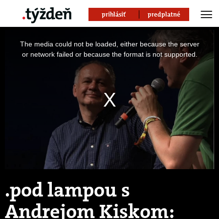
prihlásiť
predplatné
This
is
The media could not be loaded, either because the server
a
modal
or network failed or because the format is not supported.
window.
.pod lampou s
Andrejom Kiskom: