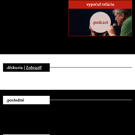
vypočuť reláciu
.podcast
.diskusia |
Zobraziť
.posledné