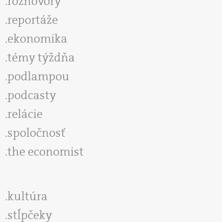
rozhovory
reportáže
ekonomika
témy týždňa
podlampou
podcasty
relácie
spoločnosť
the economist
kultúra
stĺpčeky