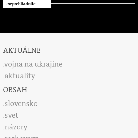
.neprehliadnite
AKTUÁLNE
vojna na ukrajine
aktuality
OBSAH
slovensko
svet
názory